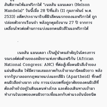
สันติภาพให้แอฟริกาใต้ “เนลสัน แมนเดลา (Nelson
Mandela)” วันนี้เมื่อ 28 ปีที่แล้ว (11 กุมภาพันธ์ พ.ศ.
2533) อดีตประธานาธิบดีผิวสีคนแรกของแอฟริกาใต้ ถูก
ปล่อยตัวจากเรือนจำ หลังถูกคุมขังนาน 27 ปี จากการ
เคลื่อนไหวต่อต้านการแบ่งแยกคนผิวสีในแอฟริกาใต้
.
เนลสัน แมนเดลา เป็นผู้นำคนสำคัญในโครงการ
รณรงค์ต่อต้านของสมัชชาแห่งชาติแอฟริกัน (African
National Congress: ANC) ที่ต่อสู้เพื่อคนผิวสีเจ้าของ
แผ่นดินเดิม ให้มีความเสมอภาคกับเจ้าอาณานิคมผิวขาว หลัง
จากรัฐบาลออกกฎหมายแบ่งแยกสีผิว (Apartheid) ที่กดขี่
คนผิวสีอย่างมาก เช่น การแบ่งเขตที่อยู่อาศัยของคนผิวสีที่
ต้องย้ายไปอยู่ในดินแดนห่างไกล และต้องเดินทางเข้ามา
ทำงานในเขตของคนผิวขาวเพื่อแลกกับค่าแรงอันน้อยนิด
.