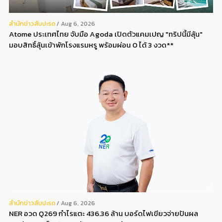
สํานักข่าวสับปะรด
Aug 6, 2026
Atome ประเทศไทย จับมือ Agoda เปิดตัวแคมเปญ "ทริปนี้มีลุ้น"
มอบสิทธิ์ลุ้นเข้าพักโรงแรมหรู พร้อมผ่อน 0 ได้ 3 งวด**
สํานักข่าวสับปะรด
Aug 6, 2026
NER อวด Q269 กำไรแตะ 436.36 ล้าน บอร์ดไฟเขียวจ่ายปันผล