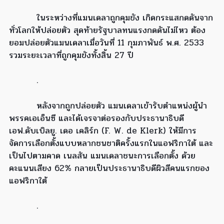
ในระหว่างที่แมนเดลาถูกคุมขัง เกิดกระแสกดดันจาก
ทั่วโลกให้ปล่อยตัว สุดท้ายรัฐบาลทนแรงกดดันไม่ไหว ต้อง
ยอมปล่อยตัวแมนเดลาเมื่อวันที่ 11 กุมภาพันธ์ พ.ศ. 2533
รวมระยะเวลาที่ถูกคุมขังทั้งสิ้น 27 ปี
.
หลังจากถูกปล่อยตัว แมนเดลาเข้ารับตำแหน่งผู้นำ
พรรคเอเอ็นซี และได้เจรจาต่อรองกับประธานาธิบดี
เอฟ.ดับเบิลยู. เดอ เคลิร์ก (F. W. de Klerk) ให้มีการ
จัดการเลือกตั้งแบบหลากชนชาติครั้งแรกในแอฟริกาใต้ และ
เป็นไปตามคาด เนลสัน แมนเดลาชนะการเลือกตั้ง ด้วย
คะแนนเสียง 62% กลายเป็นประธานาธิบดีผิวสีคนแรกของ
แอฟริกาใต้
.