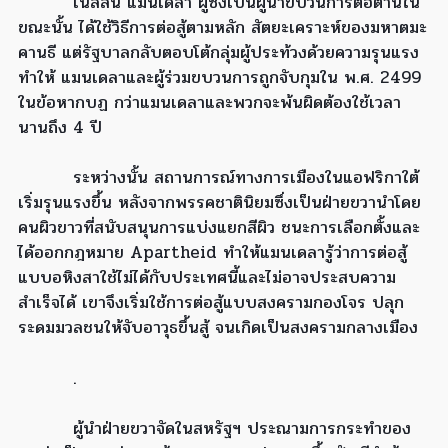
เนลสัน แมนเดลา ผู้ซึ่งเป็นผู้นำขบวนการต่อต้านใน
ขณะนั้น ได้ใช้วิธีการต่อสู้ตามหลัก สัตยะเคราะห์ของมหาตมะ
คานธี แต่รัฐบาลกลับตอบโต้กลุ่มผู้ประท้วงด้วยความรุนแรง
ทำให้ แมนเดลาและผู้ร่วมขบวนการถูกจับกุมใน พ.ศ. 2499
ในข้อหากบฏ กว่าแมนเดลาและพวกจะพ้นผิดต้องใช้เวลา
นานถึง 4 ปี
ระหว่างนั้น สถานการณ์ทางการเมืองในแอฟริกาใต้
เริ่มรุนแรงขึ้น หลังจากพรรคชาตินิยมซึ่งเป็นฝ่ายขวานำโดย
คนผิวขาวที่สนับสนุนการแบ่งแยกสีผิว ชนะการเลือกตั้งและ
ได้ออกกฎหมาย Apartheid ทำให้แมนเดลารู้ว่าการต่อสู้
แบบอหิงสาใช้ไม่ได้กับประเทศนี้และไม่อาจประสบความ
สำเร็จได้ เขาจึงเริ่มใช้การต่อสู้แบบสงครามกองโจร ปลุก
ระดมมวลชนให้จับอาวุธขึ้นสู้ จนเกิดเป็นสงครามกลางเมือง
.
ผู้นำฝ่ายขวาจัดในสหรัฐฯ ประณามการกระทำของ