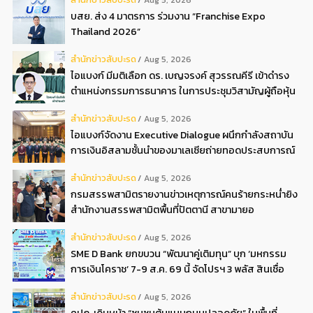
Aug 5, 2026
บสย. ส่ง 4 มาตรการ ร่วมงาน “Franchise Expo
Thailand 2026”
สํานักข่าวสับปะรด
Aug 5, 2026
ไอแบงก์ มีมติเลือก ดร. เบญจรงค์ สุวรรณคีรี เข้าดำรง
ตำแหน่งกรรมการธนาคาร ในการประชุมวิสามัญผู้ถือหุ้น
ครั้งที่ 22569
สํานักข่าวสับปะรด
Aug 5, 2026
ไอแบงก์จัดงาน Executive Dialogue ผนึกกำลังสถาบัน
การเงินอิสลามชั้นนำของมาเลเซียถ่ายทอดประสบการณ์
กว่า 40 ปี เตรียมความพร้อมองค์กรสู่การเป็นธนาคาร
สํานักข่าวสับปะรด
Aug 5, 2026
อิสลามแห่งอนาคต
กรมสรรพสามิตรายงานข่าวเหตุการณ์คนร้ายกระหน่ำยิง
สำนักงานสรรพสามิตพื้นที่ปัตตานี สาขามายอ
สํานักข่าวสับปะรด
Aug 5, 2026
SME D Bank ยกขบวน “พัฒนาคู่เติมทุน” บุก ‘มหกรรม
การเงินโคราช’ 7-9 ส.ค. 69 นี้ จัดโปรฯ 3 พลัส สินเชื่อ
ดอกเบี้ยต่ำ 3ต่อปี แถมลดค่าธรรมเนียม พบได้ที่บูธ D2
สํานักข่าวสับปะรด
Aug 5, 2026