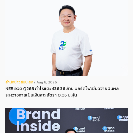
สํานักข่าวสับปะรด
Aug 6, 2026
NER อวด Q269 กำไรแตะ 436.36 ล้าน บอร์ดไฟเขียวจ่ายปันผล
ระหว่างกาลเป็นเงินสด อัตรา 0.05 บ.หุ้น