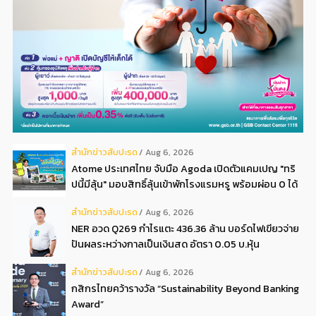
สํานักข่าวสับปะรด
Aug 6, 2026
Atome ประเทศไทย จับมือ Agoda เปิดตัวแคมเปญ "ทริ
ปนี้มีลุ้น" มอบสิทธิ์ลุ้นเข้าพักโรงแรมหรู พร้อมผ่อน 0 ได้
3 งวด**
สํานักข่าวสับปะรด
Aug 6, 2026
NER อวด Q269 กำไรแตะ 436.36 ล้าน บอร์ดไฟเขียวจ่าย
ปันผลระหว่างกาลเป็นเงินสด อัตรา 0.05 บ.หุ้น
สํานักข่าวสับปะรด
Aug 6, 2026
กสิกรไทยคว้ารางวัล “Sustainability Beyond Banking
Award”