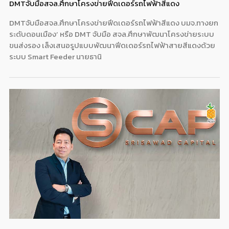
DMTจับมือสจล.ศึกษาโครงข่ายฟีดเดอร์รถไฟฟ้าสีแดง
DMTจับมือสจล.ศึกษาโครงข่ายฟีดเดอร์รถไฟฟ้าสีแดง บมจ.ทางยก
ระดับดอนเมือง’ หรือ DMT จับมือ สจล.ศึกษาพัฒนาโครงข่ายระบบ
ขนส่งรอง เล็งเสนอรูปแบบพัฒนาฟีดเดอร์รถไฟฟ้าสายสีแดงด้วย
ระบบ Smart Feeder นายธานิ