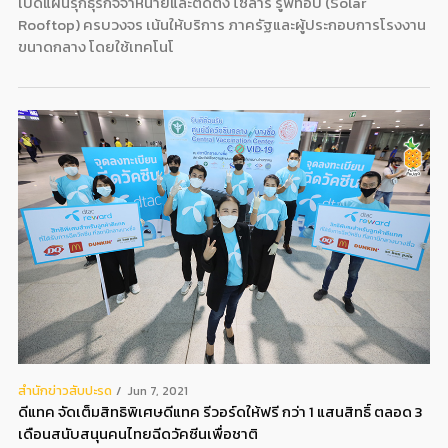
เปิดแผนรุกธุรกิจจำหน่ายและติดตั้ง โซล่าร์ รูฟท็อป (Solar
Rooftop) ครบวงจร เน้นให้บริการ ภาครัฐและผู้ประกอบการโรงงาน
ขนาดกลาง โดยใช้เทคโนโ
สํานักข่าวสับปะรด
Jun 7, 2021
ดีแทค จัดเต็มสิทธิพิเศษดีแทค รีวอร์ดให้ฟรี กว่า 1 แสนสิทธิ์ ตลอด 3
เดือนสนับสนุนคนไทยฉีดวัคซีนเพื่อชาติ