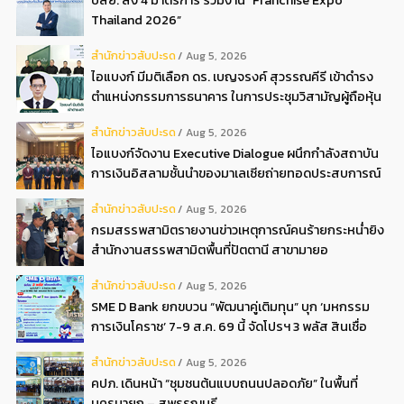
บสย. ส่ง 4 มาตรการ ร่วมงาน “Franchise Expo
Thailand 2026”
สํานักข่าวสับปะรด
Aug 5, 2026
ไอแบงก์ มีมติเลือก ดร. เบญจรงค์ สุวรรณคีรี เข้าดำรง
ตำแหน่งกรรมการธนาคาร ในการประชุมวิสามัญผู้ถือหุ้น
ครั้งที่ 22569
สํานักข่าวสับปะรด
Aug 5, 2026
ไอแบงก์จัดงาน Executive Dialogue ผนึกกำลังสถาบัน
การเงินอิสลามชั้นนำของมาเลเซียถ่ายทอดประสบการณ์
กว่า 40 ปี เตรียมความพร้อมองค์กรสู่การเป็นธนาคาร
สํานักข่าวสับปะรด
Aug 5, 2026
อิสลามแห่งอนาคต
กรมสรรพสามิตรายงานข่าวเหตุการณ์คนร้ายกระหน่ำยิง
สำนักงานสรรพสามิตพื้นที่ปัตตานี สาขามายอ
สํานักข่าวสับปะรด
Aug 5, 2026
SME D Bank ยกขบวน “พัฒนาคู่เติมทุน” บุก ‘มหกรรม
การเงินโคราช’ 7-9 ส.ค. 69 นี้ จัดโปรฯ 3 พลัส สินเชื่อ
ดอกเบี้ยต่ำ 3ต่อปี แถมลดค่าธรรมเนียม พบได้ที่บูธ D2
สํานักข่าวสับปะรด
Aug 5, 2026
คปภ. เดินหน้า “ชุมชนต้นแบบถนนปลอดภัย” ในพื้นที่
นครนายก – สุพรรณบุรี