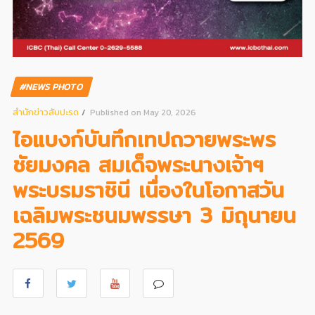
#NEWS PHOTO
สํานักข่าวสับปะรด
Published on May 20, 2026
ไอแบงก์บันทึกเทปถวายพระพร
ชัยมงคล สมเด็จพระนางเจ้าฯ
พระบรมราชินี เนื่องในโอกาสวัน
เฉลิมพระชนมพรรษา 3 มิถุนายน
2569