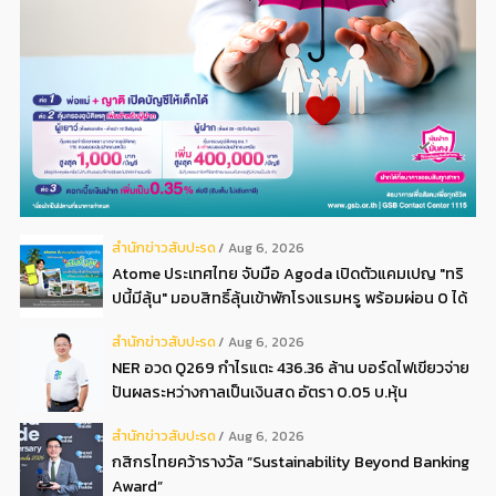
สํานักข่าวสับปะรด
Aug 6, 2026
Atome ประเทศไทย จับมือ Agoda เปิดตัวแคมเปญ "ทริ
ปนี้มีลุ้น" มอบสิทธิ์ลุ้นเข้าพักโรงแรมหรู พร้อมผ่อน 0 ได้
3 งวด**
สํานักข่าวสับปะรด
Aug 6, 2026
NER อวด Q269 กำไรแตะ 436.36 ล้าน บอร์ดไฟเขียวจ่าย
ปันผลระหว่างกาลเป็นเงินสด อัตรา 0.05 บ.หุ้น
สํานักข่าวสับปะรด
Aug 6, 2026
กสิกรไทยคว้ารางวัล “Sustainability Beyond Banking
Award”