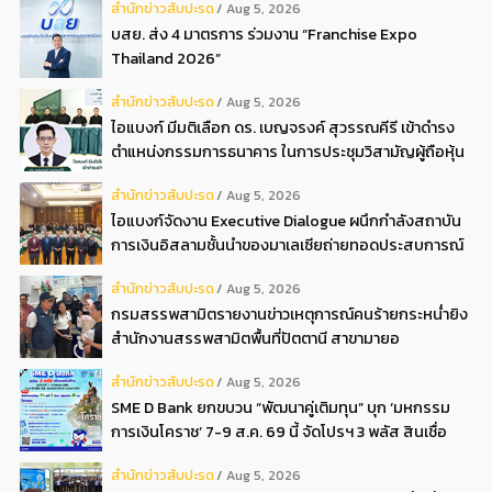
สํานักข่าวสับปะรด
Aug 5, 2026
บสย. ส่ง 4 มาตรการ ร่วมงาน “Franchise Expo
Thailand 2026”
สํานักข่าวสับปะรด
Aug 5, 2026
ไอแบงก์ มีมติเลือก ดร. เบญจรงค์ สุวรรณคีรี เข้าดำรง
ตำแหน่งกรรมการธนาคาร ในการประชุมวิสามัญผู้ถือหุ้น
ครั้งที่ 22569
สํานักข่าวสับปะรด
Aug 5, 2026
ไอแบงก์จัดงาน Executive Dialogue ผนึกกำลังสถาบัน
การเงินอิสลามชั้นนำของมาเลเซียถ่ายทอดประสบการณ์
กว่า 40 ปี เตรียมความพร้อมองค์กรสู่การเป็นธนาคาร
สํานักข่าวสับปะรด
Aug 5, 2026
อิสลามแห่งอนาคต
กรมสรรพสามิตรายงานข่าวเหตุการณ์คนร้ายกระหน่ำยิง
สำนักงานสรรพสามิตพื้นที่ปัตตานี สาขามายอ
สํานักข่าวสับปะรด
Aug 5, 2026
SME D Bank ยกขบวน “พัฒนาคู่เติมทุน” บุก ‘มหกรรม
การเงินโคราช’ 7-9 ส.ค. 69 นี้ จัดโปรฯ 3 พลัส สินเชื่อ
ดอกเบี้ยต่ำ 3ต่อปี แถมลดค่าธรรมเนียม พบได้ที่บูธ D2
สํานักข่าวสับปะรด
Aug 5, 2026