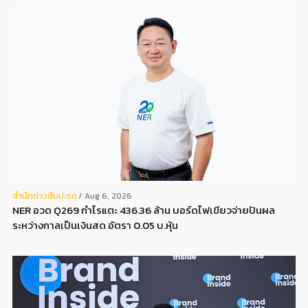
สํานักข่าวสับปะรด
Aug 6, 2026
NER อวด Q269 กำไรแตะ 436.36 ล้าน บอร์ดไฟเขียวจ่ายปันผล
ระหว่างกาลเป็นเงินสด อัตรา 0.05 บ.หุ้น