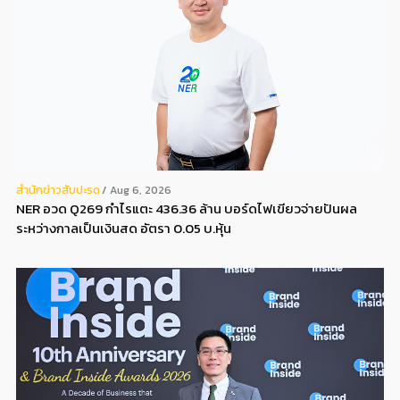
สํานักข่าวสับปะรด
Aug 6, 2026
NER อวด Q269 กำไรแตะ 436.36 ล้าน บอร์ดไฟเขียวจ่ายปันผล
ระหว่างกาลเป็นเงินสด อัตรา 0.05 บ.หุ้น