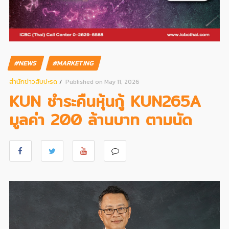
#NEWS
#MARKETING
สํานักข่าวสับปะรด
Published on May 11, 2026
KUN ชำระคืนหุ้นกู้ KUN265A
มูลค่า 200 ล้านบาท ตามนัด