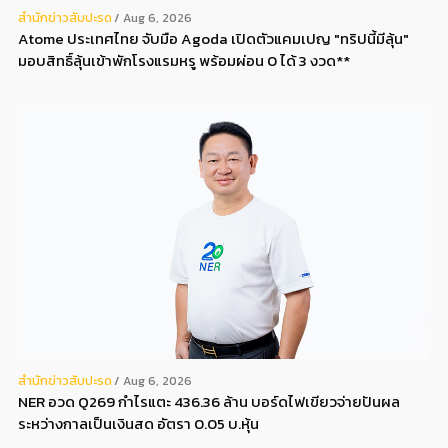
สํานักข่าวสับปะรด
Aug 6, 2026
Atome ประเทศไทย จับมือ Agoda เปิดตัวแคมเปญ "ทริปนี้มีลุ้น"
มอบสิทธิ์ลุ้นเข้าพักโรงแรมหรู พร้อมผ่อน 0 ได้ 3 งวด**
สํานักข่าวสับปะรด
Aug 6, 2026
NER อวด Q269 กำไรแตะ 436.36 ล้าน บอร์ดไฟเขียวจ่ายปันผล
ระหว่างกาลเป็นเงินสด อัตรา 0.05 บ.หุ้น