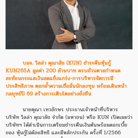
บมจ. วิลล่า คุณาลัย (KUN) ชำระคืนหุ้นกู้
KUN265A มูลค่า 200 ล้านบาท ครบถ้วนตามกำหนด
สะท้อนกระแสเงินสดแข็งแกร่ง-การบริหารจัดการมี
ประสิทธิภาพ ตอกย้ำความเชื่อมั่นนักลงทุน พร้อมเดินหน้า
กลยุทธ์ปี 69 สร้างการเติบโตอย่างยั่งยืน
นายคุณา เทวอักษร ประธานเจ้าหน้าที่บริหาร
บริษัท วิลล่า คุณาลัย จำกัด (มหาชน) หรือ KUN เปิดเผยว่า
บริษัทฯ ได้ดำเนินการเตรียมชำระคืนเงินต้นพร้อมดอกเบี้ย
ของ หุ้นกู้ไม่ด้อยสิทธิ และมีหลักประกัน ครั้งที่ 1/2566