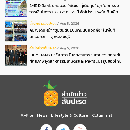
SME D Bank ยกขบวน “พัฒนาคู่เติมทุน” บุก ‘มหกรรม
การเงินโคราช’ 7-9 ส.ค. 69 นี้ จัดโปรฯ 3 พลัส สินเชื่อ
ดอกเบี้ยต่ำ 3ต่อปี แถมลดค่าธรรมเนียม พบได้ที่บูธ D2
สํานักข่าวสับปะรด
Aug 5, 2026
คปภ. เดินหน้า “ชุมชนต้นแบบถนนปลอดภัย” ในพื้นที่
นครนายก – สุพรรณบุรี
สํานักข่าวสับปะรด
Aug 5, 2026
EXIM BANK หารือสถาบันอุตสาหกรรมเกษตร ยกระดับ
ศักยภาพอุตสาหกรรมเกษตรและอาหารแปรรูปของไทย
X-File
News
Lifestyle & Culture
Columnist