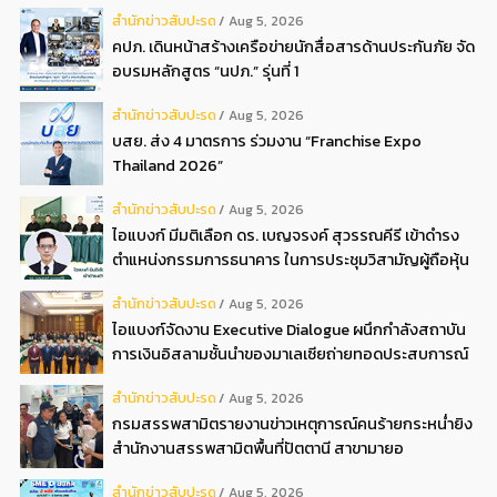
สํานักข่าวสับปะรด
Aug 5, 2026
คปภ. เดินหน้าสร้างเครือข่ายนักสื่อสารด้านประกันภัย จัด
อบรมหลักสูตร “นปภ.” รุ่นที่ 1
สํานักข่าวสับปะรด
Aug 5, 2026
บสย. ส่ง 4 มาตรการ ร่วมงาน “Franchise Expo
Thailand 2026”
สํานักข่าวสับปะรด
Aug 5, 2026
ไอแบงก์ มีมติเลือก ดร. เบญจรงค์ สุวรรณคีรี เข้าดำรง
ตำแหน่งกรรมการธนาคาร ในการประชุมวิสามัญผู้ถือหุ้น
ครั้งที่ 22569
สํานักข่าวสับปะรด
Aug 5, 2026
ไอแบงก์จัดงาน Executive Dialogue ผนึกกำลังสถาบัน
การเงินอิสลามชั้นนำของมาเลเซียถ่ายทอดประสบการณ์
กว่า 40 ปี เตรียมความพร้อมองค์กรสู่การเป็นธนาคาร
สํานักข่าวสับปะรด
Aug 5, 2026
อิสลามแห่งอนาคต
กรมสรรพสามิตรายงานข่าวเหตุการณ์คนร้ายกระหน่ำยิง
สำนักงานสรรพสามิตพื้นที่ปัตตานี สาขามายอ
สํานักข่าวสับปะรด
Aug 5, 2026