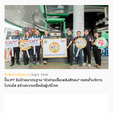
สํานักข่าวสับปะรด
Aug 5, 2026
ปั๊ม PT รับป้ายมาตรฐาน "หัวจ่ายเชื้อเพลิงสีทอง" ตอกย้ำบริการ
โปร่งใส สร้างความเชื่อมั่นผู้บริโภค