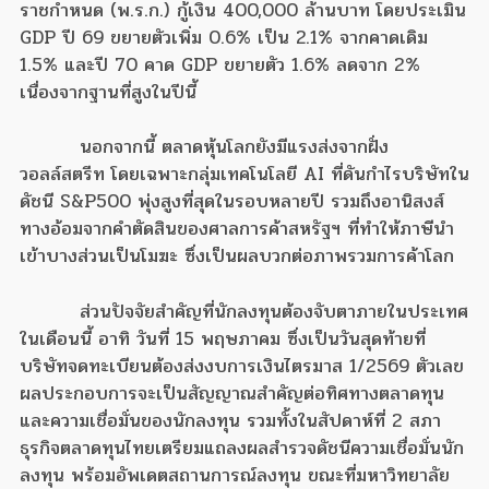
ราชกำหนด (พ.ร.ก.) กู้เงิน 400,000 ล้านบาท โดยประเมิน
GDP ปี 69 ขยายตัวเพิ่ม 0.6% เป็น 2.1% จากคาดเดิม
1.5% และปี 70 คาด GDP ขยายตัว 1.6% ลดจาก 2%
เนื่องจากฐานที่สูงในปีนี้
นอกจากนี้ ตลาดหุ้นโลกยังมีแรงส่งจากฝั่ง
วอลล์สตรีท โดยเฉพาะกลุ่มเทคโนโลยี AI ที่ดันกำไรบริษัทใน
ดัชนี S&P500 พุ่งสูงที่สุดในรอบหลายปี รวมถึงอานิสงส์
ทางอ้อมจากคำตัดสินของศาลการค้าสหรัฐฯ ที่ทำให้ภาษีนำ
เข้าบางส่วนเป็นโมฆะ ซึ่งเป็นผลบวกต่อภาพรวมการค้าโลก
ส่วนปัจจัยสำคัญที่นักลงทุนต้องจับตาภายในประเทศ
ในเดือนนี้ อาทิ วันที่ 15 พฤษภาคม ซึ่งเป็นวันสุดท้ายที่
บริษัทจดทะเบียนต้องส่งงบการเงินไตรมาส 1/2569 ตัวเลข
ผลประกอบการจะเป็นสัญญาณสำคัญต่อทิศทางตลาดทุน
และความเชื่อมั่นของนักลงทุน รวมทั้งในสัปดาห์ที่ 2 สภา
ธุรกิจตลาดทุนไทยเตรียมแถลงผลสำรวจดัชนีความเชื่อมั่นนัก
ลงทุน พร้อมอัพเดตสถานการณ์ลงทุน ขณะที่มหาวิทยาลัย