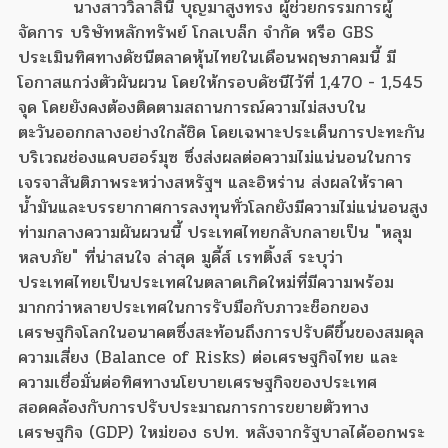
นางสาววิลาสินี บุญมาสูงทรง ผู้ช่วยกรรมการผู้
จัดการ บริษัทหลักทรัพย์ โกลเบล็ก จำกัด หรือ GBS
ประเมินทิศทางดัชนีตลาดหุ้นไทยในเดือนพฤษภาคมนี้ มี
โอกาสแกว่งตัวผันผวน โดยให้กรอบดัชนีไว้ที่ 1,470 - 1,545
จุด โดยยังคงต้องติดตามสถานการณ์ความไม่สงบใน
ตะวันออกกลางอย่างใกล้ชิด โดยเฉพาะประเด็นการปะทะกัน
บริเวณช่องแคบฮอร์มุซ ซึ่งส่งผลต่อความไม่แน่นอนในการ
เจรจาสันติภาพระหว่างสหรัฐฯ และอิหร่าน ส่งผลให้ราคา
น้ำมันและบรรยากาศการลงทุนทั่วโลกยังมีความไม่แน่นอนสูง
ท่ามกลางความผันผวนนี้ ประเทศไทยกลับกลายเป็น "หลุม
หลบภัย" ที่น่าสนใจ ล่าสุด มูดี้ส์ เรทติ้งส์ ระบุว่า
ประเทศไทยเป็นประเทศในตลาดเกิดใหม่ที่มีความพร้อม
มากกว่าหลายประเทศในการรับมือกับภาวะช็อกของ
เศรษฐกิจโลกในอนาคตซึ่งสะท้อนถึงการปรับดีขึ้นของสมดุล
ความเสี่ยง (Balance of Risks) ต่อเศรษฐกิจไทย และ
ความเชื่อมั่นต่อทิศทางนโยบายเศรษฐกิจของประเทศ
สอดคล้องกับการปรับประมาณการการขยายตัวทาง
เศรษฐกิจ (GDP) ใหม่ของ ธปท. หลังจากรัฐบาลได้ออกพระ