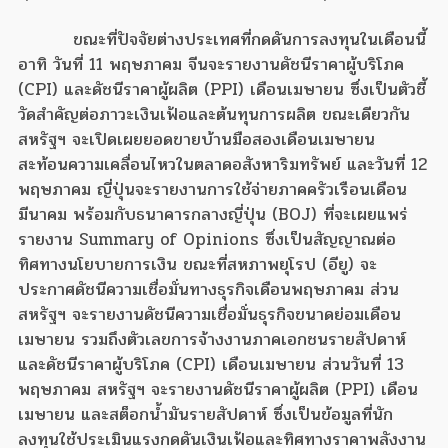
ขณะที่ปัจจัยต่างประเทศที่กดดันการลงทุนในเดือนนี้
อาทิ วันที่ 11 พฤษภาคม จีนจะรายงานดัชนีราคาผู้บริโภค
(CPI) และดัชนีราคาผู้ผลิต (PPI) เดือนเมษายน ซึ่งเป็นตัวชี้
วัดสำคัญต่อภาวะเงินเฟ้อและต้นทุนการผลิต ขณะเดียวกัน
สหรัฐฯ จะเปิดเผยยอดขายบ้านมือสองเดือนเมษายน
สะท้อนความเคลื่อนไหวในตลาดอสังหาริมทรัพย์ และวันที่ 12
พฤษภาคม ญี่ปุ่นจะรายงานการใช้จ่ายภาคครัวเรือนเดือน
มีนาคม พร้อมกับธนาคารกลางญี่ปุ่น (BOJ) ที่จะเผยแพร่
รายงาน Summary of Opinions ซึ่งเป็นสัญญาณต่อ
ทิศทางนโยบายการเงิน ขณะที่สหภาพยุโรป (อียู) จะ
ประกาศดัชนีความเชื่อมั่นทางธุรกิจเดือนพฤษภาคม ส่วน
สหรัฐฯ จะรายงานดัชนีความเชื่อมั่นธุรกิจขนาดย่อมเดือน
เมษายน รวมถึงตัวเลขการจ้างงานภาคเอกชนรายสัปดาห์
และดัชนีราคาผู้บริโภค (CPI) เดือนเมษายน ส่วนวันที่ 13
พฤษภาคม สหรัฐฯ จะรายงานดัชนีราคาผู้ผลิต (PPI) เดือน
เมษายน และสต็อกน้ำมันรายสัปดาห์ ซึ่งเป็นข้อมูลที่นัก
ลงทุนใช้ประเมินแรงกดดันเงินเฟ้อและทิศทางราคาพลังงาน