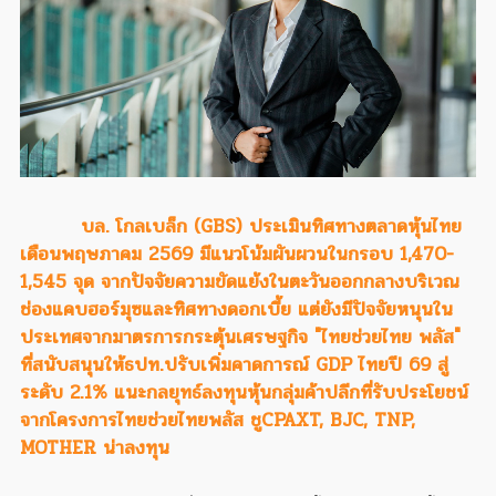
บล. โกลเบล็ก (GBS) ประเมินทิศทางตลาดหุ้นไทย
เดือนพฤษภาคม 2569 มีแนวโน้มผันผวนในกรอบ 1,470-
1,545 จุด จากปัจจัยความขัดแย้งในตะวันออกกลางบริเวณ
ช่องแคบฮอร์มุซและทิศทางดอกเบี้ย แต่ยังมีปัจจัยหนุนใน
ประเทศจากมาตรการกระตุ้นเศรษฐกิจ "ไทยช่วยไทย พลัส"
ที่สนับสนุนให้ธปท.ปรับเพิ่มคาดการณ์ GDP ไทยปี 69 สู่
ระดับ 2.1% แนะกลยุทธ์ลงทุนหุ้นกลุ่มค้าปลีกที่รับประโยชน์
จากโครงการไทยช่วยไทยพลัส ชูCPAXT, BJC, TNP,
MOTHER น่าลงทุน