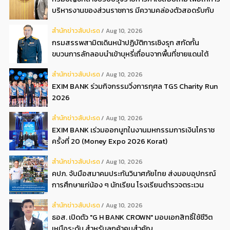
บริหารงานของส่วนราชการ มีความคล่องตัวสอดรับกับ
ปัจจุบัน
สํานักข่าวสับปะรด
Aug 10, 2026
กรมสรรพสามิตเดินหน้าปฏิบัติการเชิงรุก สกัดกั้น
ขบวนการลักลอบนำเข้าบุหรี่เถื่อนจากพื้นที่ชายแดนใต้
สํานักข่าวสับปะรด
Aug 10, 2026
EXIM BANK ร่วมกิจกรรมวิ่งการกุศล TGS Charity Run
2026
สํานักข่าวสับปะรด
Aug 10, 2026
EXIM BANK เร่วมออกบูทในงานมหกรรมการเงินโคราช
ครั้งที่ 20 (Money Expo 2026 Korat)
สํานักข่าวสับปะรด
Aug 10, 2026
คปภ. จับมือสมาคมประกันวินาศภัยไทย ส่งมอบอุปกรณ์
การศึกษาแก่น้อง ๆ นักเรียน โรงเรียนตำรวจตระเวน
ชายแดนตะโกปิดทอง จังหวัดราชบุรี
สํานักข่าวสับปะรด
Aug 10, 2026
ธอส. เปิดตัว "G H BANK CROWN" มอบเอกสิทธิ์ใช้ชีวิต
เหนือระดับ สำหรับลูกค้าคนสำคัญ