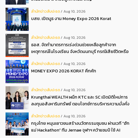
สํานักข่าวสับปะรด
Aug 10, 2026
บสย. เปิดบูธ งาน Money Expo 2026 Korat
สํานักข่าวสับปะรด
Aug 10, 2026
ธอส. จัดทำมาตรการเร่งด่วนช่วยเหลือลูกค้าจาก
เหตุการณ์ในโรงเรียน จังหวัดนนทบุรี กรณีเสียชีวิตหรือ
ทุพพลภาพลดดอกเบี้ยเหลือ 0.01 ต่อปี ตลอดอายุสัญญา
สํานักข่าวสับปะรด
Aug 10, 2026
MONEY EXPO 2026 KORAT คึกคัก
สํานักข่าวสับปะรด
Aug 10, 2026
Krungthai WEALTH ผนึก KTC และ SC เปิดมิติใหม่การ
ลงทุนอสังหาริมทรัพย์ ตอบโจทย์การบริหารความมั่งคั่ง
ครบวงจร
สํานักข่าวสับปะรด
Aug 10, 2026
กรุงไทย หนุนเยาวชนสร้างนวัตกรรมชุมชน ผ่านเวที “ฮัก
แม่ Hackathon” ทีม Jernae จุฬาฯ คว้าแชมป์ ใช้ AI
ติดตามทรัพย์สินสูญหาย