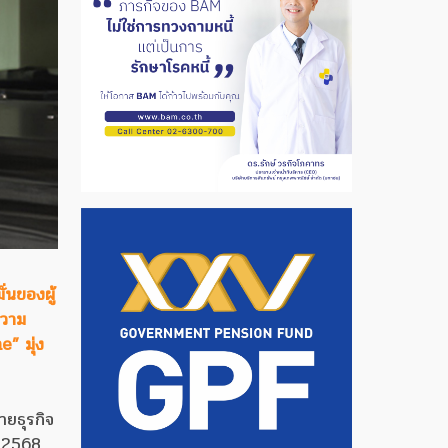
่นของผู้
ความ
” มุ่ง
ยธุรกิจ
ี 2568