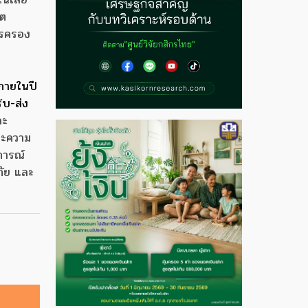
์ต
ารครอง
ภายในปี
ับ-ส่ง
ละ
ละความ
การณ์
ภัย และ