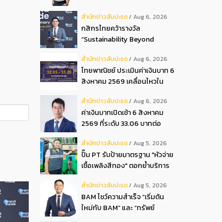
ปันผลระหว่างกาลเป็นเงินสด
สํานักข่าวสับปะรด
Aug 6, 2026
อัตรา 0.05 บ.หุ้น
กสิกรไทยคว้ารางวัล
“Sustainability Beyond
Banking Award”
สํานักข่าวสับปะรด
Aug 6, 2026
ไทยพาณิชย์ ประเมินค่าเงินบาท 6
สิงหาคม 2569 เคลื่อนไหวใน
กรอบ 32.95-33.20 บาท
สํานักข่าวสับปะรด
Aug 6, 2026
ดอลลาร์
ค่าเงินบาทเปิดเช้า 6 สิงหาคม
2569 ที่ระดับ 33.06 บาทต่อ
ดอลลาร์ “แข็งค่าขึ้น”
สํานักข่าวสับปะรด
Aug 5, 2026
ปั๊ม PT รับป้ายมาตรฐาน "หัวจ่าย
เชื้อเพลิงสีทอง" ตอกย้ำบริการ
โปร่งใส สร้างความเชื่อมั่นผู้
สํานักข่าวสับปะรด
Aug 5, 2026
บริโภค
BAM โชว์ความสำเร็จ “เริ่มต้น
ใหม่กับ BAM” และ “ทรัพย์
มหาชน พลัส” งาน IPAF Summit