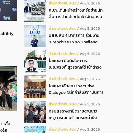
สํานักข่าวสับปะรด
Aug 5, 2026
2026
คปภ. เดินหน้าสร้างเครือข่ายนัก
สื่อสารด้านประกันภัย จัดอบรม
หลักสูตร “นปภ.” รุ่นที่ 1
สํานักข่าวสับปะรด
Aug 5, 2026
ability
บสย. ส่ง 4 มาตรการ ร่วมงาน
“Franchise Expo Thailand
2026”
สํานักข่าวสับปะรด
Aug 5, 2026
ไอแบงก์ มีมติเลือก ดร.
เบญจรงค์ สุวรรณคีรี เข้าดำรง
ตำแหน่งกรรมการธนาคาร ใน
สํานักข่าวสับปะรด
Aug 5, 2026
การประชุมวิสามัญผู้ถือหุ้น ครั้ง
ไอแบงก์จัดงาน Executive
ที่ 22569
Dialogue ผนึกกำลังสถาบันการ
เงินอิสลามชั้นนำของมาเลเซีย
สํานักข่าวสับปะรด
Aug 5, 2026
ถ่ายทอดประสบการณ์กว่า 40 ปี
กรมสรรพสามิตรายงานข่าว
เตรียมความพร้อมองค์กรสู่การ
เหตุการณ์คนร้ายกระหน่ำยิง
เป็นธนาคารอิสลามแห่งอนาคต
ยเชื้อ
สำนักงานสรรพสามิตพื้นที่
สํานักข่าวสับปะรด
Aug 5, 2026
่งใส
ปัตตานี สาขามายอ