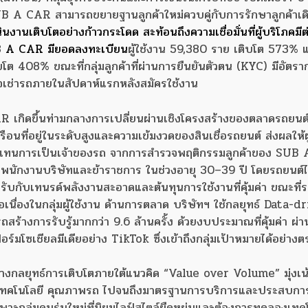
SUB A CAR สามารถขยายฐานลูกค้าใหม่ควบคู่กับการรักษาลูกค้าเดิ
งานเติบโตอย่างก้าวกระโดด สะท้อนถึงความเชื่อมั่นที่ผู้บริโภคมีต
UB A CAR มียอดลงทะเบียน
ผู้ใช้งาน 59,380 ราย เติบโต 573%
บโต 408% ขณะที่กลุ่มลูกค้าที่ผ่านการยืนยันตัวตน (KYC) มีอัตร
ใจเช่ารถภายในสัปดาห์แรกหลังสมัครใช้งาน
AR เกิดขึ้นท่ามกลางการเปลี่ยนผ่านเชิงโครงสร้างของตลาดรถยนต
ือนที่อยู่ในระดับสูงและความเข้มงวดของสินเชื่อรถยนต์ ส่งผลให้ผ
n) แทนการเป็นเจ้าของรถ จากการสำรวจพฤติกรรมลูกค้าของ SUB
ุ่มพนักงานบริษัทและข้าราชการ ในช่วงอายุ 30–39 ปี โดยรถยนต์
อดรับกับเทนรด์พลังงานสะอาดและต้นทุนการใช้งานที่คุ้มค่า ขณะที่
อเนื่องในกลุ่มผู้ใช้งาน ด้านการตลาด บริษัทฯ ใช้กลยุทธ์ Data-d
้างการรับรู้มากกว่า 9.6 ล้านครั้ง ด้วยงบประมาณที่คุ้มค่า ผ่า
มโซเชียลมีเดียอย่าง TikTok ซึ่งเข้าถึงกลุ่มเป้าหมายได้อย่างต
กลยุทธ์การเติบโตภายใต้แนวคิด “Value over Volume” มุ่งเน
ร์ม เทคโนโลยี คุณภาพรถ ไปจนถึงมาตรฐานการบริการและประสบกา
ฉพาะกลุ่มคนรุ่นใหม่ที่นิยมไลฟ์สไตล์ยืดหยุ่นและต้องการทดลองเทค