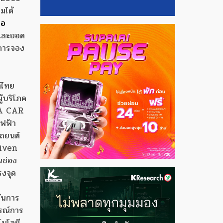
มได้
่อ
 และยอด
าการจอง
์ไทย
ู้บริโภค
 A CAR
ไฟฟ้า
รถยนต์
riven
นช่อง
รงจุด
้นการ
รณ์การ
โนโลยี