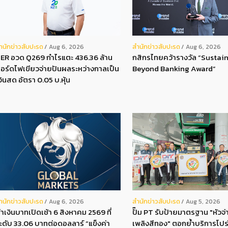
ํานักข่าวสับปะรด
สํานักข่าวสับปะรด
Aug 6, 2026
Aug 6, 2026
ER อวด Q269 กำไรแตะ 436.36 ล้าน
กสิกรไทยคว้ารางวัล “Sustain
อร์ดไฟเขียวจ่ายปันผลระหว่างกาลเป็น
Beyond Banking Award”
งินสด อัตรา 0.05 บ.หุ้น
ํานักข่าวสับปะรด
สํานักข่าวสับปะรด
Aug 6, 2026
Aug 5, 2026
่าเงินบาทเปิดเช้า 6 สิงหาคม 2569 ที่
ปั๊ม PT รับป้ายมาตรฐาน "หัวจ่า
ะดับ 33.06 บาทต่อดอลลาร์ “แข็งค่า
เพลิงสีทอง" ตอกย้ำบริการโปร