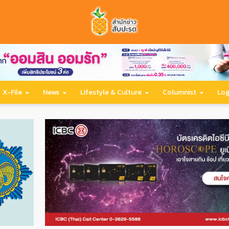
X-File
News
Lifestyle & Culture
Columnist
Log