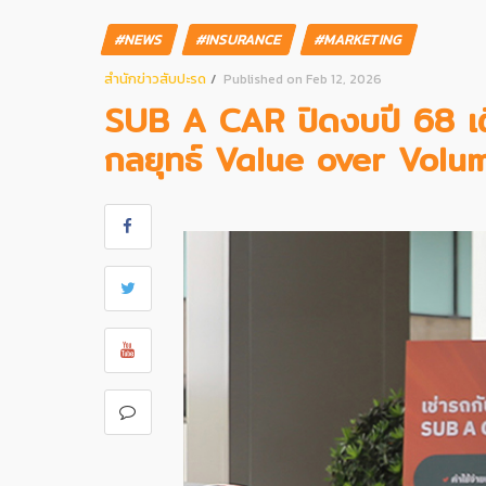
#NEWS
#INSURANCE
#MARKETING
สํานักข่าวสับปะรด
Published on Feb 12, 2026
SUB A CAR ปิดงบปี 68 เต
กลยุทธ์ Value over Volum