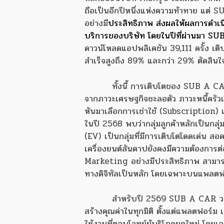
ถือเป็นอีกปีหนึ่งแห่งความท้าทาย แต่ 
อย่างมี
ประสิทธิภาพ ส่งผลให้ผลการดำเนิน
บริการของบริษัท โดยในปีที่ผ่านมา S
ดาวน์โหลดแอปพลิเคชัน 39,111 ครั้ง เติ
สำเร็จสูงถึง 89% และกว่า 29% ตัดสิน
ทั้งนี้ การเติบโตของ SUB A C
จากภาวะเศรษฐกิจชะลอตัว ภาวะหนี้ครัวเร
หันมาเลือกการเช่าใช้ (Subscriptio
ในปี 2568 พบว่ากลุ่มลูกค้าหลักเป็นกล
(EV) เป็นกลุ่มที่มีการเติบโตโดดเด่น ส
เครื่องยนต์สันดาปยังคงมีความต้องการต่
Marketing อย่างมีประสิทธิภาพ สามารถสร
ทางดิจิทัลเป็นหลัก โดยเฉพาะบนแพลตฟอร์
สำหรับปี 2569 SUB A CAR วาง
สร้างคุณค่าในทุกมิติ ตั้งแต่แพลตฟอ
ใช้งานที่ตอบโจทย์ผู้บริโภคยุคใหม่ โดยเ