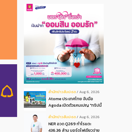
สํานักข่าวสับปะรด
Aug 6, 2026
Atome ประเทศไทย จับมือ
Agoda เปิดตัวแคมเปญ "ทริปนี้
มีลุ้น" มอบสิทธิ์ลุ้นเข้าพัก
สํานักข่าวสับปะรด
Aug 6, 2026
โรงแรมหรู พร้อมผ่อน 0 ได้ 3
NER อวด Q269 กำไรแตะ
งวด**
436.36 ล้าน บอร์ดไฟเขียวจ่าย