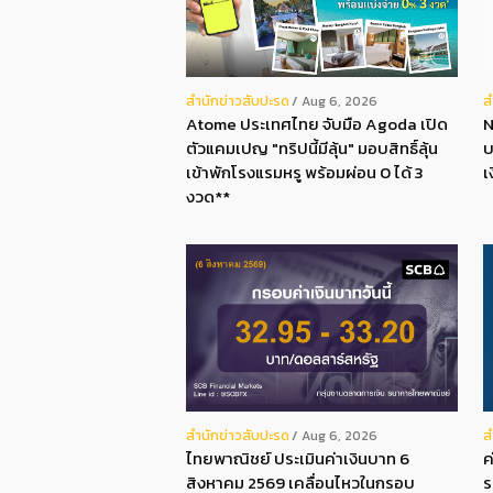
สํานักข่าวสับปะรด
ส
Aug 6, 2026
Atome ประเทศไทย จับมือ Agoda เปิด
N
ตัวแคมเปญ "ทริปนี้มีลุ้น" มอบสิทธิ์ลุ้น
บ
เข้าพักโรงแรมหรู พร้อมผ่อน 0 ได้ 3
เ
งวด**
สํานักข่าวสับปะรด
ส
Aug 6, 2026
ไทยพาณิชย์ ประเมินค่าเงินบาท 6
ค
สิงหาคม 2569 เคลื่อนไหวในกรอบ
ร