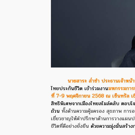
นายสาระ ล่ำซำ ประธานเจ้าหน้าท
ไทยประกันชีวิต เข้าร่วมงาน
มหกรรมการเง
ที่ 7-9 พฤศจิกายน 2568 ณ เซ็นทรัล เช
สิทธิพิเศษจากเมืองไทยสไมล์คลับ ตอบโ
ถ้วน
ทั้งด้านความคุ้มครอง สุขภาพ กา
เชี่ยวชาญให้คำปรึกษาด้านการวางแผนประ
ชีวิตที่ดีอย่างยั่งยืน
ด้วยความมุ่งมั่นสร้า