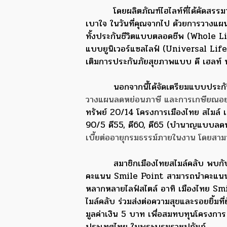
โดยผลิตภัณฑ์ไฮไลท์ที่ได้คัดส
เบาใจ ในวันที่คุณจากไป ด้วยการวางแผนสร
ทั้งประกันชีวิตแบบตลอดชีพ (Whole Li
แบบยูนิเวอร์แซลไลฟ์ (Universal Life
เติมการประกันภัยสุขภาพแบบ ดี เฮลท์ พ
นอกจากนี้ได้จัดเตรียมแบบประ
วางแผนลดหย่อนภาษี และการเกษียณอ
ทรัพย์ 20/14 โครงการเมืองไทย สไมล์ เซ
90/5 ดี55, ดี60, ดี65 (บำนาญแบบลดห
เบี้ยต่ออายุกรมธรรม์ภายในงาน โดยสามา
สมาชิกเมืองไทยสไมล์คลับ พบกับ
คะแนน Smile Point สามารถนำคะแนนสไม
หลากหลายไลฟ์สไตล์ อาทิ เมืองไทย Smil
ไมล์คลับ ร่วมส่งต่อความสุขและรอยยิ้มท
มูลค่าเงิน 5 บาท เพื่อสมทบทุนโครงการ “ผ
ประเทศไทย ในพระบรมราชูปถัมภ์