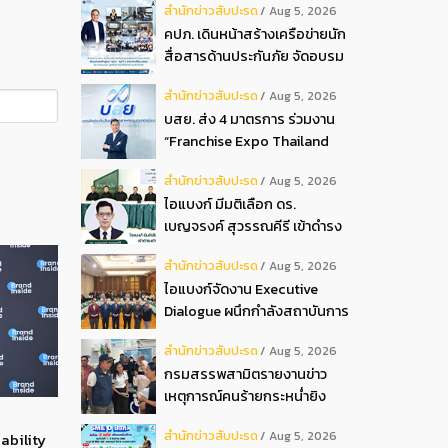
สํานักข่าวสับปะรด
Aug 5, 2026
2026
คปภ. เดินหน้าสร้างเครือข่ายนัก
สื่อสารด้านประกันภัย จัดอบรม
หลักสูตร “นปภ.” รุ่นที่ 1
สํานักข่าวสับปะรด
Aug 5, 2026
บสย. ส่ง 4 มาตรการ ร่วมงาน
“Franchise Expo Thailand
2026”
สํานักข่าวสับปะรด
Aug 5, 2026
ไอแบงก์ มีมติเลือก ดร.
เบญจรงค์ สุวรรณคีรี เข้าดำรง
ตำแหน่งกรรมการธนาคาร ใน
สํานักข่าวสับปะรด
Aug 5, 2026
การประชุมวิสามัญผู้ถือหุ้น ครั้ง
ไอแบงก์จัดงาน Executive
ที่ 22569
Dialogue ผนึกกำลังสถาบันการ
เงินอิสลามชั้นนำของมาเลเซีย
สํานักข่าวสับปะรด
Aug 5, 2026
ถ่ายทอดประสบการณ์กว่า 40 ปี
กรมสรรพสามิตรายงานข่าว
เตรียมความพร้อมองค์กรสู่การ
เหตุการณ์คนร้ายกระหน่ำยิง
เป็นธนาคารอิสลามแห่งอนาคต
สำนักงานสรรพสามิตพื้นที่
สํานักข่าวสับปะรด
Aug 5, 2026
ability
ปัตตานี สาขามายอ