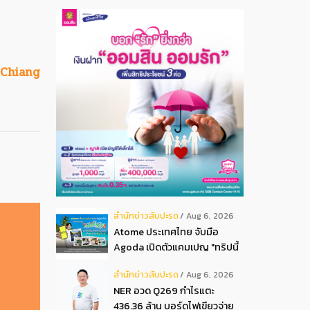
5 Chiang
สํานักข่าวสับปะรด
Aug 6, 2026
Atome ประเทศไทย จับมือ
Agoda เปิดตัวแคมเปญ "ทริปนี้
มีลุ้น" มอบสิทธิ์ลุ้นเข้าพัก
สํานักข่าวสับปะรด
Aug 6, 2026
โรงแรมหรู พร้อมผ่อน 0 ได้ 3
NER อวด Q269 กำไรแตะ
งวด**
436.36 ล้าน บอร์ดไฟเขียวจ่าย