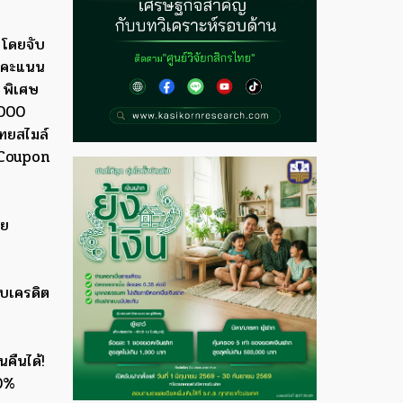
 โดยจับ
ลกคะแนน
 พิเศษ
,000
ทยสไมล์
-Coupon
ทย
ับเครดิต
คืนได้!
10%