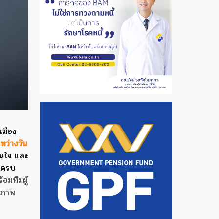
เมือง
หว่างวัน
ดนใจ และ
างครบ
อมทีมผู้
ุณภาพ