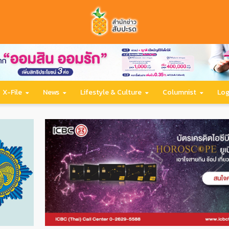
X-File
News
Lifestyle & Culture
Columnist
Log