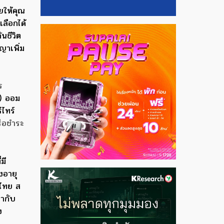
ยให้คุณ
เลือกได้
นชีวิต
ญาเพิ่ม
ร
l) ออม
ีไทร์
รือชำระ
มี
งอายุ
งไทย ส
่ากับ
ง