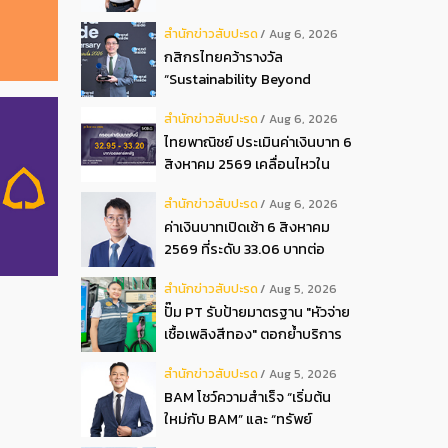
ปันผลระหว่างกาลเป็นเงินสด
สํานักข่าวสับปะรด
Aug 6, 2026
อัตรา 0.05 บ.หุ้น
กสิกรไทยคว้ารางวัล
“Sustainability Beyond
Banking Award”
สํานักข่าวสับปะรด
Aug 6, 2026
ไทยพาณิชย์ ประเมินค่าเงินบาท 6
สิงหาคม 2569 เคลื่อนไหวใน
กรอบ 32.95-33.20 บาท
สํานักข่าวสับปะรด
Aug 6, 2026
ดอลลาร์
ค่าเงินบาทเปิดเช้า 6 สิงหาคม
2569 ที่ระดับ 33.06 บาทต่อ
ดอลลาร์ “แข็งค่าขึ้น”
สํานักข่าวสับปะรด
Aug 5, 2026
ปั๊ม PT รับป้ายมาตรฐาน "หัวจ่าย
เชื้อเพลิงสีทอง" ตอกย้ำบริการ
โปร่งใส สร้างความเชื่อมั่นผู้
สํานักข่าวสับปะรด
Aug 5, 2026
บริโภค
BAM โชว์ความสำเร็จ “เริ่มต้น
ใหม่กับ BAM” และ “ทรัพย์
มหาชน พลัส” งาน IPAF Summit