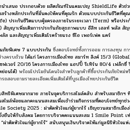
รรมานำเสนอ ประกอบด้วย ผลิตภัณฑ์ในแคมเปญ ShieldLife ตัวช่ว
้างหลักประกันที่มั่นคงให้คนที่คุณรัก ด้วยแบบประกันชีวิตที่คุณ
fe) ประกันชีวิตแบบคุ้มครองภายในระยะเวลา (Term) หรือประกั
) สัญญาเพิ่มเติมการประกันภัยสุขภาพแบบ อีลิท เฮลท์ พลัส สัญ
ลัส และสัญญาเพิ่มเติมโรคร้ายแรง ซีไอ เพอร์เฟค แคร์
กันภัยพิเศษ 7 แบบประกัน
ซึ่งตอบโจทย์ทั้งการออม การลงทุน กา
ย่างครบถ้วน
ได้แก่ โครงการเมืองไทย สมาร์ท ลิงค์ 15/3 (Globa
ฟเวอร์ 20/16 โครงการเมืองไทย แฮปปี้ รีเทิร์น 80/4 เฟล็กซี่ ร
ย่อนได้)
พร้อมโปรโมชันโดนใจสำหรับลูกค้าที่ซื้อประกันภัยใหม่ห
รถสอบถามรายละเอียดเพิ่มเติมได้ที่บูธเมืองไทยประกันชีวิต
สิทธิพิเศษมากมาย ภายในจุดบริการสไมล์คลับ สำหรับสมาชิกฯ ที่
ล์พ้อยแลกคะแนนสะสมเพื่อเข้าร่วมกิจกรรมที่ตอบโจทย์ทุกช่ว
e Society 2025 : ผ่าตัดหัวใจแก่ผู้ยากไร้ เชิญชวนสมาชิกเมือ
ี่ยั่งยืนให้กับสังคม โดยการบริจาคคะแนนสะสม 1 Smile Point เท
่าตัดหัวใจแก่ผู้ยากไร้” สนับสนุนเงินบริจาคให้แก่มูลนิธิหัวใจแห่