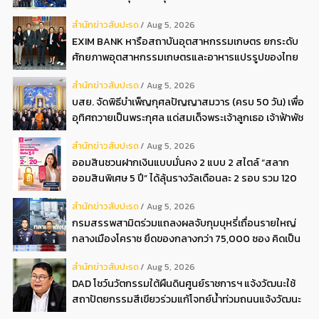
สํานักข่าวสับปะรด
Aug 5, 2026
EXIM BANK หารือสถาบันอุตสาหกรรมเกษตร ยกระดับ
ศักยภาพอุตสาหกรรมเกษตรและอาหารแปรรูปของไทย
สํานักข่าวสับปะรด
Aug 5, 2026
บสย. จัดพิธีบำเพ็ญกุศลปัญญาสมวาร (ครบ 50 วัน) เพื่อ
อุทิศถวายเป็นพระกุศล แด่สมเด็จพระเจ้าลูกเธอ เจ้าฟ้าพัช
รกิติยาภาฯ
สํานักข่าวสับปะรด
Aug 5, 2026
ออมสินชวนฝากเงินแบบมั่นคง 2 แบบ 2 สไตล์ “สลาก
ออมสินพิเศษ 5 ปี” ได้ลุ้นรางวัลเดือนละ 2 รอบ รวม 120
รอบกับ “เงินฝากออมสิน ออมสุข” ฝาก 3 ปี รับดอกเบี้ย
สํานักข่าวสับปะรด
Aug 5, 2026
ทุกเดือนเทียบเท่าฝากประจำ 1.52 ต่อปี ไม่ต้องเสียภาษี
กรมสรรพสามิตร่วมแถลงผลจับกุมบุหรี่เถื่อนรายใหญ่
กลางเมืองโคราช ยึดของกลางกว่า 75,000 ซอง คิดเป็น
ภาษีที่รัฐสูญเสียกว่า 4 ล้านบาท
สํานักข่าวสับปะรด
Aug 5, 2026
DAD โชว์นวัตกรรมใต้ผืนดินศูนย์ราชการฯ แจ้งวัฒนะใช้
สถาปัตยกรรมสีเขียวร่วมแก้โจทย์น้ำท่วมถนนแจ้งวัฒนะ
อย่างยั่งยืน