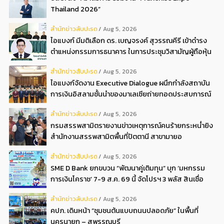
Thailand 2026”
สํานักข่าวสับปะรด
Aug 5, 2026
ไอแบงก์ มีมติเลือก ดร. เบญจรงค์ สุวรรณคีรี เข้าดำรง
ตำแหน่งกรรมการธนาคาร ในการประชุมวิสามัญผู้ถือหุ้น
ครั้งที่ 22569
สํานักข่าวสับปะรด
Aug 5, 2026
ไอแบงก์จัดงาน Executive Dialogue ผนึกกำลังสถาบัน
การเงินอิสลามชั้นนำของมาเลเซียถ่ายทอดประสบการณ์
กว่า 40 ปี เตรียมความพร้อมองค์กรสู่การเป็นธนาคาร
สํานักข่าวสับปะรด
Aug 5, 2026
อิสลามแห่งอนาคต
กรมสรรพสามิตรายงานข่าวเหตุการณ์คนร้ายกระหน่ำยิง
สำนักงานสรรพสามิตพื้นที่ปัตตานี สาขามายอ
สํานักข่าวสับปะรด
Aug 5, 2026
SME D Bank ยกขบวน “พัฒนาคู่เติมทุน” บุก ‘มหกรรม
การเงินโคราช’ 7-9 ส.ค. 69 นี้ จัดโปรฯ 3 พลัส สินเชื่อ
ดอกเบี้ยต่ำ 3ต่อปี แถมลดค่าธรรมเนียม พบได้ที่บูธ D2
สํานักข่าวสับปะรด
Aug 5, 2026
คปภ. เดินหน้า “ชุมชนต้นแบบถนนปลอดภัย” ในพื้นที่
นครนายก – สุพรรณบุรี