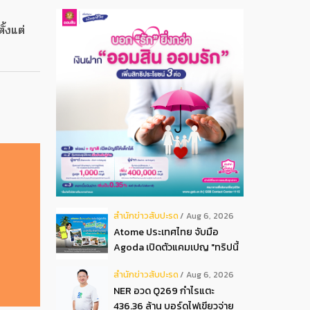
้งแต่
สํานักข่าวสับปะรด
Aug 6, 2026
Atome ประเทศไทย จับมือ
Agoda เปิดตัวแคมเปญ "ทริปนี้
มีลุ้น" มอบสิทธิ์ลุ้นเข้าพัก
สํานักข่าวสับปะรด
Aug 6, 2026
โรงแรมหรู พร้อมผ่อน 0 ได้ 3
NER อวด Q269 กำไรแตะ
งวด**
436.36 ล้าน บอร์ดไฟเขียวจ่าย