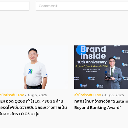
ํานักข่าวสับปะรด
สํานักข่าวสับปะรด
Aug 6, 2026
Aug 6, 2026
ER อวด Q269 กำไรแตะ 436.36 ล้าน
กสิกรไทยคว้ารางวัล “Sustain
อร์ดไฟเขียวจ่ายปันผลระหว่างกาลเป็น
Beyond Banking Award”
งินสด อัตรา 0.05 บ.หุ้น