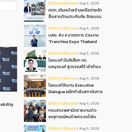
สํานักข่าวสับปะรด
Aug 5, 2026
2026
คปภ. เดินหน้าสร้างเครือข่ายนัก
สื่อสารด้านประกันภัย จัดอบรม
หลักสูตร “นปภ.” รุ่นที่ 1
สํานักข่าวสับปะรด
Aug 5, 2026
บสย. ส่ง 4 มาตรการ ร่วมงาน
“Franchise Expo Thailand
2026”
สํานักข่าวสับปะรด
Aug 5, 2026
ไอแบงก์ มีมติเลือก ดร.
เบญจรงค์ สุวรรณคีรี เข้าดำรง
ตำแหน่งกรรมการธนาคาร ใน
สํานักข่าวสับปะรด
Aug 5, 2026
การประชุมวิสามัญผู้ถือหุ้น ครั้ง
ไอแบงก์จัดงาน Executive
ที่ 22569
Dialogue ผนึกกำลังสถาบันการ
เงินอิสลามชั้นนำของมาเลเซีย
สํานักข่าวสับปะรด
ability
Aug 5, 2026
ถ่ายทอดประสบการณ์กว่า 40 ปี
กรมสรรพสามิตรายงานข่าว
เตรียมความพร้อมองค์กรสู่การ
เหตุการณ์คนร้ายกระหน่ำยิง
เป็นธนาคารอิสลามแห่งอนาคต
สำนักงานสรรพสามิตพื้นที่
สํานักข่าวสับปะรด
Aug 5, 2026
ปัตตานี สาขามายอ