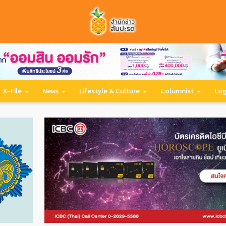
X-File
News
Lifestyle & Culture
Columnist
Log