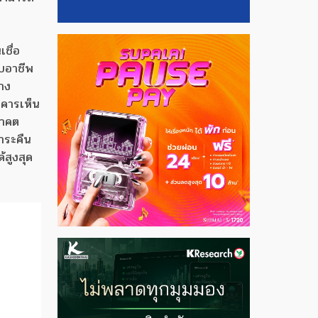
เชื่อ
อบอาชีพ
้าง
าคารเห็น
อนาคต
ชำระคืน
้สูงสุด