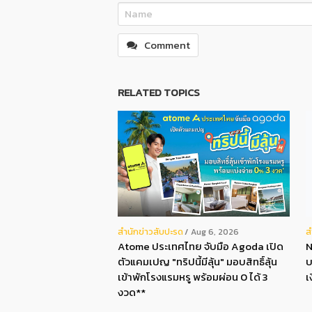
Comment
RELATED TOPICS
สํานักข่าวสับปะรด
ส
Aug 6, 2026
Atome ประเทศไทย จับมือ Agoda เปิด
N
ตัวแคมเปญ "ทริปนี้มีลุ้น" มอบสิทธิ์ลุ้น
บ
เข้าพักโรงแรมหรู พร้อมผ่อน 0 ได้ 3
เ
งวด**