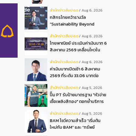
ปันผลระหว่างกาลเป็นเงินสด
สํานักข่าวสับปะรด
Aug 6, 2026
อัตรา 0.05 บ.หุ้น
กสิกรไทยคว้ารางวัล
“Sustainability Beyond
Banking Award”
สํานักข่าวสับปะรด
Aug 6, 2026
ไทยพาณิชย์ ประเมินค่าเงินบาท 6
สิงหาคม 2569 เคลื่อนไหวใน
กรอบ 32.95-33.20 บาท
สํานักข่าวสับปะรด
Aug 6, 2026
ดอลลาร์
ค่าเงินบาทเปิดเช้า 6 สิงหาคม
2569 ที่ระดับ 33.06 บาทต่อ
ดอลลาร์ “แข็งค่าขึ้น”
สํานักข่าวสับปะรด
Aug 5, 2026
ปั๊ม PT รับป้ายมาตรฐาน "หัวจ่าย
เชื้อเพลิงสีทอง" ตอกย้ำบริการ
โปร่งใส สร้างความเชื่อมั่นผู้
สํานักข่าวสับปะรด
Aug 5, 2026
บริโภค
BAM โชว์ความสำเร็จ “เริ่มต้น
ใหม่กับ BAM” และ “ทรัพย์
มหาชน พลัส” งาน IPAF Summit