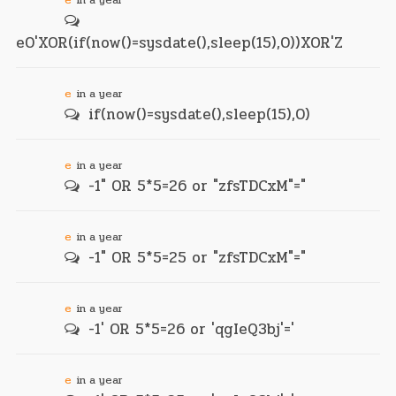
e0'XOR(if(now()=sysdate(),sleep(15),0))XOR'Z
e
in a year
if(now()=sysdate(),sleep(15),0)
e
in a year
-1" OR 5*5=26 or "zfsTDCxM"="
e
in a year
-1" OR 5*5=25 or "zfsTDCxM"="
e
in a year
-1' OR 5*5=26 or 'qgIeQ3bj'='
e
in a year