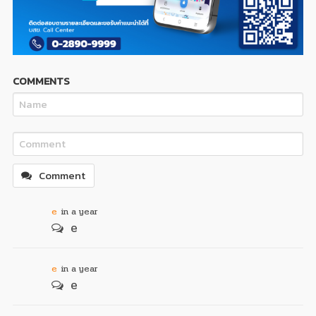
COMMENTS
Comment
e
in a year
e
e
in a year
e