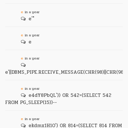
e
in a year
e'"
e
in a year
e
e
in a year
e'||DBMS_PIPE.RECEIVE_MESSAGE(CHR(98)||CHR(98)||C
e
in a year
e4dY8PbQL')) OR 542=(SELECT 542
FROM PG_SLEEP(15))--
e
in a year
ekdmx1H10') OR 814=(SELECT 814 FROM