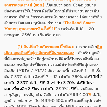
อาคารสงเคราะห์ (ธอส.)
เปิดเผยว่า ธอส. ยังคงมุ่งขยาย
ช่องทางการให้บริการเพื่อเปิดโอกาสให้ประชาชนทุกระดับ
สามารถเข้าถึงบริการทางการเงินของธนาคาร ได้อย่างทั่วถึง
ด้วยการจัดแคมเปญพิเศษ ร่วมงาน “
Thailand Smart
Money อุบลราชธานี ครั้งที่ 11
” ระหว่างวันที่ 18 – 20
กรกฎาคม 2568 ณ เซ็นทรัล อุบล
(1) สินเชื่อบ้านอัตราดอกเบี้ยพิเศษ
ประกอบด้วย
สิน
เชื่อปลูกสร้างที่อยู่อาศัยบนที่ดินของตนเอง
: สำหรับ ลูกค้า
ที่ต้องการปลูกสร้างที่อยู่อาศัยบนที่ดินที่เป็นกรรมสิทธิ์ของ
ตนเอง กรณีลูกค้าที่มีความประสงค์ทำประกันชีวิตคุ้มครอง
สินเชื่อ (MRTA / MLTA) อัตราดอกเบี้ย เดือนที่ 1 – 6 เริ่ม
ต้น 0.89% ต่อปี เดือนที่ 7 – 12 เท่ากับ 2.89% ต่อปี
ปีที่ 2
เท่ากับ 3.39% ต่อปี, ปีที่ 3 เท่ากับ 3.70% ต่อปี
(
อัตรา
ดอกเบี้ยเฉลี่ย 3 ปีแรก เท่ากับ
2.99%
)
,
ปีที่
4 จนถึงตลอด
อายุสัญญา กรณีลูกค้าสวัสดิการ เท่ากับ
MRR
-1.00
%
ต่อปี,
ลูกค้ารายย่อย เท่ากับ MRR-0.50% ต่อปี และซื้ออุปกรณ์ฯ
เท่ากับ MRR (ปัจจุบันอัตราดอกเบี้ย MRR ของ ธอส. อยู่ที่