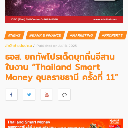
#NEWS
#BANK & FINANCE
#MARKETING
#PROPERTY
สํานักข่าวสับปะรด
Published on Jul 18, 2025
ธอส. ยกทัพโปรเด็ดบุกถิ่นอีสาน
ในงาน “Thailand Smart
Money อุบลราชธานี ครั้งที่ 11”