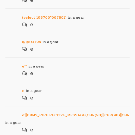
e
(select 198766*667891)
in a year
e
@@0379h
in a year
e
e'"
in a year
e
e
in a year
e
e'||DBMS_PIPE.RECEIVE_MESSAGE(CHR(98)||CHR(98)||CHR(98),
in a year
e