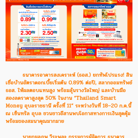
ธนาคารอาคารสงเคราะห์ (ธอส.) ยกทัพโปรแรง! สิน
เชื่อบ้านอัตราดอกเบี้ยเริ่มต้น 0.89% ต่อปี, สลากออมทรัพย์
ธอส. ให้ผลตอบแทนสูง พร้อมลุ้นรางวัลใหญ่ และบ้านมือ
สองลดราคาสูงสุด 50% ในงาน “Thailand Smart
Money อุบลราชธานี ครั้งที่ 11” ระหว่างวันที่ 18–20 ก.ค.นี้
ณ เซ็นทรัล อุบล ชวนชาวอีสานพบโอกาสทางการเงินสุดคุ้ม
พร้อมของสมนาคุณมากมาย
นายกมลภพ วีระพละ กรรมการผู้จัดการ ธนาคาร