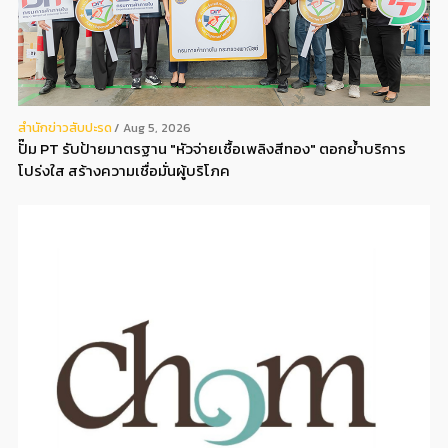
สํานักข่าวสับปะรด
Aug 5, 2026
ปั๊ม PT รับป้ายมาตรฐาน "หัวจ่ายเชื้อเพลิงสีทอง" ตอกย้ำบริการ
โปร่งใส สร้างความเชื่อมั่นผู้บริโภค