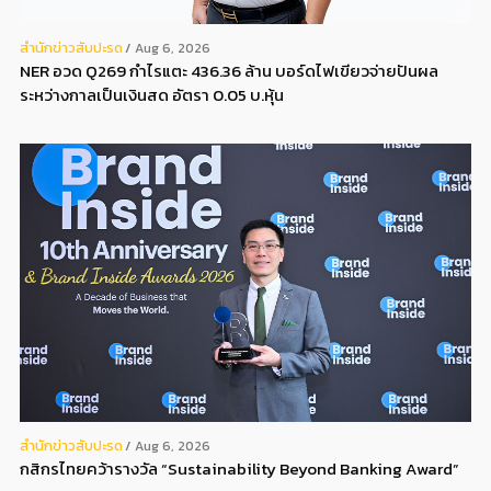
สํานักข่าวสับปะรด
Aug 6, 2026
NER อวด Q269 กำไรแตะ 436.36 ล้าน บอร์ดไฟเขียวจ่ายปันผล
ระหว่างกาลเป็นเงินสด อัตรา 0.05 บ.หุ้น
สํานักข่าวสับปะรด
Aug 6, 2026
กสิกรไทยคว้ารางวัล “Sustainability Beyond Banking Award”