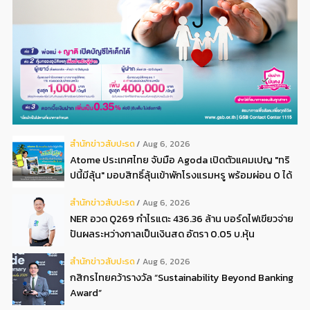
สํานักข่าวสับปะรด
Aug 6, 2026
Atome ประเทศไทย จับมือ Agoda เปิดตัวแคมเปญ "ทริ
ปนี้มีลุ้น" มอบสิทธิ์ลุ้นเข้าพักโรงแรมหรู พร้อมผ่อน 0 ได้
3 งวด**
สํานักข่าวสับปะรด
Aug 6, 2026
NER อวด Q269 กำไรแตะ 436.36 ล้าน บอร์ดไฟเขียวจ่าย
ปันผลระหว่างกาลเป็นเงินสด อัตรา 0.05 บ.หุ้น
สํานักข่าวสับปะรด
Aug 6, 2026
กสิกรไทยคว้ารางวัล “Sustainability Beyond Banking
Award”