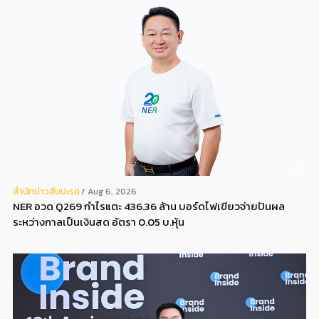
สํานักข่าวสับปะรด
Aug 6, 2026
NER อวด Q269 กำไรแตะ 436.36 ล้าน บอร์ดไฟเขียวจ่ายปันผล
ระหว่างกาลเป็นเงินสด อัตรา 0.05 บ.หุ้น