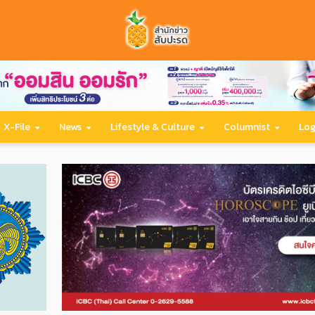
X-File
News
Lifestyle & Culture
Columnist
Log