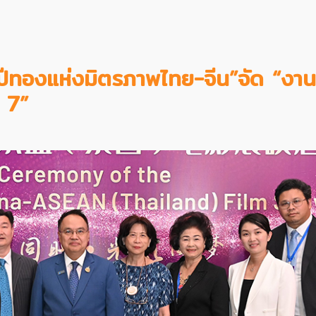
ปีทองแห่งมิตรภาพไทย-จีน”จัด “งาน
่ 7”