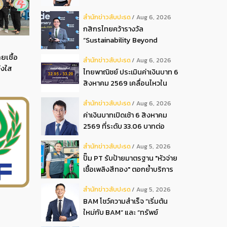
ปันผลระหว่างกาลเป็นเงินสด
สํานักข่าวสับปะรด
Aug 6, 2026
อัตรา 0.05 บ.หุ้น
กสิกรไทยคว้ารางวัล
“Sustainability Beyond
Banking Award”
ยเชื้อ
สํานักข่าวสับปะรด
Aug 6, 2026
่งใส
ไทยพาณิชย์ ประเมินค่าเงินบาท 6
สิงหาคม 2569 เคลื่อนไหวใน
กรอบ 32.95-33.20 บาท
สํานักข่าวสับปะรด
Aug 6, 2026
ดอลลาร์
ค่าเงินบาทเปิดเช้า 6 สิงหาคม
2569 ที่ระดับ 33.06 บาทต่อ
ดอลลาร์ “แข็งค่าขึ้น”
สํานักข่าวสับปะรด
Aug 5, 2026
ปั๊ม PT รับป้ายมาตรฐาน "หัวจ่าย
เชื้อเพลิงสีทอง" ตอกย้ำบริการ
โปร่งใส สร้างความเชื่อมั่นผู้
สํานักข่าวสับปะรด
Aug 5, 2026
บริโภค
BAM โชว์ความสำเร็จ “เริ่มต้น
ใหม่กับ BAM” และ “ทรัพย์
มหาชน พลัส” งาน IPAF Summit