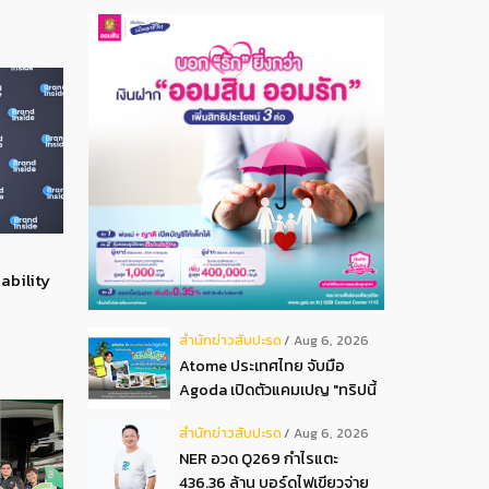
ability
สํานักข่าวสับปะรด
Aug 6, 2026
Atome ประเทศไทย จับมือ
Agoda เปิดตัวแคมเปญ "ทริปนี้
มีลุ้น" มอบสิทธิ์ลุ้นเข้าพัก
สํานักข่าวสับปะรด
Aug 6, 2026
โรงแรมหรู พร้อมผ่อน 0 ได้ 3
NER อวด Q269 กำไรแตะ
งวด**
436.36 ล้าน บอร์ดไฟเขียวจ่าย