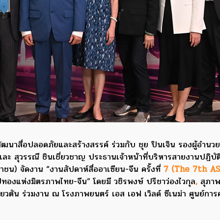
ัฒนาสื่อปลอดภัยและสร้างสรรค์ ร่วมกับ ชุย ปินเจิน รองผู้อำนวย
และ สุวรรณี ชินเชี่ยวชาญ ประธานเจ้าหน้าที่บริหารสายงานปฏิบั
ชน) จัดงาน “งานสัปดาห์สื่ออาเซียน-จีน ครั้งที่
7
(The 7th A
ทองแห่งมิตรภาพไทย-จีน” โดยมี วชิรพงษ์ ปรีชาว่องไวกุล
,
สุภาพ
่ยวตัน ร่วมงาน ณ โรงภาพยนตร์ เอส เอฟ เวิลด์ ซีเนม่า ศูนย์การค