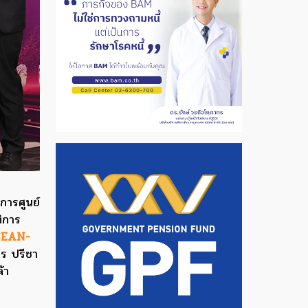
การศูนย์
ติการ
SEAN-
ร ปรีชา
้า