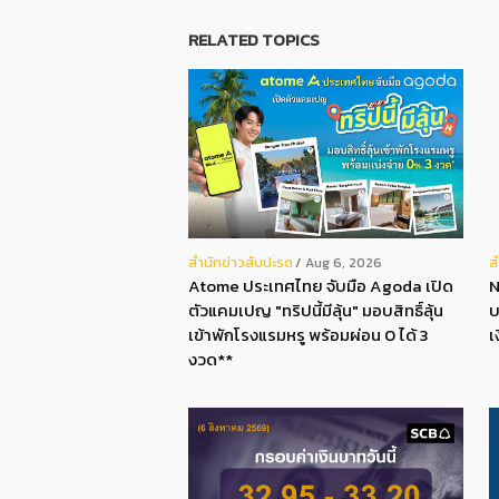
RELATED TOPICS
สํานักข่าวสับปะรด
ส
Aug 6, 2026
Atome ประเทศไทย จับมือ Agoda เปิด
N
ตัวแคมเปญ "ทริปนี้มีลุ้น" มอบสิทธิ์ลุ้น
บ
เข้าพักโรงแรมหรู พร้อมผ่อน 0 ได้ 3
เ
งวด**