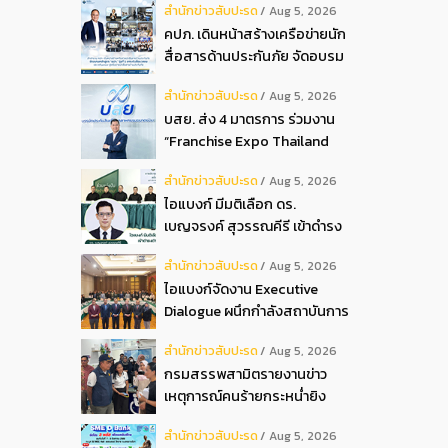
สํานักข่าวสับปะรด
Aug 5, 2026
2026
คปภ. เดินหน้าสร้างเครือข่ายนัก
สื่อสารด้านประกันภัย จัดอบรม
หลักสูตร “นปภ.” รุ่นที่ 1
สํานักข่าวสับปะรด
Aug 5, 2026
บสย. ส่ง 4 มาตรการ ร่วมงาน
“Franchise Expo Thailand
2026”
สํานักข่าวสับปะรด
Aug 5, 2026
ไอแบงก์ มีมติเลือก ดร.
เบญจรงค์ สุวรรณคีรี เข้าดำรง
ตำแหน่งกรรมการธนาคาร ใน
สํานักข่าวสับปะรด
Aug 5, 2026
การประชุมวิสามัญผู้ถือหุ้น ครั้ง
ไอแบงก์จัดงาน Executive
ที่ 22569
Dialogue ผนึกกำลังสถาบันการ
เงินอิสลามชั้นนำของมาเลเซีย
สํานักข่าวสับปะรด
Aug 5, 2026
ถ่ายทอดประสบการณ์กว่า 40 ปี
กรมสรรพสามิตรายงานข่าว
เตรียมความพร้อมองค์กรสู่การ
เหตุการณ์คนร้ายกระหน่ำยิง
เป็นธนาคารอิสลามแห่งอนาคต
สำนักงานสรรพสามิตพื้นที่
สํานักข่าวสับปะรด
Aug 5, 2026
ปัตตานี สาขามายอ