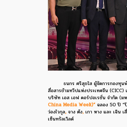
ธนกร ศรีสุขใส ผู้จัดการกองทุนพ
สื่อสารข้ามทวีปแห่งประเทศจีน (CICC) 
บริษัท เอส เอฟ คอร์ปอเรชั่น จำกัด (มหา
China Media Week)”
ฉลอง 50 ปี “ปี
ว่องไวกุล
,
จาง ต้ง
,
เกา หาง และ เฉิน เสี
เซ็นทรัลเวิลด์