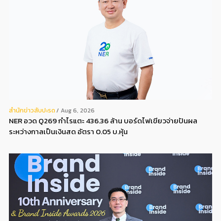
สํานักข่าวสับปะรด
Aug 6, 2026
NER อวด Q269 กำไรแตะ 436.36 ล้าน บอร์ดไฟเขียวจ่ายปันผล
ระหว่างกาลเป็นเงินสด อัตรา 0.05 บ.หุ้น