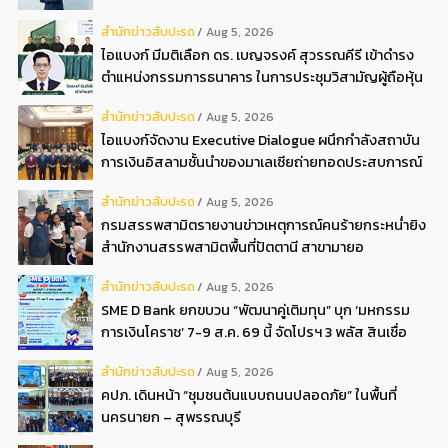
สํานักข่าวสับปะรด
Aug 5, 2026
ไอแบงก์ มีมติเลือก ดร. เบญจรงค์ สุวรรณคีรี เข้าดำรง
ตำแหน่งกรรมการธนาคาร ในการประชุมวิสามัญผู้ถือหุ้น
ครั้งที่ 22569
สํานักข่าวสับปะรด
Aug 5, 2026
ไอแบงก์จัดงาน Executive Dialogue ผนึกกำลังสถาบัน
การเงินอิสลามชั้นนำของมาเลเซียถ่ายทอดประสบการณ์
กว่า 40 ปี เตรียมความพร้อมองค์กรสู่การเป็นธนาคาร
สํานักข่าวสับปะรด
Aug 5, 2026
อิสลามแห่งอนาคต
กรมสรรพสามิตรายงานข่าวเหตุการณ์คนร้ายกระหน่ำยิง
สำนักงานสรรพสามิตพื้นที่ปัตตานี สาขามายอ
สํานักข่าวสับปะรด
Aug 5, 2026
SME D Bank ยกขบวน “พัฒนาคู่เติมทุน” บุก ‘มหกรรม
การเงินโคราช’ 7-9 ส.ค. 69 นี้ จัดโปรฯ 3 พลัส สินเชื่อ
ดอกเบี้ยต่ำ 3ต่อปี แถมลดค่าธรรมเนียม พบได้ที่บูธ D2
สํานักข่าวสับปะรด
Aug 5, 2026
คปภ. เดินหน้า “ชุมชนต้นแบบถนนปลอดภัย” ในพื้นที่
นครนายก – สุพรรณบุรี