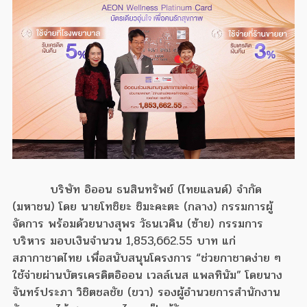
บริษัท อิออน ธนสินทรัพย์ (ไทยแลนด์) จำกัด
(มหาชน) โดย นายโทชิยะ ชิมะคะตะ (กลาง) กรรมการผู้
จัดการ พร้อมด้วยนางสุพร วัธนเวคิน (ซ้าย) กรรมการ
บริหาร มอบเงินจำนวน 1,853,662.55 บาท แก่
สภากาชาดไทย เพื่อสนับสนุนโครงการ “ช่วยกาชาดง่าย ๆ
ใช้จ่ายผ่านบัตรเครดิตอิออน เวลล์เนส แพลทินัม” โดยนาง
จันทร์ประภา วิชิตชลชัย (ขวา) รองผู้อำนวยการสำนักงาน