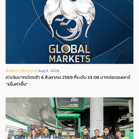
สํานักข่าวสับปะรด
Aug 6, 2026
ค่าเงินบาทเปิดเช้า 6 สิงหาคม 2569 ที่ระดับ 33.06 บาทต่อดอลลาร์
“แข็งค่าขึ้น”