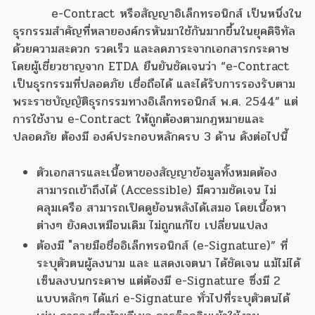
e-Contract หรือสัญญาอิเล็กทรอนิกส์ เป็นหนึ่งใน
ธุรกรรมสำคัญที่หลายองค์กรหันมาใช้กันมากขึ้นในยุคดิจิทัล
ด้วยความสะดวก รวดเร็ว และลดภาระจากเอกสารกระดาษ
โดยผู้เชี่ยวชาญจาก ETDA ยืนยันชัดเจนว่า “e-Contract
เป็นธุรกรรมที่ปลอดภัย เชื่อถือได้ และได้รับการรองรับตาม
พระราชบัญญัติธุรกรรมทางอิเล็กทรอนิกส์ พ.ศ. 2544” แต่
การใช้งาน e-Contract ให้ถูกต้องตามกฎหมายและ
ปลอดภัย ต้องมี องค์ประกอบหลักครบ 3 ด้าน ดังต่อไปนี้
ตัวเอกสารและเนื้อหาของสัญญาข้อมูลทั้งหมดต้อง
สามารถเข้าถึงได้ (Accessible) มีความชัดเจน ไม่
คลุมเครือ สามารถเปิดดูย้อนหลังได้เสมอ โดยเนื้อหา
ต่างๆ ยังคงเหมือนเดิม ไม่ถูกแก้ไข เปลี่ยนแปลง
ต้องมี "ลายมือชื่ออิเล็กทรอนิกส์ (e-Signature)” ที่
ระบุตัวตนผู้ลงนาม และ แสดงเจตนา ได้ชัดเจน แม้ไม่ได้
เซ็นลงบนกระดาษ แต่ต้องมี e-Signature ซึ่งมี 2
แบบหลักๆ ได้แก่ e-Signature ทั่วไปที่ระบุตัวตนได้