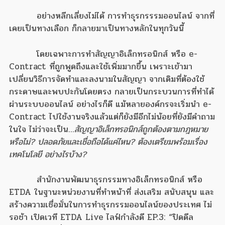
อย่างหลีกเลี่ยงไม่ได้ การทำธุรกรรรมออนไลน์ จากที่
เคยเป็นทางเลือก ก็กลายมาเป็นทางหลักในทุกวันนี้
โดยเฉพาะการทำสัญญาอิเล็กทรอนิกส์ หรือ e-
Contract ที่ถูกพูดถึงและใช้เพิ่มมากขึ้น เพราะเข้ามา
เปลี่ยนวิธีการจัดทำและลงนามในสัญญา จากเดิมที่ต้องใช้
กระดาษและพบปะกันโดยตรง กลายเป็นกระบวนการที่ทำได้
ผ่านระบบออนไลน์ อย่างไรก็ดี แม้หลายองค์กรจะเริ่มนำ e-
Contract ไปใช้งานจริงแล้วแต่ก็ยังมีอีกไม่น้อยที่ยังมีคำถาม
ในใจ ไม่ว่าจะเป็น...
สัญญาอิเล็กทรอนิกส์ถูกต้องตามกฎหมาย
หรือไม่? ปลอดภัยและเชื่อถือได้แค่ไหน? ต้องเตรียมพร้อมเรื่อง
เทคโนโลยี อย่างไรบ้าง?
สำนักงานพัฒนาธุรกรรมทางอิเล็กทรอนิกส์ หรือ
ETDA ในฐานะหน่วยงานที่ทำหน้าที่ ส่งเสริม สนับสนุน และ
สร้างความเชื่อมั่นในการทำธุรกรรมออนไลน์ของประเทศ ไม่
รอช้า เปิดเวที ETDA Live ไลฟ์กำลังดี EP.3: “ปิดดีล