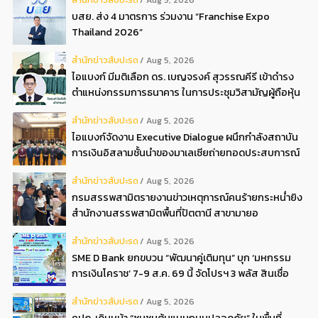
Aug 5, 2026
บสย. ส่ง 4 มาตรการ ร่วมงาน “Franchise Expo
Thailand 2026”
สํานักข่าวสับปะรด
Aug 5, 2026
ไอแบงก์ มีมติเลือก ดร. เบญจรงค์ สุวรรณคีรี เข้าดำรง
ตำแหน่งกรรมการธนาคาร ในการประชุมวิสามัญผู้ถือหุ้น
ครั้งที่ 22569
สํานักข่าวสับปะรด
Aug 5, 2026
ไอแบงก์จัดงาน Executive Dialogue ผนึกกำลังสถาบัน
การเงินอิสลามชั้นนำของมาเลเซียถ่ายทอดประสบการณ์
กว่า 40 ปี เตรียมความพร้อมองค์กรสู่การเป็นธนาคาร
สํานักข่าวสับปะรด
Aug 5, 2026
อิสลามแห่งอนาคต
กรมสรรพสามิตรายงานข่าวเหตุการณ์คนร้ายกระหน่ำยิง
สำนักงานสรรพสามิตพื้นที่ปัตตานี สาขามายอ
สํานักข่าวสับปะรด
Aug 5, 2026
SME D Bank ยกขบวน “พัฒนาคู่เติมทุน” บุก ‘มหกรรม
การเงินโคราช’ 7-9 ส.ค. 69 นี้ จัดโปรฯ 3 พลัส สินเชื่อ
ดอกเบี้ยต่ำ 3ต่อปี แถมลดค่าธรรมเนียม พบได้ที่บูธ D2
สํานักข่าวสับปะรด
Aug 5, 2026