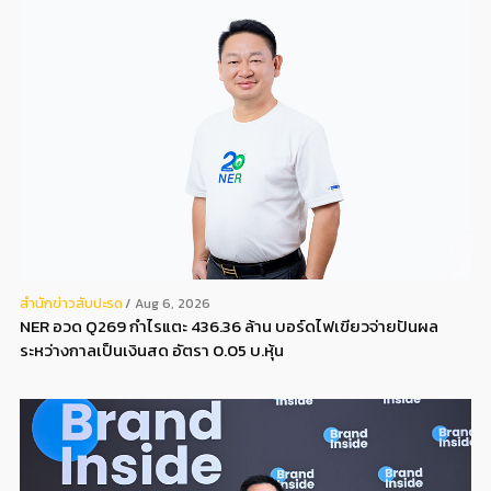
สํานักข่าวสับปะรด
Aug 6, 2026
NER อวด Q269 กำไรแตะ 436.36 ล้าน บอร์ดไฟเขียวจ่ายปันผล
ระหว่างกาลเป็นเงินสด อัตรา 0.05 บ.หุ้น