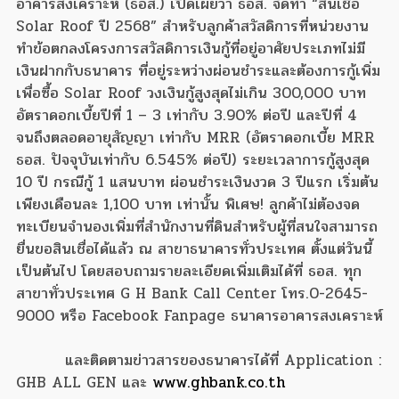
อาคารสงเคราะห์ (ธอส.) เปิดเผยว่า ธอส. จัดทำ “สินเชื่อ
Solar Roof ปี 2568” สำหรับลูกค้าสวัสดิการที่หน่วยงาน
ทำข้อตกลงโครงการสวัสดิการเงินกู้ที่อยู่อาศัยประเภทไม่มี
เงินฝากกับธนาคาร ที่อยู่ระหว่างผ่อนชำระและต้องการกู้เพิ่ม
เพื่อซื้อ Solar Roof วงเงินกู้สูงสุดไม่เกิน 300,000 บาท
อัตราดอกเบี้ยปีที่ 1 – 3 เท่ากับ 3.90% ต่อปี และปีที่ 4
จนถึงตลอดอายุสัญญา เท่ากับ MRR (อัตราดอกเบี้ย MRR
ธอส. ปัจจุบันเท่ากับ 6.545% ต่อปี) ระยะเวลาการกู้สูงสุด
10 ปี กรณีกู้ 1 แสนบาท ผ่อนชำระเงินงวด 3 ปีแรก เริ่มต้น
เพียงเดือนละ 1,100 บาท เท่านั้น พิเศษ! ลูกค้าไม่ต้องจด
ทะเบียนจำนองเพิ่มที่สำนักงานที่ดิน
สำหรับผู้ที่สนใจสามารถ
ยื่นขอสินเชื่อได้แล้ว ณ สาขาธนาคารทั่วประเทศ ตั้งแต่วันนี้
เป็นต้นไป โดยสอบถามรายละเอียดเพิ่มเติมได้ที่ ธอส. ทุก
สาขาทั่วประเทศ G H Bank Call Center โทร.0-2645-
9000 หรือ Facebook Fanpage ธนาคารอาคารสงเคราะห์
และติดตามข่าวสารของธนาคารได้ที่ Application :
GHB ALL GEN และ
www.ghbank.co.th