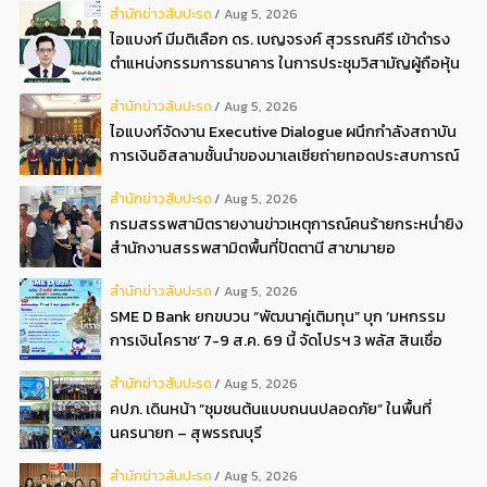
สํานักข่าวสับปะรด
Aug 5, 2026
ไอแบงก์ มีมติเลือก ดร. เบญจรงค์ สุวรรณคีรี เข้าดำรง
ตำแหน่งกรรมการธนาคาร ในการประชุมวิสามัญผู้ถือหุ้น
ครั้งที่ 22569
สํานักข่าวสับปะรด
Aug 5, 2026
ไอแบงก์จัดงาน Executive Dialogue ผนึกกำลังสถาบัน
การเงินอิสลามชั้นนำของมาเลเซียถ่ายทอดประสบการณ์
กว่า 40 ปี เตรียมความพร้อมองค์กรสู่การเป็นธนาคาร
สํานักข่าวสับปะรด
Aug 5, 2026
อิสลามแห่งอนาคต
กรมสรรพสามิตรายงานข่าวเหตุการณ์คนร้ายกระหน่ำยิง
สำนักงานสรรพสามิตพื้นที่ปัตตานี สาขามายอ
สํานักข่าวสับปะรด
Aug 5, 2026
SME D Bank ยกขบวน “พัฒนาคู่เติมทุน” บุก ‘มหกรรม
การเงินโคราช’ 7-9 ส.ค. 69 นี้ จัดโปรฯ 3 พลัส สินเชื่อ
ดอกเบี้ยต่ำ 3ต่อปี แถมลดค่าธรรมเนียม พบได้ที่บูธ D2
สํานักข่าวสับปะรด
Aug 5, 2026
คปภ. เดินหน้า “ชุมชนต้นแบบถนนปลอดภัย” ในพื้นที่
นครนายก – สุพรรณบุรี
สํานักข่าวสับปะรด
Aug 5, 2026