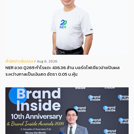
สํานักข่าวสับปะรด
Aug 6, 2026
NER อวด Q269 กำไรแตะ 436.36 ล้าน บอร์ดไฟเขียวจ่ายปันผล
ระหว่างกาลเป็นเงินสด อัตรา 0.05 บ.หุ้น