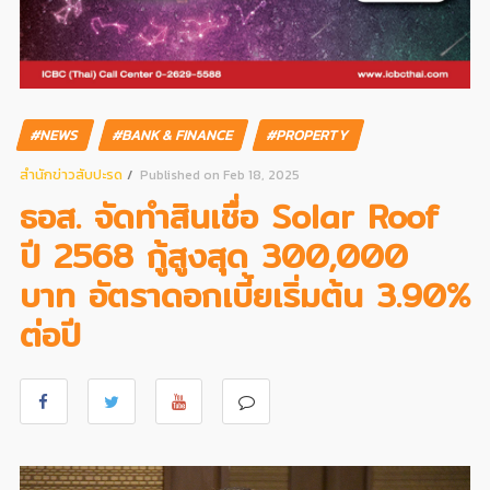
#NEWS
#BANK & FINANCE
#PROPERTY
สํานักข่าวสับปะรด
Published on Feb 18, 2025
ธอส. จัดทำสินเชื่อ Solar Roof
ปี 2568 กู้สูงสุด 300,000
บาท อัตราดอกเบี้ยเริ่มต้น 3.90%
ต่อปี