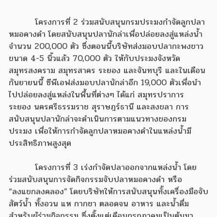
โครงการที่ 2 ร่วมสนับสนุนกรมประมงกำจัดลูกปลา
หมอคางดำ โดยสนับสนุนปลานักล่าเพื่อปล่อยลงสู่แหล่งน้ำ
จำนวน 200,000 ตัว ซึ่งตอนนี้บริษัทส่งมอบปลากะพงขาว
ขนาด 4-5 นิ้วแล้ว 70,000 ตัว ให้กับประมงจังหวัด
สมุทรสงคราม สมุทรสาคร ระยอง และจันทบุรี และในเดือน
กันยายนนี้ ซีพีเอฟส่งมอบปลานักล่าอีก 19,000 ตัวเพื่อนำ
ไปปล่อยลงสู่แหล่งในพื้นที่ต่างๆ ได้แก่ สมุทรปราการ
ระยอง นครศรีธรรมราช สุราษฎร์ธานี และสงขลา การ
สนับสนุนปลานักล่าจะดำเนินการตามแนวทางของกรม
ประมง เพื่อให้การกำจัดลูกปลาหมอคางดำในแหล่งน้ำมี
ประสิทธิภาพสูงสุด
โครงการที่ 3 เร่งกำจัดปลาออกจากแหล่งน้ำ โดย
ร่วมสนับสนุนการจัดกิจกรรมจับปลาหมอคางดำ หรือ
“ลงแขกลงคลอง” โดยบริษัทให้การสนับสนุนทั้งเครื่องมือจับ
สัตว์น้ำ ทั้งอวน แห กากชา ตลอดจน อาหาร และน้ำดื่ม
สำหรับผู้ร่วมกิจกรรม ซึ่งตั้งแต่เดือนกรกฎาคมเป็นต้นมา