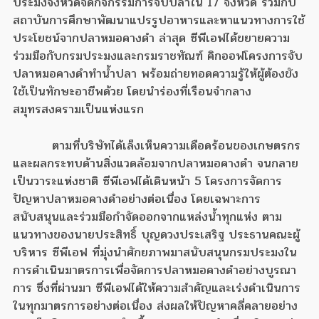
ประมงจังหวัดจัดกิจกรรมการจับปลาใน 17 จังหวัด ร่วมกับ
สถาบันการศึกษาพัฒนาแปรรูปอาหารและหาแนวทางการใช้
ประโยชน์จากปลาหมอคางดำ ล่าสุด ซีพีเอฟได้ขยายความ
ร่วมมือกับกรมประมงและกรมราชทัณฑ์ คิกออฟโครงการจับ
ปลาหมอคางดำทำน้ำปลา พร้อมถ่ายทอดความรู้ให้ผู้ต้องขัง
ใช้เป็นทักษะอาชีพด้วย โดยนำร่องที่เรือนจำกลาง
สมุทรสงครามเป็นแห่งแรก
ตามที่บริษัทได้เล็งเห็นความเดือดร้อนของเกษตรกร
และผลกระทบด้านสิ่งแวดล้อมจากปลาหมอคางดำ จนกลาย
เป็นวาระแห่งชาติ ซีพีเอฟได้เดินหน้า 5 โครงการจัดการ
ปัญหาปลาหมอคางดำอย่างต่อเนื่อง โดยเฉพาะการ
สนับสนุนและร่วมมือกำจัดออกจากแหล่งน้ำทุกแห่ง ตาม
แนวทางของนายประสิทธิ์ บุญดวงประเสริฐ ประธานคณะผู้
บริหาร ซีพีเอฟ ที่มุ่งนำศักยภาพมาสนับสนุนกรมประมงใน
การดำเนินมาตรการเพื่อจัดการปลาหมอคางดำอย่างบูรณา
การ ซึ่งที่ผ่านมา ซีพีเอฟได้ให้ความสำคัญและเร่งดำเนินการ
ในทุกมาตรการอย่างต่อเนื่อง ส่งผลให้ปัญหาคลี่คลายอย่าง