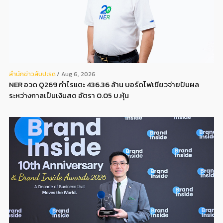
สํานักข่าวสับปะรด
Aug 6, 2026
NER อวด Q269 กำไรแตะ 436.36 ล้าน บอร์ดไฟเขียวจ่ายปันผล
ระหว่างกาลเป็นเงินสด อัตรา 0.05 บ.หุ้น