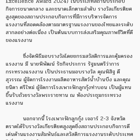
Excellence Award 2024) ในประเภทสถานประกอบ
กิจการขนาดกลาง และขนาดเล็กตามลำดับ รางวัลเกียรติยศ
สูงสุดของสถานประกอบกิจการที่มีการบริหารจัดการ
แรงงานที่สอดคล้องตามมาตรฐานแรงงานของไทยและระดับ
สากลอย่างต่อเนื่อง เป็นต้นแบบการส่งเสริมคุณภาพชีวิตที่ดี
ของแรงงาน
ซึ่งจัดพิธีมอบรางวัลโดยยกรมสวัสดิการและคุ้มครอง
แรงงาน มี นายพิพัฒน์ รัชกิจประการ รัฐมนตรีว่าการ
กระทรวงแรงงาน เป็นประธานมอบรางวัล คุณพิสิฐ ดี
สุวรรณ ผู้จัดการโรงงานผลิตอาหารสัตว์น้ำบ้านบึง และคุณ
ชนิดา ศรีใหม่ ผู้จัดการโรงเพาะฟักลูกกุ้งท่าบอน เป็นผู้แทน
ขึ้นรับถ้วยรางวัลพระราชทาน ณ ห้องประชุมกระทรวง
แรงงาน
นอกจากนี้ โรงเพาะฟักลูกกุ้ง เจอาร์ 2-3 จังหวัด
ตราดได้รับรางวัลเกียรติยศสูงสุดยิ่งสถานประกอบกิจการดี
เด่นด้านแรงงานสัมพันธ์และสวัสดิการแรงงานระดับประเทศ