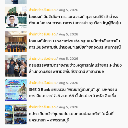
สํานักข่าวสับปะรด
Aug 5, 2026
ไอแบงก์ มีมติเลือก ดร. เบญจรงค์ สุวรรณคีรี เข้าดำรง
ตำแหน่งกรรมการธนาคาร ในการประชุมวิสามัญผู้ถือหุ้น
ครั้งที่ 22569
สํานักข่าวสับปะรด
Aug 5, 2026
ไอแบงก์จัดงาน Executive Dialogue ผนึกกำลังสถาบัน
การเงินอิสลามชั้นนำของมาเลเซียถ่ายทอดประสบการณ์
กว่า 40 ปี เตรียมความพร้อมองค์กรสู่การเป็นธนาคาร
สํานักข่าวสับปะรด
Aug 5, 2026
อิสลามแห่งอนาคต
กรมสรรพสามิตรายงานข่าวเหตุการณ์คนร้ายกระหน่ำยิง
สำนักงานสรรพสามิตพื้นที่ปัตตานี สาขามายอ
สํานักข่าวสับปะรด
Aug 5, 2026
SME D Bank ยกขบวน “พัฒนาคู่เติมทุน” บุก ‘มหกรรม
การเงินโคราช’ 7-9 ส.ค. 69 นี้ จัดโปรฯ 3 พลัส สินเชื่อ
ดอกเบี้ยต่ำ 3ต่อปี แถมลดค่าธรรมเนียม พบได้ที่บูธ D2
สํานักข่าวสับปะรด
Aug 5, 2026
คปภ. เดินหน้า “ชุมชนต้นแบบถนนปลอดภัย” ในพื้นที่
นครนายก – สุพรรณบุรี