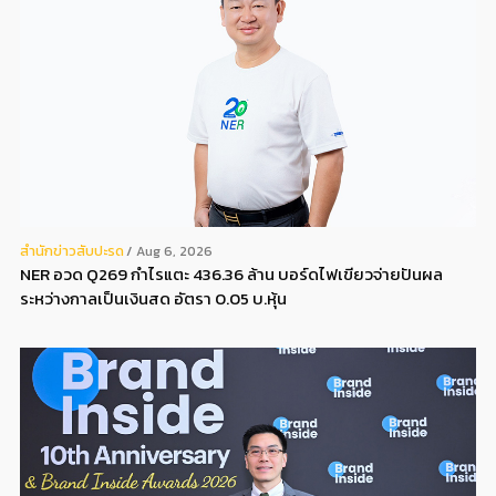
สํานักข่าวสับปะรด
Aug 6, 2026
NER อวด Q269 กำไรแตะ 436.36 ล้าน บอร์ดไฟเขียวจ่ายปันผล
ระหว่างกาลเป็นเงินสด อัตรา 0.05 บ.หุ้น