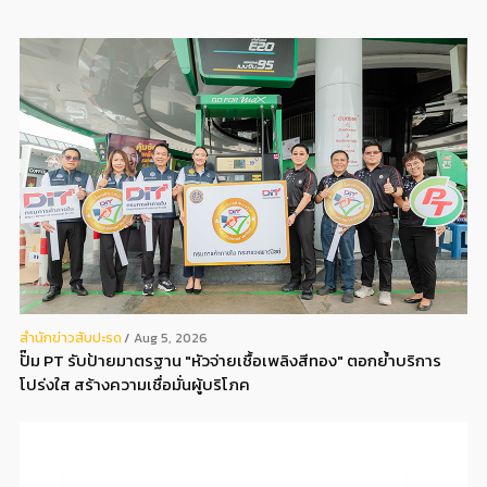
สํานักข่าวสับปะรด
Aug 5, 2026
ปั๊ม PT รับป้ายมาตรฐาน "หัวจ่ายเชื้อเพลิงสีทอง" ตอกย้ำบริการ
โปร่งใส สร้างความเชื่อมั่นผู้บริโภค