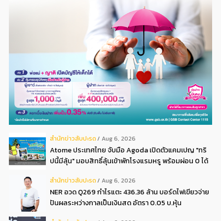
สํานักข่าวสับปะรด
Aug 6, 2026
Atome ประเทศไทย จับมือ Agoda เปิดตัวแคมเปญ "ทริ
ปนี้มีลุ้น" มอบสิทธิ์ลุ้นเข้าพักโรงแรมหรู พร้อมผ่อน 0 ได้
3 งวด**
สํานักข่าวสับปะรด
Aug 6, 2026
NER อวด Q269 กำไรแตะ 436.36 ล้าน บอร์ดไฟเขียวจ่าย
ปันผลระหว่างกาลเป็นเงินสด อัตรา 0.05 บ.หุ้น