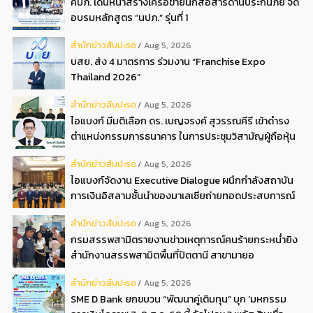
คปภ. เดินหน้าสร้างเครือข่ายนักสื่อสารด้านประกันภัย จัด
อบรมหลักสูตร “นปภ.” รุ่นที่ 1
สํานักข่าวสับปะรด
Aug 5, 2026
บสย. ส่ง 4 มาตรการ ร่วมงาน “Franchise Expo
Thailand 2026”
สํานักข่าวสับปะรด
Aug 5, 2026
ไอแบงก์ มีมติเลือก ดร. เบญจรงค์ สุวรรณคีรี เข้าดำรง
ตำแหน่งกรรมการธนาคาร ในการประชุมวิสามัญผู้ถือหุ้น
ครั้งที่ 22569
สํานักข่าวสับปะรด
Aug 5, 2026
ไอแบงก์จัดงาน Executive Dialogue ผนึกกำลังสถาบัน
การเงินอิสลามชั้นนำของมาเลเซียถ่ายทอดประสบการณ์
กว่า 40 ปี เตรียมความพร้อมองค์กรสู่การเป็นธนาคาร
สํานักข่าวสับปะรด
Aug 5, 2026
อิสลามแห่งอนาคต
กรมสรรพสามิตรายงานข่าวเหตุการณ์คนร้ายกระหน่ำยิง
สำนักงานสรรพสามิตพื้นที่ปัตตานี สาขามายอ
สํานักข่าวสับปะรด
Aug 5, 2026
SME D Bank ยกขบวน “พัฒนาคู่เติมทุน” บุก ‘มหกรรม