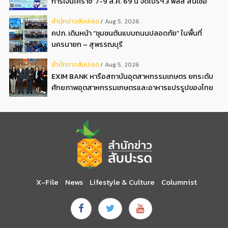
การเงินโคราช’ 7-9 ส.ค. 69 นี้ จัดโปรฯ 3 พลัส สินเชื่อ
ดอกเบี้ยต่ำ 3ต่อปี แถมลดค่าธรรมเนียม พบได้ที่บูธ D2
สํานักข่าวสับปะรด
Aug 5, 2026
คปภ. เดินหน้า “ชุมชนต้นแบบถนนปลอดภัย” ในพื้นที่
นครนายก – สุพรรณบุรี
สํานักข่าวสับปะรด
Aug 5, 2026
EXIM BANK หารือสถาบันอุตสาหกรรมเกษตร ยกระดับ
ศักยภาพอุตสาหกรรมเกษตรและอาหารแปรรูปของไทย
X-File
News
Lifestyle & Culture
Columnist