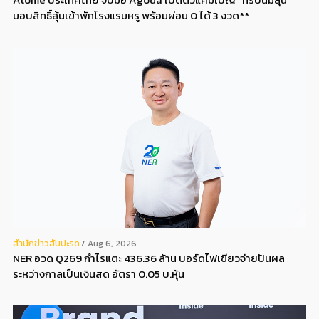
มอบสิทธิ์ลุ้นเข้าพักโรงแรมหรู พร้อมผ่อน 0 ได้ 3 งวด**
สํานักข่าวสับปะรด
Aug 6, 2026
NER อวด Q269 กำไรแตะ 436.36 ล้าน บอร์ดไฟเขียวจ่ายปันผล
ระหว่างกาลเป็นเงินสด อัตรา 0.05 บ.หุ้น