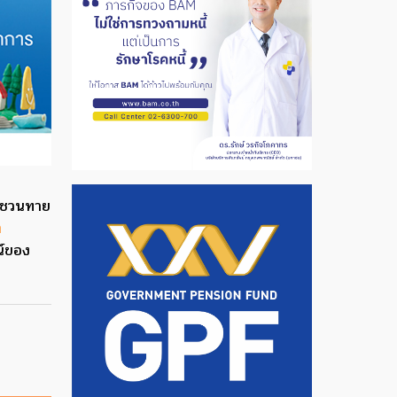
ย ชวนทาย
ก
น์ของ