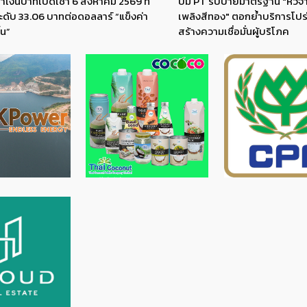
่าเงินบาทเปิดเช้า 6 สิงหาคม 2569 ที่
ปั๊ม PT รับป้ายมาตรฐาน "หัวจ่า
ะดับ 33.06 บาทต่อดอลลาร์ “แข็งค่า
เพลิงสีทอง" ตอกย้ำบริการโปร
ึ้น”
สร้างความเชื่อมั่นผู้บริโภค