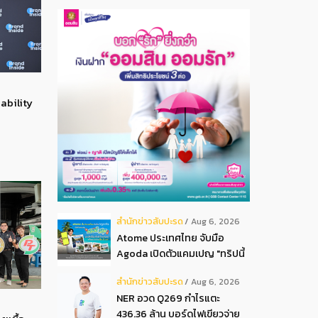
ability
สํานักข่าวสับปะรด
Aug 6, 2026
Atome ประเทศไทย จับมือ
Agoda เปิดตัวแคมเปญ "ทริปนี้
มีลุ้น" มอบสิทธิ์ลุ้นเข้าพัก
สํานักข่าวสับปะรด
Aug 6, 2026
โรงแรมหรู พร้อมผ่อน 0 ได้ 3
NER อวด Q269 กำไรแตะ
งวด**
436.36 ล้าน บอร์ดไฟเขียวจ่าย