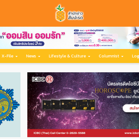
X-File
News
Lifestyle & Culture
Columnist
Log