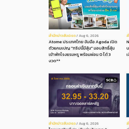
สํานักข่าวสับปะรด
ส
Aug 6, 2026
Atome ประเทศไทย จับมือ Agoda เปิด
N
ตัวแคมเปญ "ทริปนี้มีลุ้น" มอบสิทธิ์ลุ้น
บ
เข้าพักโรงแรมหรู พร้อมผ่อน 0 ได้ 3
เ
งวด**
สํานักข่าวสับปะรด
ส
Aug 6, 2026