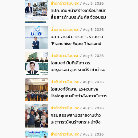
สํานักข่าวสับปะรด
Aug 5, 2026
2026
คปภ. เดินหน้าสร้างเครือข่ายนัก
สื่อสารด้านประกันภัย จัดอบรม
หลักสูตร “นปภ.” รุ่นที่ 1
สํานักข่าวสับปะรด
Aug 5, 2026
บสย. ส่ง 4 มาตรการ ร่วมงาน
“Franchise Expo Thailand
2026”
สํานักข่าวสับปะรด
Aug 5, 2026
ไอแบงก์ มีมติเลือก ดร.
เบญจรงค์ สุวรรณคีรี เข้าดำรง
ตำแหน่งกรรมการธนาคาร ใน
สํานักข่าวสับปะรด
Aug 5, 2026
การประชุมวิสามัญผู้ถือหุ้น ครั้ง
ไอแบงก์จัดงาน Executive
ที่ 22569
Dialogue ผนึกกำลังสถาบันการ
เงินอิสลามชั้นนำของมาเลเซีย
สํานักข่าวสับปะรด
Aug 5, 2026
ถ่ายทอดประสบการณ์กว่า 40 ปี
กรมสรรพสามิตรายงานข่าว
เตรียมความพร้อมองค์กรสู่การ
เหตุการณ์คนร้ายกระหน่ำยิง
เป็นธนาคารอิสลามแห่งอนาคต
สำนักงานสรรพสามิตพื้นที่
สํานักข่าวสับปะรด
Aug 5, 2026
ปัตตานี สาขามายอ