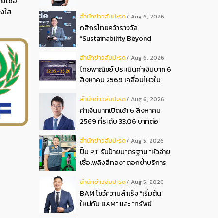
ยเชื้อ
ปันผลระหว่างกาลเป็นเงินสด
่งใส
สํานักข่าวสับปะรด
Aug 6, 2026
อัตรา 0.05 บ.หุ้น
กสิกรไทยคว้ารางวัล
“Sustainability Beyond
Banking Award”
สํานักข่าวสับปะรด
Aug 6, 2026
ไทยพาณิชย์ ประเมินค่าเงินบาท 6
สิงหาคม 2569 เคลื่อนไหวใน
กรอบ 32.95-33.20 บาท
สํานักข่าวสับปะรด
Aug 6, 2026
ดอลลาร์
ค่าเงินบาทเปิดเช้า 6 สิงหาคม
2569 ที่ระดับ 33.06 บาทต่อ
ดอลลาร์ “แข็งค่าขึ้น”
สํานักข่าวสับปะรด
Aug 5, 2026
ปั๊ม PT รับป้ายมาตรฐาน "หัวจ่าย
เชื้อเพลิงสีทอง" ตอกย้ำบริการ
โปร่งใส สร้างความเชื่อมั่นผู้
สํานักข่าวสับปะรด
Aug 5, 2026
บริโภค
BAM โชว์ความสำเร็จ “เริ่มต้น
ใหม่กับ BAM” และ “ทรัพย์
มหาชน พลัส” งาน IPAF Summit