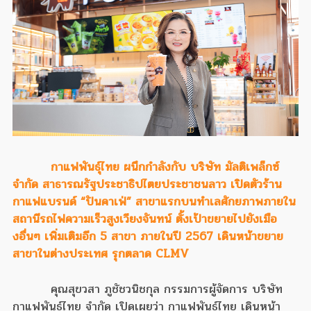
กาแฟพันธุ์ไทย ผนึกกำลังกับ บริษัท มัลติเพล็กซ์
จำกัด สาธารณรัฐประชาธิปไตยประชาชนลาว เปิดตัวร้าน
กาแฟแบรนด์ “ปันคาเฟ่” สาขาแรกบนทำเลศักยภาพภายใน
สถานีรถไฟความเร็วสูงเวียงจันทน์ ตั้งเป้าขยายไปยังเมือ
งอื่นๆ เพิ่มเติมอีก 5 สาขา ภายในปี 2567 เดินหน้าขยาย
สาขาในต่างประเทศ รุกตลาด CLMV
คุณสุขวสา ภูชัชวนิชกุล กรรมการผู้จัดการ บริษัท
กาแฟพันธุ์ไทย จำกัด เปิดเผยว่า กาแฟพันธุ์ไทย เดินหน้า