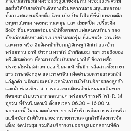
ภายในสถานีรถไฟความเร็วสูงเวียงจันทน์ พร้อมเสิร์ฟความ
สดชื่นให้กับเหล่านักเดินทางด้วยหลากหลายเมนูแสนอร่อย
ทั้งกาแฟและเครื่องดื่ม ร้อน เย็น ปั่น ไฮไลท์ที่ห้ามพลาดคือ
เมนูตาลโตนด หอมหวานละมุน และ ส้มมะปี๊ด เปรี้ยวจี๊ด
ถึงใจ ที่ขนความอร่อยมาให้ทั้งสายกาแฟและคนรักชา รอง
ท้องก่อนเดินทางด้วยเบเกอรีหอมกรุ่น ทั้งแซนวิช วาฟเฟิล
และพาย หรือ อิ่มจัดหนักกับเมนูโจ๊กหมู โจ๊กไก่ และข้าว
พร้อมทาน อาทิ ข้าวกะเพราไก่ ข้าวผัดแฮม ฯลฯ รวมถึงของ
พรีเมียมต่างๆ ที่สามารถซื้อเป็นของฝากได้ ซึ่งภาพสื่อ
ประชาสัมพันธ์ต่างๆ ของ ปันคาเฟ่ นั้นมีการสื่อสารทั้งภาษา
ลาว ภาษาอังกฤษ และภาษาจีน เพื่ออำนวยความสะดวกให้
แก่ลูกค้า พร้อมประหยัดเวลาในการเข้ารับบริการของลูกค้า
และนักท่องเที่ยว สามารถแวะมาเติมพลังก่อนออกเดินทาง
ผ่อนคลายในบรรยากาศสบายๆ พร้อมบริการฟรี Wi-Fi ได้
ทุกวัน ที่ร้านปันคาเฟ่ ตั้งแต่เวลา 06.30 – 16.00 น.
นอกจากนี้ ในอนาคตยังขยายการให้บริการจัดอาหารว่างหรือ
สแน็คบ๊อกซ์ให้กับหน่วยงานราชการและลูกค้าที่ต้องการจัด
เลี้ยง จัดประชุม รวมถึงบริการงานออกบูธนอกสถานที่อีก