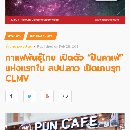
#NEWS
#MARKETING
สํานักข่าวสับปะรด
Published on Feb 28, 2024
กาแฟพันธุ์ไทย เปิดตัว “ปันคาเฟ่”
แห่งแรกใน สปป.ลาว เปิดเกมรุก
CLMV