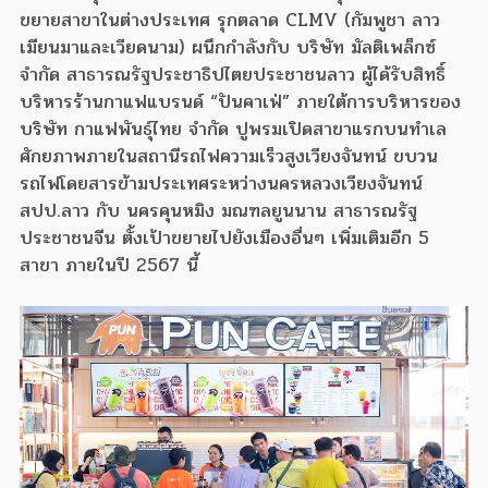
ขยายสาขาในต่างประเทศ รุกตลาด CLMV (กัมพูชา ลาว
เมียนมาและเวียดนาม) ผนึกกำลังกับ บริษัท มัลติเพล็กซ์
จำกัด สาธารณรัฐประชาธิปไตยประชาชนลาว ผู้ได้รับสิทธิ์
บริหารร้านกาแฟแบรนด์ “ปันคาเฟ่” ภายใต้การบริหารของ
บริษัท กาแฟพันธุ์ไทย จำกัด ปูพรมเปิดสาขาแรกบนทำเล
ศักยภาพภายในสถานีรถไฟความเร็วสูงเวียงจันทน์ ขบวน
รถไฟโดยสารข้ามประเทศระหว่างนครหลวงเวียงจันทน์
สปป.ลาว กับ นครคุนหมิง มณฑลยูนนาน สาธารณรัฐ
ประชาชนจีน ตั้งเป้าขยายไปยังเมืองอื่นๆ เพิ่มเติมอีก 5
สาขา ภายในปี 2567 นี้