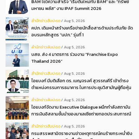
BAM โชว์ความสำเร็จ “เริ่มต้นใหม่กับ BAM” และ “ทรัพย์
มหาชน พลัส” งาน IPAF Summit 2026
สํานักข่าวสับปะรด
Aug 5, 2026
คปภ. เดินหน้าสร้างเครือข่ายนักสื่อสารด้านประกันภัย จัด
อบรมหลักสูตร “นปภ.” รุ่นที่ 1
สํานักข่าวสับปะรด
Aug 5, 2026
บสย. ส่ง 4 มาตรการ ร่วมงาน “Franchise Expo
Thailand 2026”
สํานักข่าวสับปะรด
Aug 5, 2026
ไอแบงก์ มีมติเลือก ดร. เบญจรงค์ สุวรรณคีรี เข้าดำรง
ตำแหน่งกรรมการธนาคาร ในการประชุมวิสามัญผู้ถือหุ้น
ครั้งที่ 22569
สํานักข่าวสับปะรด
Aug 5, 2026
ไอแบงก์จัดงาน Executive Dialogue ผนึกกำลังสถาบัน
การเงินอิสลามชั้นนำของมาเลเซียถ่ายทอดประสบการณ์
กว่า 40 ปี เตรียมความพร้อมองค์กรสู่การเป็นธนาคาร
สํานักข่าวสับปะรด
Aug 5, 2026
อิสลามแห่งอนาคต
กรมสรรพสามิตรายงานข่าวเหตุการณ์คนร้ายกระหน่ำยิง