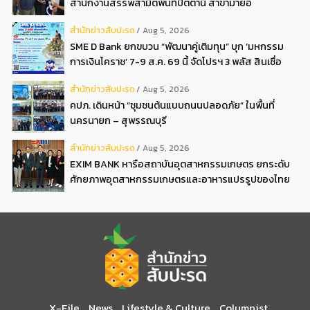
สำนักงานสรรพสามิตพื้นที่ปัตตานี สาขามายอ
สํานักข่าวสับปะรด
Aug 5, 2026
SME D Bank ยกขบวน “พัฒนาคู่เติมทุน” บุก ‘มหกรรม
การเงินโคราช’ 7-9 ส.ค. 69 นี้ จัดโปรฯ 3 พลัส สินเชื่อ
ดอกเบี้ยต่ำ 3ต่อปี แถมลดค่าธรรมเนียม พบได้ที่บูธ D2
สํานักข่าวสับปะรด
Aug 5, 2026
คปภ. เดินหน้า “ชุมชนต้นแบบถนนปลอดภัย” ในพื้นที่
นครนายก – สุพรรณบุรี
สํานักข่าวสับปะรด
Aug 5, 2026
EXIM BANK หารือสถาบันอุตสาหกรรมเกษตร ยกระดับ
ศักยภาพอุตสาหกรรมเกษตรและอาหารแปรรูปของไทย
X-File
News
Lifestyle & Culture
Columnist