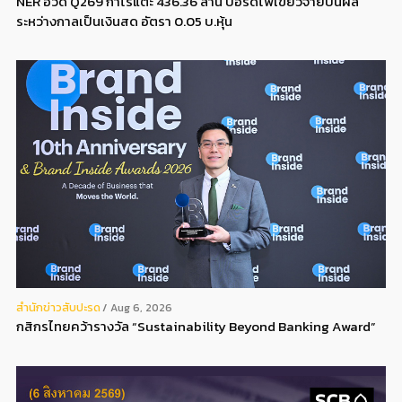
NER อวด Q269 กำไรแตะ 436.36 ล้าน บอร์ดไฟเขียวจ่ายปันผล
ระหว่างกาลเป็นเงินสด อัตรา 0.05 บ.หุ้น
สํานักข่าวสับปะรด
Aug 6, 2026
กสิกรไทยคว้ารางวัล “Sustainability Beyond Banking Award”