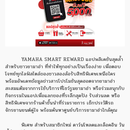
YAMAHA SMART REWARD แอปพลิเคชันสุดล้ำ
สำหรับชาวยามาฮ่า ที่ทำให้ทุกอย่างเป็นเรื่องง่าย เพื่อตอบ
โจทย์ทุกไลฟ์สไตล์ของชาวสองล้อรับสิทธิพิเศษเหนือใคร
พร้อมอัพเดทข้อมูลข่าวสารโปรโมชันสุดฮอตจากยามาฮ่า
สะสมแต้มจากการใช้บริการที่โชว์รูมยามาฮ่า หรือร่วมสนุกกับ
กิจกรรมในแอปเพื่อแลกของที่ระลึกสุดปัง รับส่วนลด หรือ
สิทธิพิเศษจากร้านค้าชั้นนำที่ร่วมรายการ เช็กประวัติรถ
จักรยานยนต์คู่ใจ พร้อมค้นหาศูนย์บริการยามาฮ่าใกล้คุณ
พิเศษ สำหรับสมาชิกใหม่ ดาว์นโหลดและล็อคอิน วัน