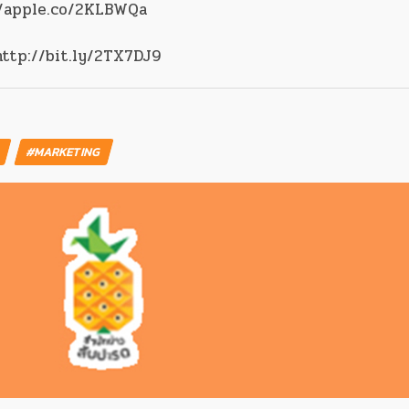
://apple.co/2KLBWQa
http://bit.ly/2TX7DJ9
H
#MARKETING