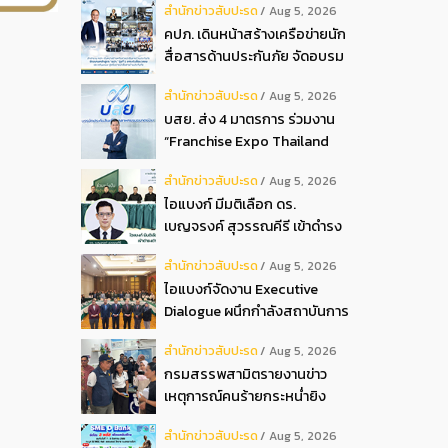
สํานักข่าวสับปะรด
Aug 5, 2026
2026
คปภ. เดินหน้าสร้างเครือข่ายนัก
สื่อสารด้านประกันภัย จัดอบรม
หลักสูตร “นปภ.” รุ่นที่ 1
สํานักข่าวสับปะรด
Aug 5, 2026
บสย. ส่ง 4 มาตรการ ร่วมงาน
“Franchise Expo Thailand
2026”
สํานักข่าวสับปะรด
Aug 5, 2026
ไอแบงก์ มีมติเลือก ดร.
เบญจรงค์ สุวรรณคีรี เข้าดำรง
ตำแหน่งกรรมการธนาคาร ใน
สํานักข่าวสับปะรด
Aug 5, 2026
การประชุมวิสามัญผู้ถือหุ้น ครั้ง
ไอแบงก์จัดงาน Executive
ที่ 22569
Dialogue ผนึกกำลังสถาบันการ
เงินอิสลามชั้นนำของมาเลเซีย
สํานักข่าวสับปะรด
Aug 5, 2026
ถ่ายทอดประสบการณ์กว่า 40 ปี
กรมสรรพสามิตรายงานข่าว
เตรียมความพร้อมองค์กรสู่การ
เหตุการณ์คนร้ายกระหน่ำยิง
เป็นธนาคารอิสลามแห่งอนาคต
สำนักงานสรรพสามิตพื้นที่
สํานักข่าวสับปะรด
Aug 5, 2026
ปัตตานี สาขามายอ