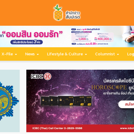
X-File
News
Lifestyle & Culture
Columnist
Log