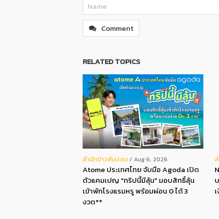
Comment
RELATED TOPICS
สํานักข่าวสับปะรด
ส
Aug 6, 2026
Atome ประเทศไทย จับมือ Agoda เปิด
N
ตัวแคมเปญ "ทริปนี้มีลุ้น" มอบสิทธิ์ลุ้น
บ
เข้าพักโรงแรมหรู พร้อมผ่อน 0 ได้ 3
เ
งวด**