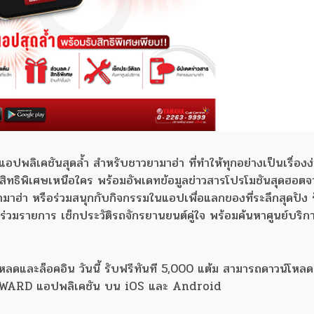
ชันสุดล้ำ สำหรับชาวยามาฮ่า ที่ทำให้ทุกอย่างเป็นเรื่องง่า
สิทธิพิเศษเหนือใคร พร้อมอัพเดทข้อมูลข่าวสารโปรโมชันสุดฮอต
ยามาฮ่า หรือร่วมสนุกกับกิจกรรมในแอปเพื่อแลกของที่ระลึกสุดปัง 
ี่ร่วมรายการ เช็กประวัติรถจักรยานยนต์คู่ใจ พร้อมค้นหาศูนย์บริ
หลดและล็อคอิน วันนี้ รับฟรีทันที 5,000 แต้ม สามารถดาวน์โหล
REWARD แอปพลิเคชัน บน iOS และ Android