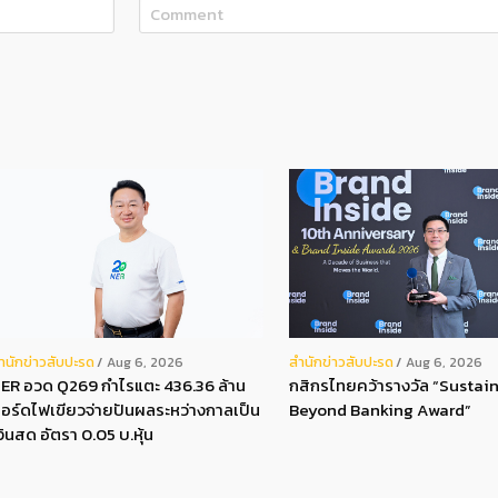
ํานักข่าวสับปะรด
สํานักข่าวสับปะรด
Aug 6, 2026
Aug 6, 2026
ER อวด Q269 กำไรแตะ 436.36 ล้าน
กสิกรไทยคว้ารางวัล “Sustain
อร์ดไฟเขียวจ่ายปันผลระหว่างกาลเป็น
Beyond Banking Award”
งินสด อัตรา 0.05 บ.หุ้น