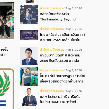
ปันผลระหว่างกาลเป็นเงินสด
สํานักข่าวสับปะรด
Aug 6, 2026
อัตรา 0.05 บ.หุ้น
กสิกรไทยคว้ารางวัล
“Sustainability Beyond
Banking Award”
สํานักข่าวสับปะรด
Aug 6, 2026
ไทยพาณิชย์ ประเมินค่าเงินบาท 6
สิงหาคม 2569 เคลื่อนไหวใน
กรอบ 32.95-33.20 บาท
ยเชื้อ
สํานักข่าวสับปะรด
Aug 6, 2026
ดอลลาร์
่งใส
ค่าเงินบาทเปิดเช้า 6 สิงหาคม
2569 ที่ระดับ 33.06 บาทต่อ
ดอลลาร์ “แข็งค่าขึ้น”
สํานักข่าวสับปะรด
Aug 5, 2026
ปั๊ม PT รับป้ายมาตรฐาน "หัวจ่าย
เชื้อเพลิงสีทอง" ตอกย้ำบริการ
โปร่งใส สร้างความเชื่อมั่นผู้
สํานักข่าวสับปะรด
Aug 5, 2026
บริโภค
BAM โชว์ความสำเร็จ “เริ่มต้น
ใหม่กับ BAM” และ “ทรัพย์
มหาชน พลัส” งาน IPAF Summit