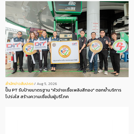
สํานักข่าวสับปะรด
Aug 5, 2026
ปั๊ม PT รับป้ายมาตรฐาน "หัวจ่ายเชื้อเพลิงสีทอง" ตอกย้ำบริการ
โปร่งใส สร้างความเชื่อมั่นผู้บริโภค