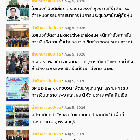
สํานักข่าวสับปะรด
Aug 5, 2026
ไอแบงก์ มีมติเลือก ดร. เบญจรงค์ สุวรรณคีรี เข้าดำรง
ตำแหน่งกรรมการธนาคาร ในการประชุมวิสามัญผู้ถือหุ้น
ครั้งที่ 22569
สํานักข่าวสับปะรด
Aug 5, 2026
ไอแบงก์จัดงาน Executive Dialogue ผนึกกำลังสถาบัน
การเงินอิสลามชั้นนำของมาเลเซียถ่ายทอดประสบการณ์
กว่า 40 ปี เตรียมความพร้อมองค์กรสู่การเป็นธนาคาร
สํานักข่าวสับปะรด
Aug 5, 2026
อิสลามแห่งอนาคต
กรมสรรพสามิตรายงานข่าวเหตุการณ์คนร้ายกระหน่ำยิง
สำนักงานสรรพสามิตพื้นที่ปัตตานี สาขามายอ
สํานักข่าวสับปะรด
Aug 5, 2026
SME D Bank ยกขบวน “พัฒนาคู่เติมทุน” บุก ‘มหกรรม
การเงินโคราช’ 7-9 ส.ค. 69 นี้ จัดโปรฯ 3 พลัส สินเชื่อ
ดอกเบี้ยต่ำ 3ต่อปี แถมลดค่าธรรมเนียม พบได้ที่บูธ D2
สํานักข่าวสับปะรด
Aug 5, 2026
คปภ. เดินหน้า “ชุมชนต้นแบบถนนปลอดภัย” ในพื้นที่
นครนายก – สุพรรณบุรี
สํานักข่าวสับปะรด
Aug 5, 2026