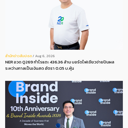
สํานักข่าวสับปะรด
Aug 6, 2026
NER อวด Q269 กำไรแตะ 436.36 ล้าน บอร์ดไฟเขียวจ่ายปันผล
ระหว่างกาลเป็นเงินสด อัตรา 0.05 บ.หุ้น