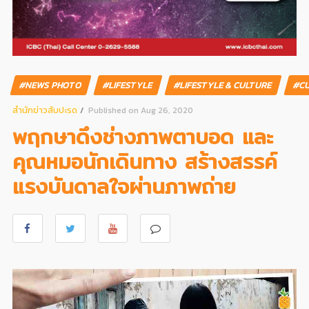
#NEWS PHOTO
#LIFESTYLE
#LIFESTYLE & CULTURE
#C
สํานักข่าวสับปะรด
Published on Aug 26, 2020
พฤกษาดึงช่างภาพตาบอด และ
คุณหมอนักเดินทาง สร้างสรรค์
แรงบันดาลใจผ่านภาพถ่าย