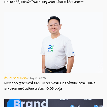
มอบสิทธิ์ลุ้นเข้าพักโรงแรมหรู พร้อมผ่อน 0 ได้ 3 งวด**
สํานักข่าวสับปะรด
Aug 6, 2026
NER อวด Q269 กำไรแตะ 436.36 ล้าน บอร์ดไฟเขียวจ่ายปันผล
ระหว่างกาลเป็นเงินสด อัตรา 0.05 บ.หุ้น