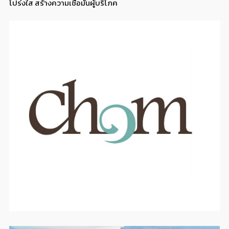
โปร่งใส สร้างความเชื่อมั่นผู้บริโภค