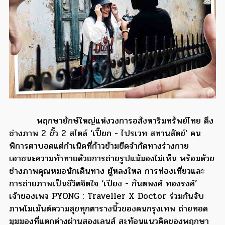
พฤกษายักษ์ใหญ่แห่งวงการอสังหาริมทรัพย์ไทย ดึง
ช่างภาพ 2 ขั้ว 2 สไตล์ ‘เปี๊ยก - ไปรเวท สทานสัตย์’ คน
พิการตาบอดแต่กำเนิดที่ก้าวข้ามขีดจำกัดทางร่างกาย
เอาชนะความท้าทายด้วยการถ่ายรูปแม้มองไม่เห็น พร้อมด้วย
ช่างภาพคุณหมอนักเดินทาง ผู้หลงใหล การท่องเที่ยวและ
การถ่ายภาพเป็นชีวิตจิตใจ ‘เปียง - กันตพงศ์ ทองรงค์’
เจ้าของเพจ PYONG : Traveller X Doctor ร่วมกันจับ
ภาพโมเม้นต์ความสุขทุกตารางนิ้วของคนกรุงเทพ ถ่ายทอด
มุมมองที่แตกต่างผ่านสองเลนส์ สะท้อนแนวคิดของพฤกษา