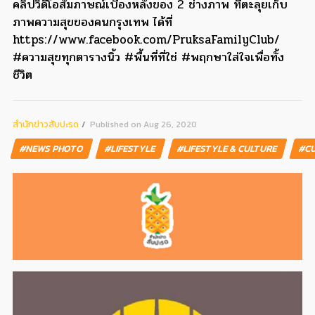
คลิปวิดีโอสัมภาษณ์เบื้องหลังของ 2 ช่างภาพ ที่ตะลุยเก็บ
ภาพความสุขของคนกรุงเทพ ได้ที่
https://www.facebook.com/PruksaFamilyClub/
#ความสุขทุกตารางนิ้ว #พื้นที่ที่ใช่ #พฤกษาใส่ใจเพื่อทั้ง
ชีวิต
สํานักข่าวสับปะรด
Published on Aug 26, 2020
#NEWS PHOTO
#LIFESTYLE
#LIFESTYLE & CULTURE
#C