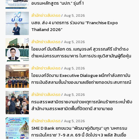
อบรมหลักสูตร “นปภ.” รุ่นที่ 1
สํานักข่าวสับปะรด
Aug 5, 2026
บสย. ส่ง 4 มาตรการ ร่วมงาน “Franchise Expo
Thailand 2026”
สํานักข่าวสับปะรด
Aug 5, 2026
ไอแบงก์ มีมติเลือก ดร. เบญจรงค์ สุวรรณคีรี เข้าดำรง
ตำแหน่งกรรมการธนาคาร ในการประชุมวิสามัญผู้ถือหุ้น
ครั้งที่ 22569
สํานักข่าวสับปะรด
Aug 5, 2026
ไอแบงก์จัดงาน Executive Dialogue ผนึกกำลังสถาบัน
การเงินอิสลามชั้นนำของมาเลเซียถ่ายทอดประสบการณ์
กว่า 40 ปี เตรียมความพร้อมองค์กรสู่การเป็นธนาคาร
สํานักข่าวสับปะรด
Aug 5, 2026
อิสลามแห่งอนาคต
กรมสรรพสามิตรายงานข่าวเหตุการณ์คนร้ายกระหน่ำยิง
สำนักงานสรรพสามิตพื้นที่ปัตตานี สาขามายอ
สํานักข่าวสับปะรด
Aug 5, 2026
SME D Bank ยกขบวน “พัฒนาคู่เติมทุน” บุก ‘มหกรรม
การเงินโคราช’ 7-9 ส.ค. 69 นี้ จัดโปรฯ 3 พลัส สินเชื่อ