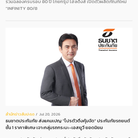
ร่วมฉลองครบรอบ 80 ปี ไทยกรุ๊ป โฮลดิ้งส์ เปิดตัวผลิตภัณฑ์ใหม่
“INFINITY 80/8
สํานักข่าวสับปะรด
Jul 20, 2026
ธนชาตประกันภัย ส่งแคมเปญ “โปรตัวตึงคุ้มจัด” ประกันภัยรถยนต์
ชั้น 1 ราคาพิเศษ เจาะกลุ่มรถกระบะ-เอสยูวี ยอดนิยม