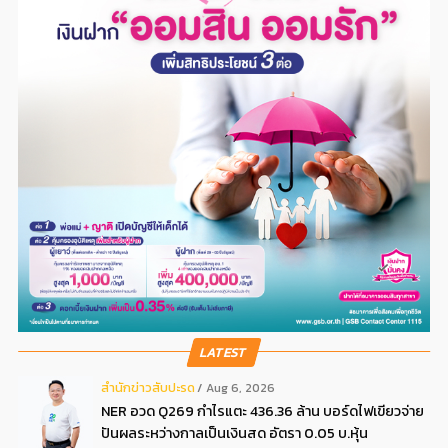
LATEST
สํานักข่าวสับปะรด
Aug 6, 2026
NER อวด Q269 กำไรแตะ 436.36 ล้าน บอร์ดไฟเขียวจ่าย
ปันผลระหว่างกาลเป็นเงินสด อัตรา 0.05 บ.หุ้น