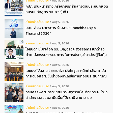
สํานักข่าวสับปะรด
Aug 5, 2026
คปภ. เดินหน้าสร้างเครือข่ายนักสื่อสารด้านประกันภัย จัด
อบรมหลักสูตร “นปภ.” รุ่นที่ 1
สํานักข่าวสับปะรด
Aug 5, 2026
บสย. ส่ง 4 มาตรการ ร่วมงาน “Franchise Expo
Thailand 2026”
สํานักข่าวสับปะรด
Aug 5, 2026
ไอแบงก์ มีมติเลือก ดร. เบญจรงค์ สุวรรณคีรี เข้าดำรง
ตำแหน่งกรรมการธนาคาร ในการประชุมวิสามัญผู้ถือหุ้น
ครั้งที่ 22569
สํานักข่าวสับปะรด
Aug 5, 2026
ไอแบงก์จัดงาน Executive Dialogue ผนึกกำลังสถาบัน
การเงินอิสลามชั้นนำของมาเลเซียถ่ายทอดประสบการณ์
กว่า 40 ปี เตรียมความพร้อมองค์กรสู่การเป็นธนาคาร
สํานักข่าวสับปะรด
Aug 5, 2026
อิสลามแห่งอนาคต
กรมสรรพสามิตรายงานข่าวเหตุการณ์คนร้ายกระหน่ำยิง
สำนักงานสรรพสามิตพื้นที่ปัตตานี สาขามายอ
สํานักข่าวสับปะรด
Aug 5, 2026