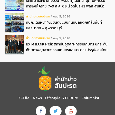
SME D Bank ยกขบวน “พัฒนาคู่เติมทุน” บุก ‘มหกรรม
การเงินโคราช’ 7-9 ส.ค. 69 นี้ จัดโปรฯ 3 พลัส สินเชื่อ
ดอกเบี้ยต่ำ 3ต่อปี แถมลดค่าธรรมเนียม พบได้ที่บูธ D2
สํานักข่าวสับปะรด
Aug 5, 2026
คปภ. เดินหน้า “ชุมชนต้นแบบถนนปลอดภัย” ในพื้นที่
นครนายก – สุพรรณบุรี
สํานักข่าวสับปะรด
Aug 5, 2026
EXIM BANK หารือสถาบันอุตสาหกรรมเกษตร ยกระดับ
ศักยภาพอุตสาหกรรมเกษตรและอาหารแปรรูปของไทย
X-File
News
Lifestyle & Culture
Columnist