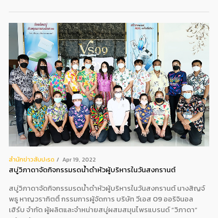
สํานักข่าวสับปะรด
Apr 19, 2022
สบู่วิภาดาจัดกิจกรรมรดน้ำดำหัวผู้บริหารในวันสงกรานต์
สบู่วิภาดาจัดกิจกรรมรดน้ำดำหัวผู้บริหารในวันสงกรานต์ นางสิญจ์
พธู หาญวรากิตติ์ กรรมการผู้จัดการ บริษัท วีเอส 09 ออริจินอล
เฮิร์บ จำกัด ผู้ผลิตและจำหน่ายสบู่ผสมสมุนไพรแบรนด์ “วิภาดา”