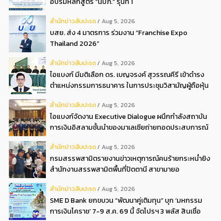
อบรมหลักสูตร “นปภ.” รุ่นที่ 1
สํานักข่าวสับปะรด
Aug 5, 2026
บสย. ส่ง 4 มาตรการ ร่วมงาน “Franchise Expo
Thailand 2026”
สํานักข่าวสับปะรด
Aug 5, 2026
ไอแบงก์ มีมติเลือก ดร. เบญจรงค์ สุวรรณคีรี เข้าดำรง
ตำแหน่งกรรมการธนาคาร ในการประชุมวิสามัญผู้ถือหุ้น
ครั้งที่ 22569
สํานักข่าวสับปะรด
Aug 5, 2026
ไอแบงก์จัดงาน Executive Dialogue ผนึกกำลังสถาบัน
การเงินอิสลามชั้นนำของมาเลเซียถ่ายทอดประสบการณ์
กว่า 40 ปี เตรียมความพร้อมองค์กรสู่การเป็นธนาคาร
สํานักข่าวสับปะรด
Aug 5, 2026
อิสลามแห่งอนาคต
กรมสรรพสามิตรายงานข่าวเหตุการณ์คนร้ายกระหน่ำยิง
สำนักงานสรรพสามิตพื้นที่ปัตตานี สาขามายอ
สํานักข่าวสับปะรด
Aug 5, 2026
SME D Bank ยกขบวน “พัฒนาคู่เติมทุน” บุก ‘มหกรรม
การเงินโคราช’ 7-9 ส.ค. 69 นี้ จัดโปรฯ 3 พลัส สินเชื่อ