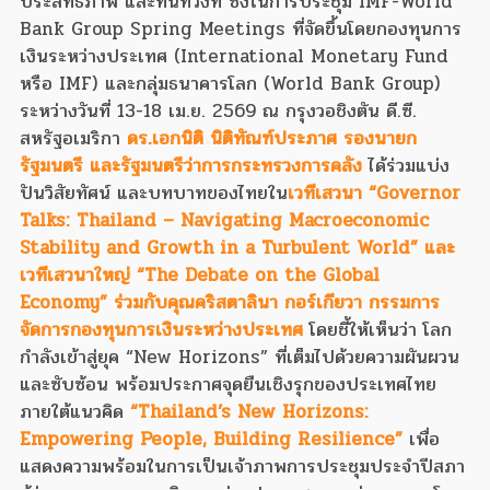
ประสิทธิภาพ และทันท่วงที ซึ่งในการประชุม IMF-World
Bank Group Spring Meetings ที่จัดขึ้นโดยกองทุนการ
เงินระหว่างประเทศ (International Monetary Fund
หรือ IMF) และกลุ่มธนาคารโลก (World Bank Group)
ระหว่างวันที่ 13-18 เม.ย. 2569 ณ กรุงวอชิงตัน ดี.ซี.
สหรัฐอเมริกา
ดร.เอกนิติ นิติทัณฑ์ประภาศ รองนายก
รัฐมนตรี และรัฐมนตรีว่าการกระทรวงการคลัง
ได้ร่วมแบ่ง
ปันวิสัยทัศน์ และบทบาทของไทยใน
เวทีเสวนา “Governor
Talks: Thailand – Navigating Macroeconomic
Stability and Growth in a Turbulent World” และ
เวทีเสวนาใหญ่ “The Debate on the Global
Economy” ร่วมกับคุณคริสตาลินา กอร์เกียวา กรรมการ
จัดการกองทุนการเงินระหว่างประเทศ
โดยชี้ให้เห็นว่า โลก
กำลังเข้าสู่ยุค “New Horizons” ที่เต็มไปด้วยความผันผวน
และซับซ้อน พร้อมประกาศจุดยืนเชิงรุกของประเทศไทย
ภายใต้แนวคิด
“Thailand’s New Horizons:
Empowering People, Building Resilience”
เพื่อ
แสดงความพร้อมในการเป็นเจ้าภาพการประชุมประจำปีสภา