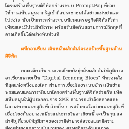
โครงสร้างพื้นฐานดิจิทัลอย่างระบบ PromptPay ที่ช่วย
ให้การสนับสนุนจากรัฐเข้าถึงประชาชนได้อย่างแม่นยำและ
โปร่งใส นับเป็นการสร้างระบบนิเวศเศรษฐกิจดิจิทัลที่เท่า
เทียมและมีประสิทธิภาพ พร้อมรับมือกับสถานการณ์วิกฤตที่
อาจเกิดขึ้นได้อย่างทันท่วงที
ผนึกอาเซียน เดินหน้าผลักดันโครงสร้างพื้นฐานด้าน
ดิจิทัล
ขณะเดียวกัน ประเทศไทยยังมุ่งมั่นผลักดันให้ภูมิภาค
อาเซียนกลายเป็น “Digital Economy Blocs” ที่ทรงพลัง
ที่สุดแห่งหนึ่งของโลก ผ่านการเชื่อมโยงระบบชำระเงินข้าม
พรมแดนและการพัฒนาโครงสร้างพื้นฐานดิจิทัลร่วมกัน เพื่อ
สนับสนุนให้ผู้ประกอบการ SME สามารถเข้าถึงตลาดและ
โอกาสทางเศรษฐกิจที่กว้างขึ้น การสร้างเครือข่ายเศรษฐกิจที่
เชื่อมโยงกันอย่างเหนียวแน่นภายในอาเซียนนี้ จะเป็นกุญแจ
สำคัญที่ช่วยให้ภูมิภาคของเรามีอำนาจต่อรองและมีความ
ยืดหยุ่นสูงต่อความผันผวนของเศรษฐกิจระดับมหภาค