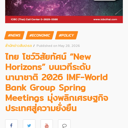
#NEWS
#ECONOMIC
#POLICY
สํานักข่าวสับปะรด
Published on May 28, 2026
ไทย โชว์วิสัยทัศน์ “New
Horizons” บนเวทีระดับ
นานาชาติ 2026 IMF-World
Bank Group Spring
Meetings มุ่งพลิกเศรษฐกิจ
ประเทศสู่ความยั่งยืน