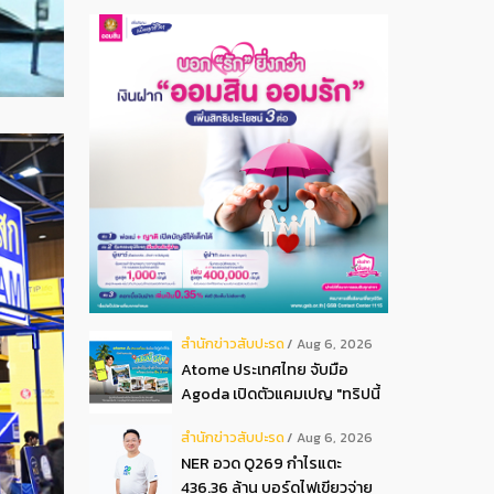
สํานักข่าวสับปะรด
Aug 6, 2026
Atome ประเทศไทย จับมือ
Agoda เปิดตัวแคมเปญ "ทริปนี้
มีลุ้น" มอบสิทธิ์ลุ้นเข้าพัก
สํานักข่าวสับปะรด
Aug 6, 2026
โรงแรมหรู พร้อมผ่อน 0 ได้ 3
NER อวด Q269 กำไรแตะ
งวด**
436.36 ล้าน บอร์ดไฟเขียวจ่าย