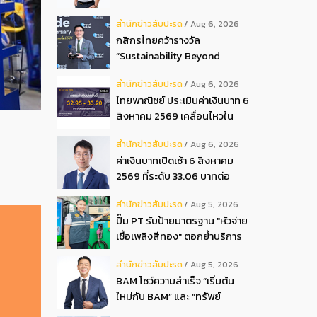
ปันผลระหว่างกาลเป็นเงินสด
สํานักข่าวสับปะรด
Aug 6, 2026
อัตรา 0.05 บ.หุ้น
กสิกรไทยคว้ารางวัล
“Sustainability Beyond
Banking Award”
สํานักข่าวสับปะรด
Aug 6, 2026
ไทยพาณิชย์ ประเมินค่าเงินบาท 6
สิงหาคม 2569 เคลื่อนไหวใน
กรอบ 32.95-33.20 บาท
สํานักข่าวสับปะรด
Aug 6, 2026
ดอลลาร์
ค่าเงินบาทเปิดเช้า 6 สิงหาคม
2569 ที่ระดับ 33.06 บาทต่อ
ดอลลาร์ “แข็งค่าขึ้น”
สํานักข่าวสับปะรด
Aug 5, 2026
ปั๊ม PT รับป้ายมาตรฐาน "หัวจ่าย
เชื้อเพลิงสีทอง" ตอกย้ำบริการ
โปร่งใส สร้างความเชื่อมั่นผู้
สํานักข่าวสับปะรด
Aug 5, 2026
บริโภค
BAM โชว์ความสำเร็จ “เริ่มต้น
ใหม่กับ BAM” และ “ทรัพย์
มหาชน พลัส” งาน IPAF Summit