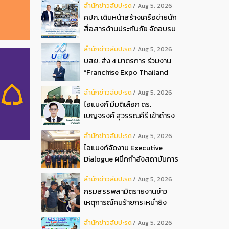
สํานักข่าวสับปะรด
Aug 5, 2026
2026
คปภ. เดินหน้าสร้างเครือข่ายนัก
สื่อสารด้านประกันภัย จัดอบรม
หลักสูตร “นปภ.” รุ่นที่ 1
สํานักข่าวสับปะรด
Aug 5, 2026
บสย. ส่ง 4 มาตรการ ร่วมงาน
“Franchise Expo Thailand
2026”
สํานักข่าวสับปะรด
Aug 5, 2026
ไอแบงก์ มีมติเลือก ดร.
เบญจรงค์ สุวรรณคีรี เข้าดำรง
ตำแหน่งกรรมการธนาคาร ใน
สํานักข่าวสับปะรด
Aug 5, 2026
การประชุมวิสามัญผู้ถือหุ้น ครั้ง
ไอแบงก์จัดงาน Executive
ที่ 22569
Dialogue ผนึกกำลังสถาบันการ
เงินอิสลามชั้นนำของมาเลเซีย
สํานักข่าวสับปะรด
Aug 5, 2026
ถ่ายทอดประสบการณ์กว่า 40 ปี
กรมสรรพสามิตรายงานข่าว
เตรียมความพร้อมองค์กรสู่การ
เหตุการณ์คนร้ายกระหน่ำยิง
เป็นธนาคารอิสลามแห่งอนาคต
สำนักงานสรรพสามิตพื้นที่
สํานักข่าวสับปะรด
Aug 5, 2026
ปัตตานี สาขามายอ