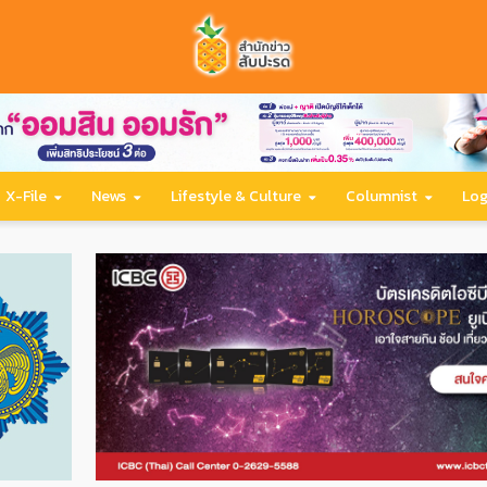
X-File
News
Lifestyle & Culture
Columnist
Log