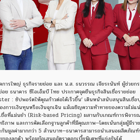
ดการใหญ่ ธุรกิจรายย่อย และ น.ส. ธนวรรณ เจียระนันท์ ผู้ช่วยกร
ย่อย ธนาคาร ซีไอเอ็มบี ไทย ประกาศจุดยืนธุรกิจสินเชื่อรายย่อย
 ซัปพอร์ตให้คุณก้าวต่อได้เร็วขึ้น’ เดินหน้าสนับสนุนสินเชื่อ
ยที่ต้องการเงินทุนหรือเงินฉุกเฉิน แม้เผชิญความท้าทายของความไม่แ
เชื่อที่แม่นยำ (Risk-based Pricing) ผสานกับเกณฑ์การพิจารณา
ธิภาพ และการคัดเลือกฐานลูกค้าที่มีคุณภาพ—โดยเน้นกลุ่มผู้มีรายได
ะกันมูลค่ามากกว่า 5 ล้านบาท—ธนาคารสามารถนำเสนอผลิตภัณฑ
ของลูกค้า พร้อมข้อเสนออัตราดอกเบี้ยพิเศษที่แข่งขันได้