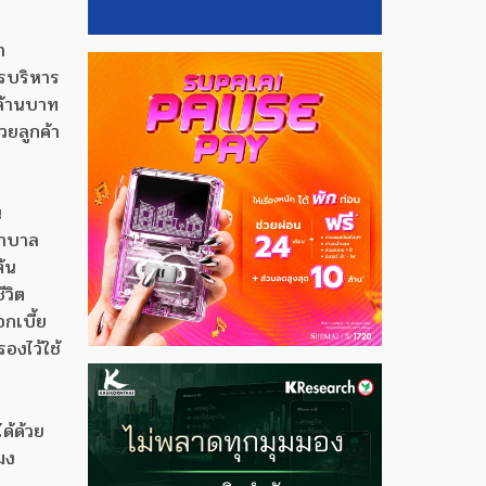
า
ารบริหาร
 ล้านบาท
วยลูกค้า
น
น
ยาบาล
ต้น
ีวิต
กเบี้ย
องไว้ใช้
ด้ด้วย
มง
,