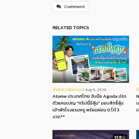
Comment
RELATED TOPICS
สํานักข่าวสับปะรด
ส
Aug 6, 2026
Atome ประเทศไทย จับมือ Agoda เปิด
N
ตัวแคมเปญ "ทริปนี้มีลุ้น" มอบสิทธิ์ลุ้น
บ
เข้าพักโรงแรมหรู พร้อมผ่อน 0 ได้ 3
เ
งวด**