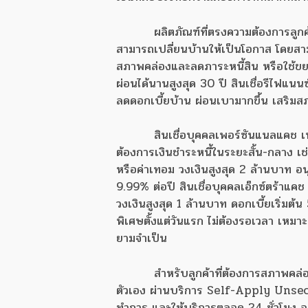
ผลิตภัณฑ์ที่ตรงความต้องการลูกค้
สามารถเปลี่ยนบ้านให้เป็นโอกาส โดยสามา
สภาพคล่องและลดภาระหนี้สิน หรือใช้ขยาย
ผ่อนได้นานสูงสุด 30 ปี สินเชื่อรีไฟแนนซ
ลดดอกเบี้ยบ้าน ผ่อนเบามากขึ้น เสริมสภา
สินเชื่อบุคคลเพอร์ซันแนลแคช เ
ต้องการเงินชำระหนี้ในระยะสั้น-กลาง เ
หรือค่าเทอม วงเงินสูงสุด 2 ล้านบาท อนุม
9.99% ต่อปี สินเชื่อบุคคลเอ็กซ์ตร้าแคช ว
วงเงินสูงสุด 1 ล้านบาท ดอกเบี้ยเริ่ม
พิเศษตั้งแต่วันแรก ไม่ต้องรอเวลา เหมาะ
ยามจำเป็น
สำหรับลูกค้าที่ต้องการสภาพคล่
ตัวเอง ผ่านบริการ Self-Apply Unsecu
ทำการ และให้บริการตลอด 24 ชั่วโมง ออ