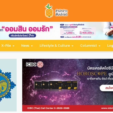
X-File
News
Lifestyle & Culture
Columnist
Log