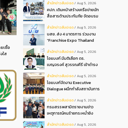
สํานักข่าวสับปะรด
Aug 5, 2026
2026
คปภ. เดินหน้าสร้างเครือข่ายนัก
สื่อสารด้านประกันภัย จัดอบรม
หลักสูตร “นปภ.” รุ่นที่ 1
สํานักข่าวสับปะรด
Aug 5, 2026
บสย. ส่ง 4 มาตรการ ร่วมงาน
“Franchise Expo Thailand
2026”
ยเชื้อ
สํานักข่าวสับปะรด
Aug 5, 2026
่งใส
ไอแบงก์ มีมติเลือก ดร.
เบญจรงค์ สุวรรณคีรี เข้าดำรง
ตำแหน่งกรรมการธนาคาร ใน
สํานักข่าวสับปะรด
Aug 5, 2026
การประชุมวิสามัญผู้ถือหุ้น ครั้ง
ไอแบงก์จัดงาน Executive
ที่ 22569
Dialogue ผนึกกำลังสถาบันการ
เงินอิสลามชั้นนำของมาเลเซีย
สํานักข่าวสับปะรด
Aug 5, 2026
ถ่ายทอดประสบการณ์กว่า 40 ปี
กรมสรรพสามิตรายงานข่าว
เตรียมความพร้อมองค์กรสู่การ
เหตุการณ์คนร้ายกระหน่ำยิง
เป็นธนาคารอิสลามแห่งอนาคต
สำนักงานสรรพสามิตพื้นที่
สํานักข่าวสับปะรด
Aug 5, 2026
ปัตตานี สาขามายอ