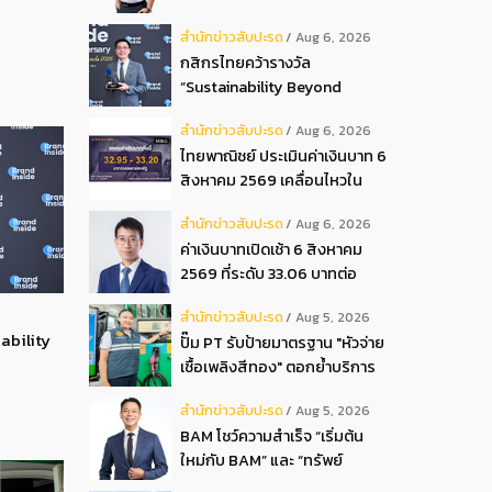
ปันผลระหว่างกาลเป็นเงินสด
สํานักข่าวสับปะรด
Aug 6, 2026
อัตรา 0.05 บ.หุ้น
กสิกรไทยคว้ารางวัล
“Sustainability Beyond
Banking Award”
สํานักข่าวสับปะรด
Aug 6, 2026
ไทยพาณิชย์ ประเมินค่าเงินบาท 6
สิงหาคม 2569 เคลื่อนไหวใน
กรอบ 32.95-33.20 บาท
สํานักข่าวสับปะรด
Aug 6, 2026
ดอลลาร์
ค่าเงินบาทเปิดเช้า 6 สิงหาคม
2569 ที่ระดับ 33.06 บาทต่อ
ดอลลาร์ “แข็งค่าขึ้น”
สํานักข่าวสับปะรด
Aug 5, 2026
ability
ปั๊ม PT รับป้ายมาตรฐาน "หัวจ่าย
เชื้อเพลิงสีทอง" ตอกย้ำบริการ
โปร่งใส สร้างความเชื่อมั่นผู้
สํานักข่าวสับปะรด
Aug 5, 2026
บริโภค
BAM โชว์ความสำเร็จ “เริ่มต้น
ใหม่กับ BAM” และ “ทรัพย์
มหาชน พลัส” งาน IPAF Summit