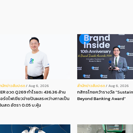
ํานักข่าวสับปะรด
สํานักข่าวสับปะรด
Aug 6, 2026
Aug 6, 2026
ER อวด Q269 กำไรแตะ 436.36 ล้าน
กสิกรไทยคว้ารางวัล “Sustain
อร์ดไฟเขียวจ่ายปันผลระหว่างกาลเป็น
Beyond Banking Award”
งินสด อัตรา 0.05 บ.หุ้น