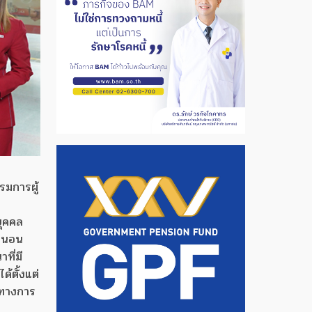
รมการผู้
บุคคล
น่นอน
ที่มี
้ตั้งแต่
์ทางการ