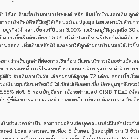
า ได้แก่ สินเชื่อบ้านอเนกประสงค์ หรือ สินเชื่อบ้านแลกเงิน ลูกค้
รถใช้ทรัพย์สินที่มีอยู่ให้เกิดประโยชน์สูงสุด โดยเฉพาะในด้านก
ธุรกิจได้ ดอกเบี้ยคงที่ปีแรก 3.99% วงเงินอนุมัติสูงสุดถึง 30
์ ดอกเบี้ยเริ่มต้นเพียง 1.59% ฟรีค่าประเมิน ฟรีประกันอัคคีภัย ช่
พคล่อง เพิ่มเงินเหลือใช้ และช่วยให้ลูกค้าผ่อนบ้านหมดได้เร็วขึ้
หมาะสำหรับลูกค้าที่ต้องการเงินก้อน มีแผนบริหารเงินอย่างชัดเจ
ช่น การรวมหนี้ การรีไฟแนนซ์ ซ่อมแซม ปรับปรุงบ้าน ค่ารักษาพ
ัติไว รับเงินภายในวัน เลือกผ่อนได้สูงสุด 72 เดือน ดอกเบี้ยเริ่ม
งเงินหมุนเวียนพร้อมใช้ ไม่เบิกไม่เสียดอกเบี้ย ยืดหยุ่นทุกจังหวะช
ต้น 5.55% ต่อปี 5 รอบบัญชีแรก ใช้ง่ายผ่านแอป CIMB THAI ให้ดอ
กับผู้ที่ต้องการความคล่องตัว วางแผนไม่แน่นอน ต้องการวงเงินสำร
องในช่วงเวลาจำเป็น สามารถขอสินเชื่อบุคคลแบบไม่มีหลักประกันไ
red Loan สะดวกสบายเพียง 5 ขั้นตอน รู้ผลอนุมัติไวใน 3 ชั่วโ
กแบบมาเพื่อความง่ายขึ้น สะดวกขึ้น เร็วขึ้น (Simpler, Better