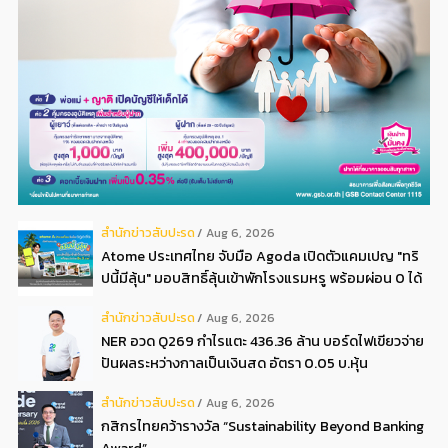
สํานักข่าวสับปะรด
Aug 6, 2026
Atome ประเทศไทย จับมือ Agoda เปิดตัวแคมเปญ "ทริ
ปนี้มีลุ้น" มอบสิทธิ์ลุ้นเข้าพักโรงแรมหรู พร้อมผ่อน 0 ได้
3 งวด**
สํานักข่าวสับปะรด
Aug 6, 2026
NER อวด Q269 กำไรแตะ 436.36 ล้าน บอร์ดไฟเขียวจ่าย
ปันผลระหว่างกาลเป็นเงินสด อัตรา 0.05 บ.หุ้น
สํานักข่าวสับปะรด
Aug 6, 2026
กสิกรไทยคว้ารางวัล “Sustainability Beyond Banking
Award”