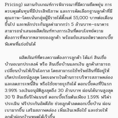
Pricing) ผสานกับเกณฑ์การพิจารณาที่มีความยืดหยุ่น การ
ควบคุมต้นทุนที่มีประสิทธิภาพ และการคัดเลือกฐานลูกค้าที่มี
คุณภาพ—โดยเน้นกลุ่มผู้มีรายได้ตั้งแต่ 55,000 บาทต่อเดือน
ขึ้นไป และหลักประกันมูลค่ามากกว่า 5 ล้านบาท—ธนาคาร
สามารถนำเสนอผลิตภัณฑ์ทางการเงินที่ตอบโจทย์ความ
ต้องการที่หลากหลายของลูกค้า พร้อมข้อเสนออัตราดอกเบี้ย
พิเศษที่แข่งขันได้
ผลิตภัณฑ์ที่ตรงความต้องการลูกค้า ได้แก่ สินเชื่อ
บ้านอเนกประสงค์ หรือ สินเชื่อบ้านแลกเงิน ลูกค้าสามารถ
เปลี่ยนบ้านให้เป็นโอกาส โดยสามารถใช้ทรัพย์สินที่มีอยู่ให้
เกิดประโยชน์สูงสุด โดยเฉพาะในด้านการบริหารสภาพคล่อง
และลดภาระหนี้สิน หรือใช้ขยายธุรกิจได้ ดอกเบี้ยคงที่ปีแรก
3.99% วงเงินอนุมัติสูงสุดถึง 30 ล้านบาท ผ่อนได้นานสูงสุด
30 ปี สินเชื่อรีไฟแนนซ์ ดอกเบี้ยเริ่มต้นเพียง 1.59% ฟรีค่า
ประเมิน ฟรีประกันอัคคีภัย ช่วยลูกค้าลดดอกเบี้ยบ้าน ผ่อน
เบามากขึ้น เสริมสภาพคล่อง เพิ่มเงินเหลือใช้ และช่วยให้
ลูกค้าผ่อนบ้านหมดได้เร็วขึ้น