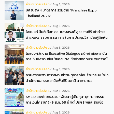
สํานักข่าวสับปะรด
Aug 5, 2026
บสย. ส่ง 4 มาตรการ ร่วมงาน “Franchise Expo
Thailand 2026”
สํานักข่าวสับปะรด
Aug 5, 2026
ไอแบงก์ มีมติเลือก ดร. เบญจรงค์ สุวรรณคีรี เข้าดำรง
ตำแหน่งกรรมการธนาคาร ในการประชุมวิสามัญผู้ถือหุ้น
ครั้งที่ 22569
สํานักข่าวสับปะรด
Aug 5, 2026
ไอแบงก์จัดงาน Executive Dialogue ผนึกกำลังสถาบัน
การเงินอิสลามชั้นนำของมาเลเซียถ่ายทอดประสบการณ์
กว่า 40 ปี เตรียมความพร้อมองค์กรสู่การเป็นธนาคาร
สํานักข่าวสับปะรด
Aug 5, 2026
อิสลามแห่งอนาคต
กรมสรรพสามิตรายงานข่าวเหตุการณ์คนร้ายกระหน่ำยิง
สำนักงานสรรพสามิตพื้นที่ปัตตานี สาขามายอ
สํานักข่าวสับปะรด
Aug 5, 2026
SME D Bank ยกขบวน “พัฒนาคู่เติมทุน” บุก ‘มหกรรม
การเงินโคราช’ 7-9 ส.ค. 69 นี้ จัดโปรฯ 3 พลัส สินเชื่อ
ดอกเบี้ยต่ำ 3ต่อปี แถมลดค่าธรรมเนียม พบได้ที่บูธ D2
สํานักข่าวสับปะรด
Aug 5, 2026