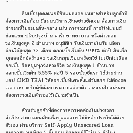
สินเชื่อบุคคลเพอร์ซันแนลแคช เหมาะสำหรับลูกค้าที่
ต้องการเงินก้อน มีแผนบริหารเงินอย่างชัดเจน ต้องการเงิน
ชำระหนี้ในระยะสั้น-กลาง เช่น การรวมหนี้ การรีไฟแนนซ์
ซ่อมแซม ปรับปรุงบ้าน ค่ารักษาพยาบาล หรือค่าเทอม
วงเงินสูงสุด 2 ล้านบาท อนุมัติไว รับเงินภายในวัน เลือก
ผ่อนได้สูงสุด 72 เดือน ดอกเบี้ยเริ่มต้น 9.99% ต่อปี สินเชื่อ
บุคคลเอ็กซ์ตร้าแคช วงเงินหมุนเวียนพร้อมใช้ ไม่เบิกไม่เสียด
อกเบี้ย ยืดหยุ่นทุกจังหวะชีวิต วงเงินสูงสุด 1 ล้านบาท
ดอกเบี้ยเริ่มต้น 5.55% ต่อปี 5 รอบบัญชีแรก ใช้ง่ายผ่าน
แอป CIMB THAI ให้ดอกเบี้ยพิเศษตั้งแต่วันแรก ไม่ต้องรอ
เวลา เหมาะกับผู้ที่ต้องการความคล่องตัว วางแผนไม่แน่นอน
ต้องการวงเงินสำรองไว้ใช้ยามจำเป็น
สำหรับลูกค้าที่ต้องการสภาพคล่องในช่วงเวลา
จำเป็น สามารถขอสินเชื่อบุคคลแบบไม่มีหลักประกันได้ด้วย
ตัวเอง ผ่านบริการ Self-Apply Unsecured Loan
สะดวกสบายเพียง 5 ขั้นตอน รู้ผลอนุมัติไวใน 3 ชั่วโมง