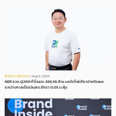
สํานักข่าวสับปะรด
Aug 6, 2026
NER อวด Q269 กำไรแตะ 436.36 ล้าน บอร์ดไฟเขียวจ่ายปันผล
ระหว่างกาลเป็นเงินสด อัตรา 0.05 บ.หุ้น