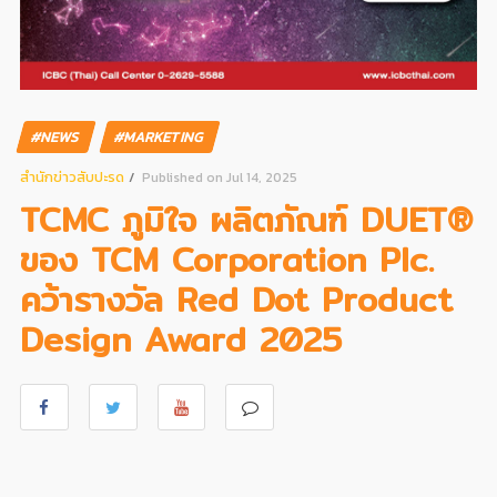
#NEWS
#MARKETING
สํานักข่าวสับปะรด
Published on Jul 14, 2025
TCMC ภูมิใจ ผลิตภัณฑ์ DUET®
ของ TCM Corporation Plc.
คว้ารางวัล Red Dot Product
Design Award 2025