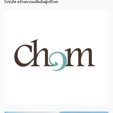
โปร่งใส สร้างความเชื่อมั่นผู้บริโภค