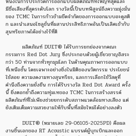
หนึ่งในการประกวดการออกแบบผลิตภัณฑ์ที่ใหญ่ที่สุดและ
มีชื่อเสียงที่สุดระดับโลก รางวัลนี้เป็นบทพิสูจน์ถึงความมุ่งมั่น
ของ TCMC ในการก้าวข้ามขีดจำกัดของการออกแบบอะคูสติ
ก และนำเสนอโซลูชั่นที่ผสานประสิทธิภาพอันเป็นเลิศเข้ากับ
สุนทรียภาพได้อย่างไร้ที่ติ
ผลิตภัณฑ์ DUET® ได้รับการยกย่องจากคณะ
กรรมการ Red Dot Jury ซึ่งประกอบด้วยผู้เชี่ยวชาญอิสระ
กว่า 50 ท่านจากทั่วทุกมุมโลก ในด้านคุณภาพการออกแบบ
ที่เหนือชั้น โดยเฉพาะอย่างยิ่งในมิติของนวัตกรรม ประโยชน์
ใช้สอย ความงดงามทางสุนทรียะ, และการเลือกใช้วัสดุที่
คำนึงถึงความยั่งยืน การได้รับรางวัล Red Dot Award ครั้ง
นี้ ยิ่งตอกย้ำถึงความทุ่มเทของ TCMC ในการสร้างสรรค์
ผลิตภัณฑ์ที่ไม่เพียงช่วยยกระดับสภาพแวดล้อมทางเสียง แต่
ยังเติมเต็มความสวยงามให้กับพื้นที่สมัยใหม่ได้อย่างลงตัว
DUET® (หมายเลข 29-06105-2025PD) คือผล
งานชิ้นเอกของ RT Acoustic แบรนด์ผู้บุกเบิกและออก