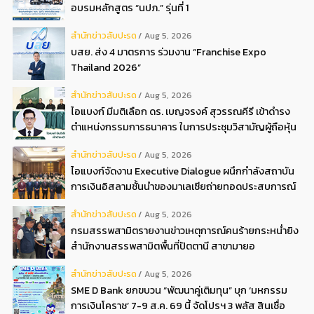
อบรมหลักสูตร “นปภ.” รุ่นที่ 1
สํานักข่าวสับปะรด
Aug 5, 2026
บสย. ส่ง 4 มาตรการ ร่วมงาน “Franchise Expo
Thailand 2026”
สํานักข่าวสับปะรด
Aug 5, 2026
ไอแบงก์ มีมติเลือก ดร. เบญจรงค์ สุวรรณคีรี เข้าดำรง
ตำแหน่งกรรมการธนาคาร ในการประชุมวิสามัญผู้ถือหุ้น
ครั้งที่ 22569
สํานักข่าวสับปะรด
Aug 5, 2026
ไอแบงก์จัดงาน Executive Dialogue ผนึกกำลังสถาบัน
การเงินอิสลามชั้นนำของมาเลเซียถ่ายทอดประสบการณ์
กว่า 40 ปี เตรียมความพร้อมองค์กรสู่การเป็นธนาคาร
สํานักข่าวสับปะรด
Aug 5, 2026
อิสลามแห่งอนาคต
กรมสรรพสามิตรายงานข่าวเหตุการณ์คนร้ายกระหน่ำยิง
สำนักงานสรรพสามิตพื้นที่ปัตตานี สาขามายอ
สํานักข่าวสับปะรด
Aug 5, 2026
SME D Bank ยกขบวน “พัฒนาคู่เติมทุน” บุก ‘มหกรรม
การเงินโคราช’ 7-9 ส.ค. 69 นี้ จัดโปรฯ 3 พลัส สินเชื่อ