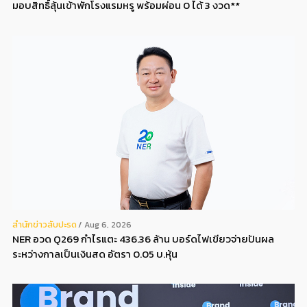
มอบสิทธิ์ลุ้นเข้าพักโรงแรมหรู พร้อมผ่อน 0 ได้ 3 งวด**
สํานักข่าวสับปะรด
Aug 6, 2026
NER อวด Q269 กำไรแตะ 436.36 ล้าน บอร์ดไฟเขียวจ่ายปันผล
ระหว่างกาลเป็นเงินสด อัตรา 0.05 บ.หุ้น