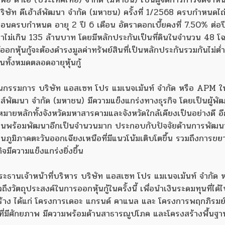
งบริษัท ดีเฮ้าส์พัฒนา จำกัด (มหาชน) ครั้งที่ 1/2568 ครบกำหนดไ
นก่อนครบกำหนด อายุ 2 ปี 6 เดือน อัตราดอกเบี้ยคงที่ 7.50% ต่อป
ูลค่าไม่เกิน 135 ล้านบาท โดยมีหลักประกันเป็นที่ดินในจำนวน 48 
ออกหุ้นกู้จะต้องดำรงมูลค่าทรัพย์สินที่เป็นหลักประกันรวมกันไม่ต่ำ
ถอนทั้งหมดตลอดอายุหุ้นกู้
นกรรมการ บริษัท แอสเซท โปร แมเนจเม้นท์ จำกัด หรือ APM ใน
้าส์พัฒนา จำกัด (มหาชน) มีความแข็งแกร่งทางธุรกิจ โดยเป็นผู้พั
าหมายหลักทั้งจังหวัดมหาสารคามและจังหวัดใกล้เคียงเป็นอย่างดี อีก
ีที่ดินพร้อมพัฒนาอีกเป็นจำนวนมาก ประกอบกับปัจจัยด้านการพัฒน
ภูมิภาคตะวันออกเฉียงเหนือที่มีแนวโน้มเติบโตขึ้น รวมถึงการขย
ิจมีความแข็งแกร่งยิ่งขึ้น
ประธานเจ้าหน้าที่บริหาร บริษัท แอสเซท โปร แมเนจเม้นท์ จำกัด 
วัตถุประสงค์ในการออกหุ้นกู้ในครั้งนี้ เพื่อนำเงินระดมทุนที่ได้
สร้าง ได้แก่ โครงการเดอะ แกรนด์ คาแนล และ โครงการพฤกภิรมย
ี่มีศักยภาพ มีความพร้อมด้านสาธารณูปโภค และโครงสร้างพื้นฐา