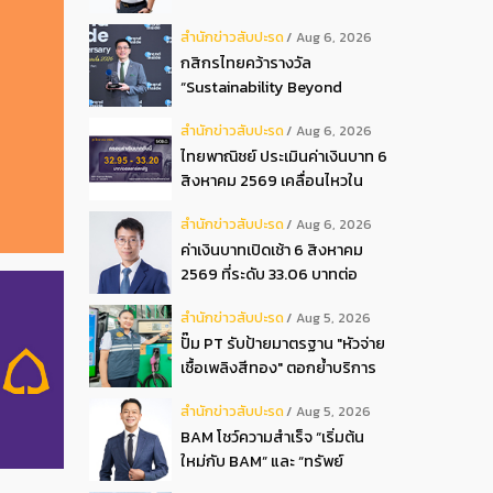
ปันผลระหว่างกาลเป็นเงินสด
สํานักข่าวสับปะรด
Aug 6, 2026
อัตรา 0.05 บ.หุ้น
กสิกรไทยคว้ารางวัล
“Sustainability Beyond
Banking Award”
สํานักข่าวสับปะรด
Aug 6, 2026
ไทยพาณิชย์ ประเมินค่าเงินบาท 6
สิงหาคม 2569 เคลื่อนไหวใน
กรอบ 32.95-33.20 บาท
สํานักข่าวสับปะรด
Aug 6, 2026
ดอลลาร์
ค่าเงินบาทเปิดเช้า 6 สิงหาคม
2569 ที่ระดับ 33.06 บาทต่อ
ดอลลาร์ “แข็งค่าขึ้น”
สํานักข่าวสับปะรด
Aug 5, 2026
ปั๊ม PT รับป้ายมาตรฐาน "หัวจ่าย
เชื้อเพลิงสีทอง" ตอกย้ำบริการ
โปร่งใส สร้างความเชื่อมั่นผู้
สํานักข่าวสับปะรด
Aug 5, 2026
บริโภค
BAM โชว์ความสำเร็จ “เริ่มต้น
ใหม่กับ BAM” และ “ทรัพย์
มหาชน พลัส” งาน IPAF Summit