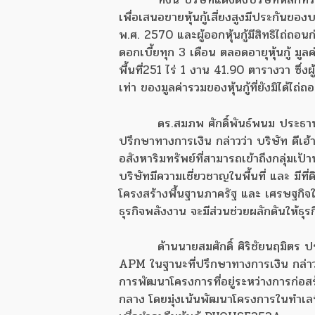
เพื่อเสนอขายหุ้นกู้เสี่ยงสูงมีประกันขอ
พ.ศ. 2570 และผู้ออกหุ้นกู้มีสิทธิไถ่ถอ
ดอกเบี้ยทุก 3 เดือน ตลอดอายุหุ้นกู้ ม
พื้นที่
251 ไร่ 1 งาน 41.90 ตารางวา ซึ่งผู้
เท่า ของมูลค่ารวมของหุ้นกู้ที่ยังมิได้ไถ่
ดร.สมภพ ศักดิ์พันธ์พนม ประธา
ปรึกษาทางการเงิน กล่าวว่า บริษัท ดีเฮ
อสังหาริมทรัพย์ที่สามารถเข้าถึงกลุ่มเป้
บริษัทมีความเชี่ยวชาญในพื้นที่ และ ม
โครงสร้างพื้นฐานภาครัฐ และ เศรษฐกิจใน
ธุรกิจพลังงาน จะมีส่วนช่วยผลักดันให้ธุรก
ด้านนายสมศักดิ์ ศิริชัยนฤมิตร 
APM ในฐานะที่ปรึกษาทางการเงิน กล่าวถึง
การพัฒนาโครงการที่อยู่ระหว่างการก่อ
กลาง โดยมุ่งเน้นพัฒนาโครงการในทำเลท