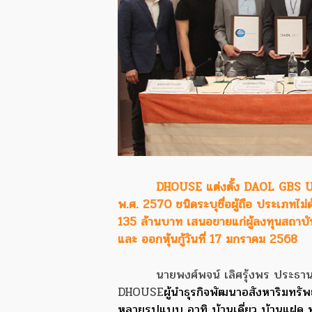
DHOUSE แต่งตั้ง DAOL GBS UO
พ.ศ. 2570 ชนิดระบุชื่อผู้ถือ ประเภทไม่ด
135 ล้านบาท เสนอขายแก่ผู้ลงทุนสถาบั
และ ออกหุ้นกู้วันที่ 17 มกราคม 2568
นายพงศ์พจน์ เลิศรุ้งพร ประธานเ
DHOUSE
ผู้นำธุรกิจพัฒนาอสังหาริมทรั
หลายรูปแบบ อาทิ บ้านเดี่ยว บ้านแฝด ท