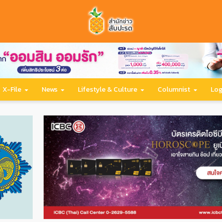
X-File
News
Lifestyle & Culture
Columnist
Log