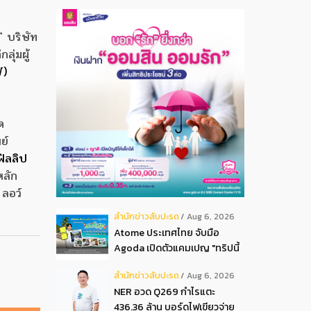
 บริษัท
ุ่มผู้
W)
ด
ย์
ฟิลลิป
หลัก
 ลอว์
สํานักข่าวสับปะรด
Aug 6, 2026
Atome ประเทศไทย จับมือ
Agoda เปิดตัวแคมเปญ "ทริปนี้
มีลุ้น" มอบสิทธิ์ลุ้นเข้าพัก
สํานักข่าวสับปะรด
Aug 6, 2026
โรงแรมหรู พร้อมผ่อน 0 ได้ 3
NER อวด Q269 กำไรแตะ
งวด**
436.36 ล้าน บอร์ดไฟเขียวจ่าย