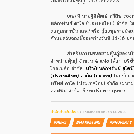
เพื่อชำระคืนหุ้นกู้ DHOUSE252A
ขณะที่ นายฐิติพัฒน์ ทวีสิน ร
หลักทรัพย์ ดาโอ (ประเทศไทย) จำกัด (มหา
ลงทุนสถาบัน และ/หรือ ผู้ลงทุนรายใหญ
กำหนดวันจองซื้อระหว่างวันที่ 14-16 ม
สำหรับการเสนอขายหุ้นกู้ของบริษั
จำหน่ายหุ้นกู้ จำนวน 4 แห่ง ได้แก่ บร
โกลเบล็ก จำกัด,
บริษัทหลักทรัพย์ ยูโอ
(ประเทศไทย) จำกัด (มหาชน)
โดยมีธนาค
ทรัพย์ ดาโอ (ประเทศไทย) จำกัด (มหาชน) 
ออฟฟิศ จำกัด เป็นที่ปรึกษากฎหมาย
สํานักข่าวสับปะรด
Published on Jan 13, 2025
#NEWS
#MARKETING
#PROPERTY