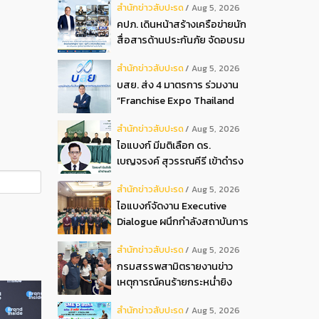
สํานักข่าวสับปะรด
Aug 5, 2026
2026
คปภ. เดินหน้าสร้างเครือข่ายนัก
สื่อสารด้านประกันภัย จัดอบรม
หลักสูตร “นปภ.” รุ่นที่ 1
สํานักข่าวสับปะรด
Aug 5, 2026
บสย. ส่ง 4 มาตรการ ร่วมงาน
“Franchise Expo Thailand
2026”
สํานักข่าวสับปะรด
Aug 5, 2026
ไอแบงก์ มีมติเลือก ดร.
เบญจรงค์ สุวรรณคีรี เข้าดำรง
ตำแหน่งกรรมการธนาคาร ใน
สํานักข่าวสับปะรด
Aug 5, 2026
การประชุมวิสามัญผู้ถือหุ้น ครั้ง
ไอแบงก์จัดงาน Executive
ที่ 22569
Dialogue ผนึกกำลังสถาบันการ
เงินอิสลามชั้นนำของมาเลเซีย
สํานักข่าวสับปะรด
Aug 5, 2026
ถ่ายทอดประสบการณ์กว่า 40 ปี
กรมสรรพสามิตรายงานข่าว
เตรียมความพร้อมองค์กรสู่การ
เหตุการณ์คนร้ายกระหน่ำยิง
เป็นธนาคารอิสลามแห่งอนาคต
สำนักงานสรรพสามิตพื้นที่
สํานักข่าวสับปะรด
Aug 5, 2026
ปัตตานี สาขามายอ