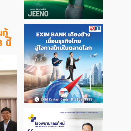
ู้
นี้