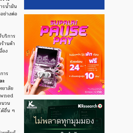
การน้ำมัน
นอย่างต่อ
ช้บริการ
ร้านค้า
ื่อง
การ
ละ
ิทยาลัย
 Owned
จำนวน
้อื่น ๆ
ยหุ้นกู้