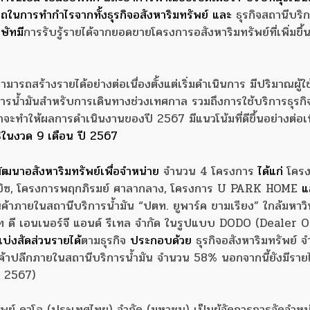
ถในการทำกำไรจากทั้งธุรกิจอสังหาริมทรัพย์ และ
ธุรกิจสถานีบริ
ษัทมี
การรับรู้รายได้จากยอดขายโครงการอสังหาริมทรัพย์ที่เพิ่มขึ้
่สามารถสร้างรายได้อย่างต่อเนื่องตั้งแต่เริ่มดำเนินการ มีปริมาณผู้ใ
รน้ำมันสำหรับการเดินทางช่วงเทศกาล รวมถึงการใช้บริการธุรกิจ
าจะทำให้ผลการดำเนินงานของปี 2567 มีแนวโน้มที่ดีขึ้นอย่างต่อเน
ิ
ในงวด 9 เดือน ปี 2567
ัฒนาอสังหาริมทรัพย์เพื่อจำหน่าย
จำนวน 4 โครงการ
ได้แก่
โครง
บิซ, โครงการพฤกภิรมย์ ศาลากลาง, โครงการ U PARK HOME
แ
านค้าภายในสถานีบริการน้ำมัน “ปตท. ยูพาร์ค ขามเรียง” ใกล้มหาว
ท ดี เอนเนอร์จี แอนด์ รีเทล จำกัด ในรูปแบบ DODO (Dealer
บ่งสัดส่วนรายได้
ตามธุรกิจ
ประกอบด้วย
ธุรกิจอสังหาริมทรัพย์ 
นค้าปลีกภายในสถานีบริการน้ำมัน จำนวน 58% นอกจากนี้ยังมีรายได
น 2567)
กทรัพย์ ดาโอ (ประเทศไทย) จำกัด (มหาชน) เป็นผู้จัดการการจัดจำหน่า