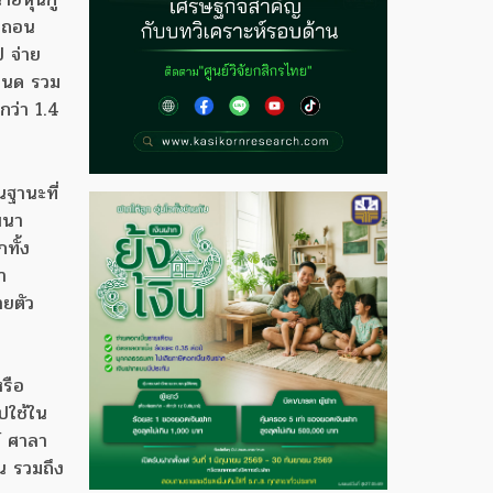
ถ่ถอน
ี จ่าย
โฉนด รวม
กว่า 1.4
ฐานะที่
ฒนา
ทั้ง
า
ายตัว
หรือ
ไปใช้ใน
์ ศาลา
น รวมถึง