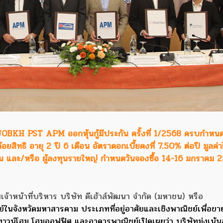
BKH PST APM ออกหุ้นกู้มีประกัน ครั้งที่ 1/2568 ครบกำหน
้อยสิทธิ อายุ 2 ปี 6 เดือน อัตราดอกเบี้ยคงที่ 7.50% ต่อปี มูลค่าไ
น และ/หรือ ผู้ลงทุนรายใหญ่ กำหนดวันจองซื้อ 14-16 มกราคม 
จ้าหน้าที่บริหาร บริษัท ดีเฮ้าส์พัฒนา จำกัด (มหาชน) หรือ
พย์ในจังหวัดมหาสารคาม ประเภทที่อยู่อาศัยและเชิงพาณิชย์เพื่อข
าวน์โฮม โฮมออฟฟิศ และอาคารพาณิชย์เปิดเผยว่า บริษัทมุ่งเน้น