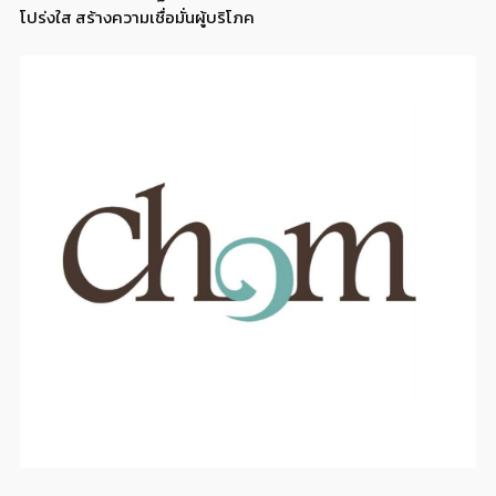
โปร่งใส สร้างความเชื่อมั่นผู้บริโภค