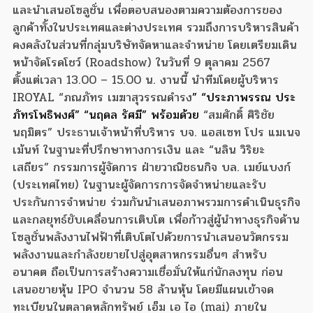
และนำเสนอโซลูชั่น เพื่อตอบสนองตามความต้องการของ
ลูกค้าทั้งในประเทศและต่างประเทศ รวมถึงการบริหารสินค้า
คงคลังในส่วนที่กลุ่มบริษัทจัดหาและจำหน่าย โดยเตรียมเดิน
หน้าจัดโรดโชว์ (Roadshow) ในวันที่ 9 ตุลาคม 2567
ตั้งแต่เวลา 13.00 – 15.00 น. งานนี้ นำทีมโดยผู้บริหาร
IROYAL “ภณภัทร เมฆาสุวรรณดำรง
” “ประภาพรรณ ประ
ภัทรโพธิพงศ์” “นฤดล รัศมี” พร้อมด้วย
“สมศักดิ์ ศิริชัย
นฤมิตร” ประธานเจ้าหน้าที่บริหาร บจ. แอสเซท โปร แมเนจ
เม้นท์ ในฐานะที่ปรึกษาทางการเงิน และ “นลิน วิริยะ
เสถียร” กรรมการผู้จัดการ ฝ่ายวาณิชธนกิจ บล. เมย์แบงก์
(ประเทศไทย) ในฐานะผู้จัดการการจัดจำหน่ายและรับ
ประกันการจำหน่าย ร่วมกันนำเสนอภาพรวมการดำเนินธุรกิจ
และกลยุทธ์ขับเคลื่อนการเติบโต เพื่อก้าวสู่ผู้นำทางธุรกิจด้าน
โซลูชั่นพลังงานไฟฟ้าที่เติบโตไปด้วยการนำเสนอนวัตกรรม
พลังงานและกำลังขยายไปสู่อุตสาหกรรมอื่นๆ สำหรับ
อนาคต ถือเป็นการสร้างความเชื่อมั่นให้แก่นักลงทุน ก่อน
เสนอขายหุ้น IPO จำนวน 58 ล้านหุ้น โดยมีแผนเข้าจด
ทะเบียนในตลาดหลักทรัพย์ เอ็ม เอ ไอ (mai) ภายใน