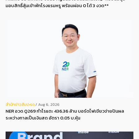
มอบสิทธิ์ลุ้นเข้าพักโรงแรมหรู พร้อมผ่อน 0 ได้ 3 งวด**
สํานักข่าวสับปะรด
Aug 6, 2026
NER อวด Q269 กำไรแตะ 436.36 ล้าน บอร์ดไฟเขียวจ่ายปันผล
ระหว่างกาลเป็นเงินสด อัตรา 0.05 บ.หุ้น