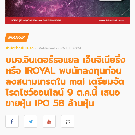
#GOSSIP
สํานักข่าวสับปะรด
Published on Oct 3, 2024
บมจ.อินเตอร์รอแยล เอ็นจิเนียริ่ง
หรือ IROYAL พบนักลงทุนก่อน
ลงสนามเทรดใน mai เตรียมจัด
โรดโชว์ออนไลน์ 9 ต.ค.นี้ เสนอ
ขายหุ้น IPO 58 ล้านหุ้น