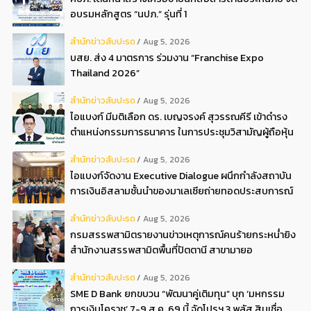
อบรมหลักสูตร “นปภ.” รุ่นที่ 1
สํานักข่าวสับปะรด
Aug 5, 2026
บสย. ส่ง 4 มาตรการ ร่วมงาน “Franchise Expo
Thailand 2026”
สํานักข่าวสับปะรด
Aug 5, 2026
ไอแบงก์ มีมติเลือก ดร. เบญจรงค์ สุวรรณคีรี เข้าดำรง
ตำแหน่งกรรมการธนาคาร ในการประชุมวิสามัญผู้ถือหุ้น
ครั้งที่ 22569
สํานักข่าวสับปะรด
Aug 5, 2026
ไอแบงก์จัดงาน Executive Dialogue ผนึกกำลังสถาบัน
การเงินอิสลามชั้นนำของมาเลเซียถ่ายทอดประสบการณ์
กว่า 40 ปี เตรียมความพร้อมองค์กรสู่การเป็นธนาคาร
สํานักข่าวสับปะรด
Aug 5, 2026
อิสลามแห่งอนาคต
กรมสรรพสามิตรายงานข่าวเหตุการณ์คนร้ายกระหน่ำยิง
สำนักงานสรรพสามิตพื้นที่ปัตตานี สาขามายอ
สํานักข่าวสับปะรด
Aug 5, 2026
SME D Bank ยกขบวน “พัฒนาคู่เติมทุน” บุก ‘มหกรรม
การเงินโคราช’ 7-9 ส.ค. 69 นี้ จัดโปรฯ 3 พลัส สินเชื่อ