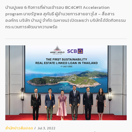
บ้านปูเผย 6 กิจการที่ผ่านเข้ารอบ BC4C#11 Acceleration
program นายรัฐพล สุคันธี ผู้อำนวยการสายอาวุโส – สื่อสาร
องค์กร บริษัท บ้านปู จำกัด (มหาชน) เปิดเผยว่า บริษัทได้จัดกิจกรรม
กระบวนการพัฒนาความพร้อ
สํานักข่าวสับปะรด
Jul 3, 2022