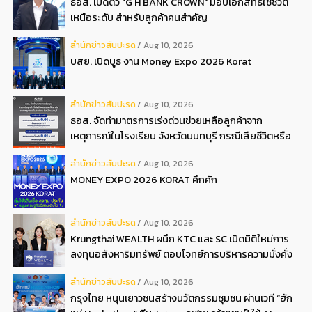
ธอส. เปิดตัว "G H BANK CROWN" มอบเอกสิทธิ์ใช้ชีวิต
เหนือระดับ สำหรับลูกค้าคนสำคัญ
สํานักข่าวสับปะรด
Aug 10, 2026
บสย. เปิดบูธ งาน Money Expo 2026 Korat
สํานักข่าวสับปะรด
Aug 10, 2026
ธอส. จัดทำมาตรการเร่งด่วนช่วยเหลือลูกค้าจาก
เหตุการณ์ในโรงเรียน จังหวัดนนทบุรี กรณีเสียชีวิตหรือ
ทุพพลภาพลดดอกเบี้ยเหลือ 0.01 ต่อปี ตลอดอายุสัญญา
สํานักข่าวสับปะรด
Aug 10, 2026
MONEY EXPO 2026 KORAT คึกคัก
สํานักข่าวสับปะรด
Aug 10, 2026
Krungthai WEALTH ผนึก KTC และ SC เปิดมิติใหม่การ
ลงทุนอสังหาริมทรัพย์ ตอบโจทย์การบริหารความมั่งคั่ง
ครบวงจร
สํานักข่าวสับปะรด
Aug 10, 2026
กรุงไทย หนุนเยาวชนสร้างนวัตกรรมชุมชน ผ่านเวที “ฮัก