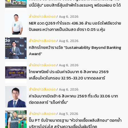
ปนี้มีลุ้น" มอบสิทธิ์ลุ้นเข้าพักโรงแรมหรู พร้อมผ่อน 0 ได้
3 งวด**
สํานักข่าวสับปะรด
Aug 6, 2026
NER อวด Q269 กำไรแตะ 436.36 ล้าน บอร์ดไฟเขียวจ่าย
ปันผลระหว่างกาลเป็นเงินสด อัตรา 0.05 บ.หุ้น
สํานักข่าวสับปะรด
Aug 6, 2026
กสิกรไทยคว้ารางวัล “Sustainability Beyond Banking
Award”
สํานักข่าวสับปะรด
Aug 6, 2026
ไทยพาณิชย์ ประเมินค่าเงินบาท 6 สิงหาคม 2569
เคลื่อนไหวในกรอบ 32.95-33.20 บาทดอลลาร์
สํานักข่าวสับปะรด
Aug 6, 2026
ค่าเงินบาทเปิดเช้า 6 สิงหาคม 2569 ที่ระดับ 33.06 บาท
ต่อดอลลาร์ “แข็งค่าขึ้น”
สํานักข่าวสับปะรด
Aug 5, 2026
ปั๊ม PT รับป้ายมาตรฐาน "หัวจ่ายเชื้อเพลิงสีทอง" ตอกย้ำ
บริการโปร่งใส สร้างความเชื่อมั่นผู้บริโภค