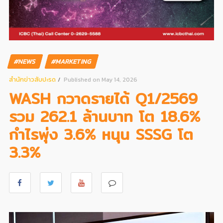
#NEWS
#MARKETING
สํานักข่าวสับปะรด
Published on May 14, 2026
WASH กวาดรายได้ Q1/2569
รวม 262.1 ล้านบาท โต 18.6%
กำไรพุ่ง 3.6% หนุน SSSG โต
3.3%