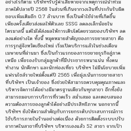
อย่างไรก็ตาม บริษัทฯรับรู้ค่าเสียหายจากเหตุการณ์น้ำท่วม
ภาคใต้ปลายปี 2568 ในส่วนที่เกินจากวงเงินที่ประกันรับผิด
ชอบเพิ่มเติมอีก 0.7 ล้านบาท ซึ่งเป็นค้าใช้จ่ายที่เกิดขึ้น
เพียงครั้งเดียวส่งผลให้ตัวเลข SSSG ลดลงเล็กน้อยใน
ไตรมาสนี้ แต่ไม่ได้ส่งผลให้การเติบโตโดยรวมของบริษัทฯ ลด
ลงแต่อย่างใด ทั้งนี้ หมุดหมายสำคัญของการขยายสาขา คือ
การรุกสู่จังหวัดเชียงใหม่ เริ่มเปิดบริการแล้วในช่วงเดือน
เมษายนที่ผ่านมา ซึ่งเป็นก้าวแรกของการขยายธุรกิจสู่ภาค
เหนือ เพื่อรองรับกลุ่มลูกค้าที่มีประชากรหนาแน่น ทั้งคน
ทำงาน นักศึกษา และนักท่องเที่ยว บริษัทฯ ไม่มีนโยบายเพิ่ม
แฟรนไชส์รายใหม่ตั้งแต่ปี 2565 เพื่อมุ่งเน้นการขยายสาขา
ที่บริษัทฯ เป็นเจ้าของ ซึ่งช่วยให้สามารถควบคุมคุณภาพและ
บริหารจัดการได้อย่างมีมาตรฐานเดียวกันทุกสาขา อีกทั้งยัง
สามารถมอบการบริการที่รวดเร็ว สม่ำเสมอ และตอบสนอง
ความต้องการของลูกค้าได้อย่างมีประสิทธิภาพ นอกจากนี้
บริษัทฯ ยังให้ความสำคัญกับการยกระดับประสบการณ์การ
ใช้บริการภายในร้านอย่างต่อเนื่อง ด้วยการติดตั้งระบบปรับ
อากาศในสาขาที่บริษัทฯ บริหารเองแล้ว 52 สาขา จากเป้า