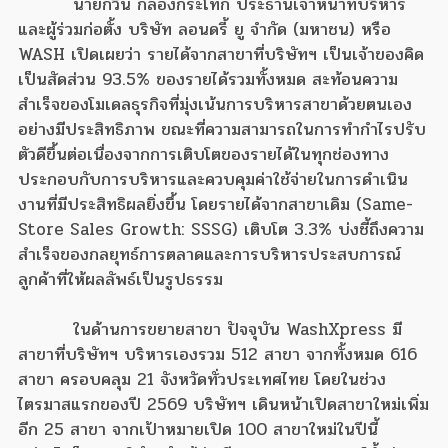
นายกวิน กลองกระโทก ประธานเจ้าหน้าที่บริหาร
และผู้ร่วมก่อตั้ง บริษัท ลอนดรี้ ยู จำกัด (มหาชน) หรือ
WASH เปิดเผยว่า รายได้จากสาขาที่บริษัทฯ เป็นเจ้าของคิด
เป็นสัดส่วน 93.5% ของรายได้รวมทั้งหมด สะท้อนความ
สำเร็จของโมเดลธุรกิจที่มุ่งเน้นการบริหารสาขาด้วยตนเอง
อย่างมีประสิทธิภาพ ขณะที่ความสามารถในการทำกำไรปรับ
ตัวดีขึ้นต่อเนื่องจากการเติบโตของรายได้ในทุกช่องทาง
ประกอบกับการบริหารและควบคุมค่าใช้จ่ายในการดำเนิน
งานที่มีประสิทธิผลยิ่งขึ้น โดยรายได้จากสาขาเดิม (Same-
Store Sales Growth: SSSG) เติบโต 3.3% บ่งชี้ถึงความ
สำเร็จของกลยุทธ์การตลาดและการบริหารประสบการณ์
ลูกค้าที่ให้ผลลัพธ์เป็นรูปธรรม
ในด้านการขยายสาขา ปัจจุบัน WashXpress มี
สาขาที่บริษัทฯ บริหารเองรวม 512 สาขา จากทั้งหมด 616
สาขา ครอบคลุม 21 จังหวัดทั่วประเทศไทย โดยในช่วง
ไตรมาสแรกของปี 2569 บริษัทฯ เดินหน้าเปิดสาขาใหม่เพิ่ม
อีก 25 สาขา จากเป้าหมายเปิด 100 สาขาใหม่ในปีนี้