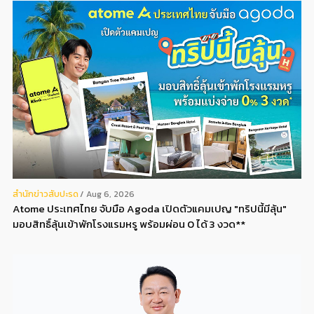
สํานักข่าวสับปะรด
Aug 6, 2026
Atome ประเทศไทย จับมือ Agoda เปิดตัวแคมเปญ "ทริปนี้มีลุ้น"
มอบสิทธิ์ลุ้นเข้าพักโรงแรมหรู พร้อมผ่อน 0 ได้ 3 งวด**