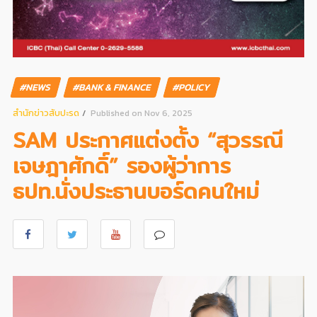
#NEWS
#BANK & FINANCE
#POLICY
สํานักข่าวสับปะรด
Published on Nov 6, 2025
SAM ประกาศแต่งตั้ง “สุวรรณี
เจษฎาศักดิ์” รองผู้ว่าการ
ธปท.นั่งประธานบอร์ดคนใหม่