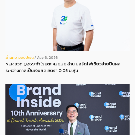
สํานักข่าวสับปะรด
Aug 6, 2026
NER อวด Q269 กำไรแตะ 436.36 ล้าน บอร์ดไฟเขียวจ่ายปันผล
ระหว่างกาลเป็นเงินสด อัตรา 0.05 บ.หุ้น