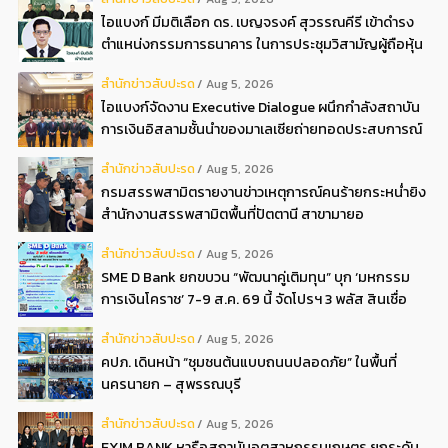
ไอแบงก์ มีมติเลือก ดร. เบญจรงค์ สุวรรณคีรี เข้าดำรง
ตำแหน่งกรรมการธนาคาร ในการประชุมวิสามัญผู้ถือหุ้น
ครั้งที่ 22569
สํานักข่าวสับปะรด
Aug 5, 2026
ไอแบงก์จัดงาน Executive Dialogue ผนึกกำลังสถาบัน
การเงินอิสลามชั้นนำของมาเลเซียถ่ายทอดประสบการณ์
กว่า 40 ปี เตรียมความพร้อมองค์กรสู่การเป็นธนาคาร
สํานักข่าวสับปะรด
Aug 5, 2026
อิสลามแห่งอนาคต
กรมสรรพสามิตรายงานข่าวเหตุการณ์คนร้ายกระหน่ำยิง
สำนักงานสรรพสามิตพื้นที่ปัตตานี สาขามายอ
สํานักข่าวสับปะรด
Aug 5, 2026
SME D Bank ยกขบวน “พัฒนาคู่เติมทุน” บุก ‘มหกรรม
การเงินโคราช’ 7-9 ส.ค. 69 นี้ จัดโปรฯ 3 พลัส สินเชื่อ
ดอกเบี้ยต่ำ 3ต่อปี แถมลดค่าธรรมเนียม พบได้ที่บูธ D2
สํานักข่าวสับปะรด
Aug 5, 2026
คปภ. เดินหน้า “ชุมชนต้นแบบถนนปลอดภัย” ในพื้นที่
นครนายก – สุพรรณบุรี
สํานักข่าวสับปะรด
Aug 5, 2026
EXIM BANK หารือสถาบันอุตสาหกรรมเกษตร ยกระดับ