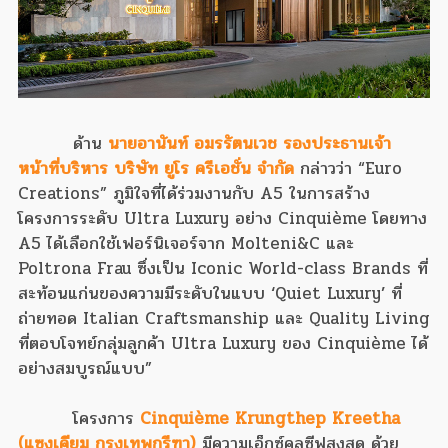
ด้าน
นายอานันท์ อมรรัตนเวช รองประธานเจ้า
หน้าที่บริหาร บริษัท ยูโร ครีเอชั่น จำกัด
กล่าวว่า “Euro
Creations” ภูมิใจที่ได้ร่วมงานกับ A5 ในการสร้าง
โครงการระดับ Ultra Luxury อย่าง Cinquième โดยทาง
A5 ได้เลือกใช้เฟอร์นิเจอร์จาก Molteni&C และ
Poltrona Frau ซึ่งเป็น Iconic World-class Brands ที่
สะท้อนแก่นของความมีระดับในแบบ ‘Quiet Luxury’ ที่
ถ่ายทอด Italian Craftsmanship และ Quality Living
ที่ตอบโจทย์กลุ่มลูกค้า Ultra Luxury ของ Cinquième ได้
อย่างสมบูรณ์แบบ”
โครงการ
Cinquième Krungthep Kreetha
(แซงเคียม กรุงเทพกรีฑา)
มีความเอ็กซ์คลูซีฟสูงสุด ด้วย