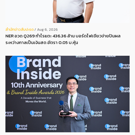
สํานักข่าวสับปะรด
Aug 6, 2026
NER อวด Q269 กำไรแตะ 436.36 ล้าน บอร์ดไฟเขียวจ่ายปันผล
ระหว่างกาลเป็นเงินสด อัตรา 0.05 บ.หุ้น