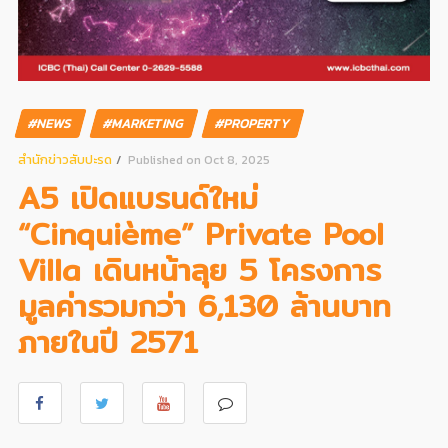
#NEWS
#MARKETING
#PROPERTY
สํานักข่าวสับปะรด
Published on Oct 8, 2025
A5 เปิดแบรนด์ใหม่
“Cinquième” Private Pool
Villa เดินหน้าลุย 5 โครงการ
มูลค่ารวมกว่า 6,130 ล้านบาท
ภายในปี 2571