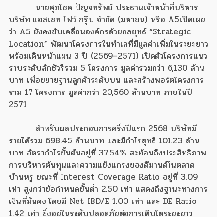
นายศุภโชค ปัญจทรัพย์ ประธานเจ้าหน้าที่บริหาร
บริษัท แอสเซท ไฟว์ กรุ๊ป จำกัด (มหาชน) หรือ A5
เปิดเผย
ว่า A5 ยังคงขับเคลื่อนองค์กรด้วยกลยุทธ์ “Strategic
Location” พัฒนาโครงการในทำเลที่มีมูลค่าเพิ่มในระยะยาว
พร้อมเดินหน้าแผน 3 ปี (2569–2571) เปิดตัวโครงการแนว
ราบระดับลักชัวรีรวม 5 โครงการ มูลค่ารวมกว่า 6,130 ล้าน
บาท เพื่อขยายฐานลูกค้าระดับบน และสร้างพอร์ตโครงการ
รวม 17 โครงการ มูลค่ากว่า 20,560 ล้านบาท ภายในปี
2571
สำหรับผลประกอบการครึ่งปีแรก 2568 บริษัทมี
รายได้รวม 698.45 ล้านบาท และมีกำไรสุทธิ 101.23 ล้าน
บาท อัตรากำไรขั้นต้นอยู่ที่ 37.54% สะท้อนถึงประสิทธิภาพ
การบริหารต้นทุนและความแข็งแกร่งของดีมานด์ในตลาด
บ้านหรู ขณะที่ Interest Coverage Ratio อยู่ที่ 3.09
เท่า สูงกว่าข้อกำหนดขั้นต่ำ 2.50 เท่า แสดงถึงฐานะทางการ
เงินที่มั่นคง โดยมี Net IBD/E 1.00 เท่า และ DE Ratio
1.42 เท่า ซึ่งอยู่ในระดับปลอดภัยต่อการเติบโตระยะยาว