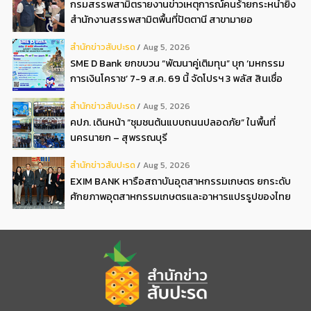
กรมสรรพสามิตรายงานข่าวเหตุการณ์คนร้ายกระหน่ำยิง
สำนักงานสรรพสามิตพื้นที่ปัตตานี สาขามายอ
สํานักข่าวสับปะรด
Aug 5, 2026
SME D Bank ยกขบวน “พัฒนาคู่เติมทุน” บุก ‘มหกรรม
การเงินโคราช’ 7-9 ส.ค. 69 นี้ จัดโปรฯ 3 พลัส สินเชื่อ
ดอกเบี้ยต่ำ 3ต่อปี แถมลดค่าธรรมเนียม พบได้ที่บูธ D2
สํานักข่าวสับปะรด
Aug 5, 2026
คปภ. เดินหน้า “ชุมชนต้นแบบถนนปลอดภัย” ในพื้นที่
นครนายก – สุพรรณบุรี
สํานักข่าวสับปะรด
Aug 5, 2026
EXIM BANK หารือสถาบันอุตสาหกรรมเกษตร ยกระดับ
ศักยภาพอุตสาหกรรมเกษตรและอาหารแปรรูปของไทย