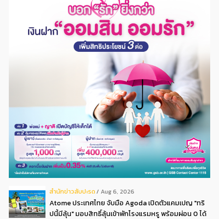
สํานักข่าวสับปะรด
Aug 6, 2026
Atome ประเทศไทย จับมือ Agoda เปิดตัวแคมเปญ "ทริ
ปนี้มีลุ้น" มอบสิทธิ์ลุ้นเข้าพักโรงแรมหรู พร้อมผ่อน 0 ได้