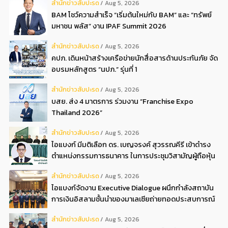
สํานักข่าวสับปะรด
Aug 5, 2026
BAM โชว์ความสำเร็จ “เริ่มต้นใหม่กับ BAM” และ “ทรัพย์
มหาชน พลัส” งาน IPAF Summit 2026
สํานักข่าวสับปะรด
Aug 5, 2026
คปภ. เดินหน้าสร้างเครือข่ายนักสื่อสารด้านประกันภัย จัด
อบรมหลักสูตร “นปภ.” รุ่นที่ 1
สํานักข่าวสับปะรด
Aug 5, 2026
บสย. ส่ง 4 มาตรการ ร่วมงาน “Franchise Expo
Thailand 2026”
สํานักข่าวสับปะรด
Aug 5, 2026
ไอแบงก์ มีมติเลือก ดร. เบญจรงค์ สุวรรณคีรี เข้าดำรง
ตำแหน่งกรรมการธนาคาร ในการประชุมวิสามัญผู้ถือหุ้น
ครั้งที่ 22569
สํานักข่าวสับปะรด
Aug 5, 2026
ไอแบงก์จัดงาน Executive Dialogue ผนึกกำลังสถาบัน
การเงินอิสลามชั้นนำของมาเลเซียถ่ายทอดประสบการณ์
กว่า 40 ปี เตรียมความพร้อมองค์กรสู่การเป็นธนาคาร
สํานักข่าวสับปะรด
Aug 5, 2026
อิสลามแห่งอนาคต