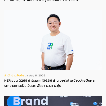
สํานักข่าวสับปะรด
Aug 6, 2026
NER อวด Q269 กำไรแตะ 436.36 ล้าน บอร์ดไฟเขียวจ่ายปันผล
ระหว่างกาลเป็นเงินสด อัตรา 0.05 บ.หุ้น