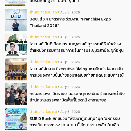
อบรมหลักสูตร “นปภ.” รุ่นที่ 1
สํานักข่าวสับปะรด
Aug 5, 2026
บสย. ส่ง 4 มาตรการ ร่วมงาน “Franchise Expo
Thailand 2026”
สํานักข่าวสับปะรด
Aug 5, 2026
ไอแบงก์ มีมติเลือก ดร. เบญจรงค์ สุวรรณคีรี เข้าดำรง
ตำแหน่งกรรมการธนาคาร ในการประชุมวิสามัญผู้ถือหุ้น
ครั้งที่ 22569
สํานักข่าวสับปะรด
Aug 5, 2026
ไอแบงก์จัดงาน Executive Dialogue ผนึกกำลังสถาบัน
การเงินอิสลามชั้นนำของมาเลเซียถ่ายทอดประสบการณ์
กว่า 40 ปี เตรียมความพร้อมองค์กรสู่การเป็นธนาคาร
สํานักข่าวสับปะรด
Aug 5, 2026
อิสลามแห่งอนาคต
กรมสรรพสามิตรายงานข่าวเหตุการณ์คนร้ายกระหน่ำยิง
สำนักงานสรรพสามิตพื้นที่ปัตตานี สาขามายอ
สํานักข่าวสับปะรด
Aug 5, 2026
SME D Bank ยกขบวน “พัฒนาคู่เติมทุน” บุก ‘มหกรรม
การเงินโคราช’ 7-9 ส.ค. 69 นี้ จัดโปรฯ 3 พลัส สินเชื่อ