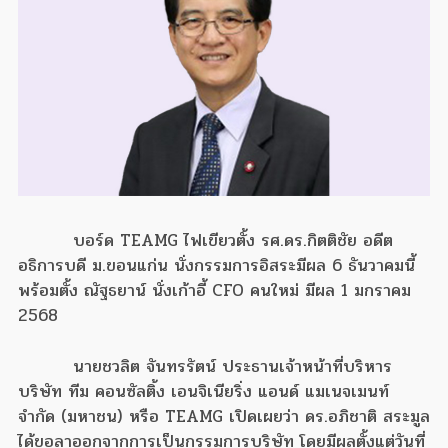
บอร์ด TEAMG ไฟเขียวตั้ง รศ.ดร.กิตติชัย อดีต
อธิการบดี ม.ขอนแก่น นั่งกรรมการอิสระมีผล 6 ธันวาคมนี้
พร้อมตั้ง ณัฐธยาน์ นั่งเก้าอี้ CFO คนใหม่ มีผล 1 มกราคม
2568
นายชวลิต จันทรรัตน์ ประธานเจ้าหน้าที่บริหาร
บริษัท ทีม คอนซัลติ้ง เอนจิเนียริ่ง แอนด์ แมเนจเมนท์
จำกัด (มหาชน) หรือ TEAMG เปิดเผยว่า ดร.อภิชาติ สระมูล
ได้ขอลาออกจากการเป็นกรรมการบริษัท โดยมีผลตั้งแต่วันที่