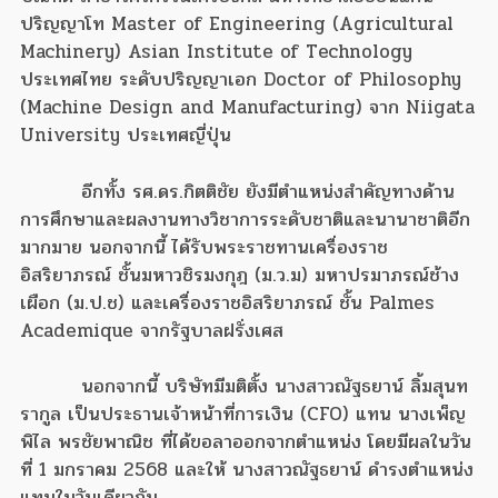
ปริญญาโท Master of Engineering (Agricultural
Machinery) Asian Institute of Technology
ประเทศไทย ระดับปริญญาเอก Doctor of Philosophy
(Machine Design and Manufacturing) จาก Niigata
University ประเทศญี่ปุ่น
อีกทั้ง รศ.ดร.กิตติชัย ยังมีตำแหน่งสำคัญทางด้าน
การศึกษาและผลงานทางวิชาการระดับชาติและนานาชาติอีก
มากมาย นอกจากนี้ ได้รับพระราชทานเครื่องราช
อิสริยาภรณ์ ชั้นมหาวชิรมงกุฎ (ม.ว.ม) มหาปรมาภรณ์ช้าง
เผือก (ม.ป.ช) และเครื่องราชอิสริยาภรณ์ ชั้น Palmes
Academique จากรัฐบาลฝรั่งเศส
นอกจากนี้ บริษัทมีมติตั้ง นางสาวณัฐธยาน์ ลิ้มสุนท
รากูล เป็นประธานเจ้าหน้าที่การเงิน (CFO) แทน นางเพ็ญ
พิไล พรชัยพาณิช ที่ได้ขอลาออกจากตำแหน่ง โดยมีผลในวัน
ที่ 1 มกราคม 2568 และให้ นางสาวณัฐธยาน์ ดำรงตำแหน่ง
แทนในวันเดียวกัน