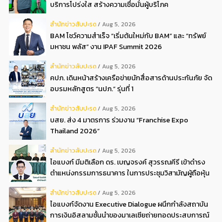
บริการโปร่งใส สร้างความเชื่อมั่นผู้บริโภค
สํานักข่าวสับปะรด
Aug 5, 2026
BAM โชว์ความสำเร็จ “เริ่มต้นใหม่กับ BAM” และ “ทรัพย์
มหาชน พลัส” งาน IPAF Summit 2026
สํานักข่าวสับปะรด
Aug 5, 2026
คปภ. เดินหน้าสร้างเครือข่ายนักสื่อสารด้านประกันภัย จัด
อบรมหลักสูตร “นปภ.” รุ่นที่ 1
สํานักข่าวสับปะรด
Aug 5, 2026
บสย. ส่ง 4 มาตรการ ร่วมงาน “Franchise Expo
Thailand 2026”
สํานักข่าวสับปะรด
Aug 5, 2026
ไอแบงก์ มีมติเลือก ดร. เบญจรงค์ สุวรรณคีรี เข้าดำรง
ตำแหน่งกรรมการธนาคาร ในการประชุมวิสามัญผู้ถือหุ้น
ครั้งที่ 22569
สํานักข่าวสับปะรด
Aug 5, 2026
ไอแบงก์จัดงาน Executive Dialogue ผนึกกำลังสถาบัน
การเงินอิสลามชั้นนำของมาเลเซียถ่ายทอดประสบการณ์